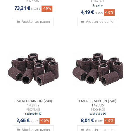
PEGGY SAGE
PEGGY SAGE
la paire
73,21 €
-10%
81,34 €
4,19 €
-10%
4,66 €
Ajouter au panier
Ajouter au panier
EMERI GRAIN FIN (240)
EMERI GRAIN FIN (240)
142992
142995
PEGGY SAGE
PEGGY SAGE
sachet de 12
sachet de 50
2,66 €
8,01 €
-10%
-10%
2,95 €
8,90 €
Ajouter au panier
Ajouter au panier