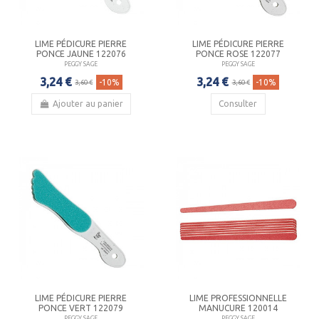
LIME PÉDICURE PIERRE
LIME PÉDICURE PIERRE
PONCE JAUNE 122076
PONCE ROSE 122077
PEGGY SAGE
PEGGY SAGE
3,24 €
3,24 €
-10%
-10%
3,60 €
3,60 €
Ajouter au panier
Consulter
LIME PÉDICURE PIERRE
LIME PROFESSIONNELLE
PONCE VERT 122079
MANUCURE 120014
PEGGY SAGE
PEGGY SAGE