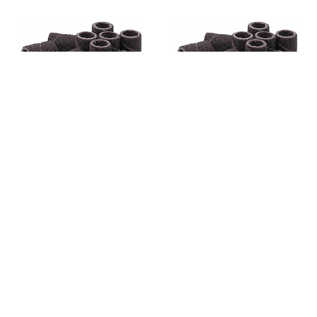
EMERI GROS GRAIN (80)
EMERI GROS GRAIN (80)
142997
142994
PEGGY SAGE
PEGGY SAGE
sachet de 50
sachet de 12
8,01 €
2,66 €
-10%
-10%
8,90 €
2,95 €
Ajouter au panier
Ajouter au panier