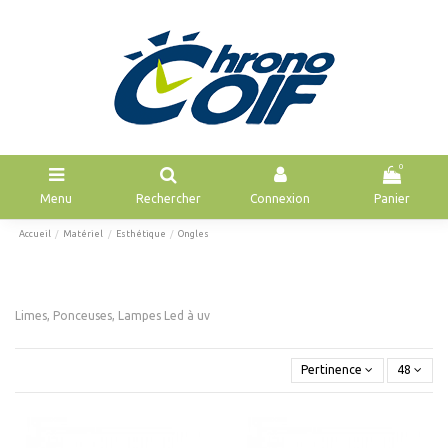
0
Menu
Rechercher
Connexion
Panier
Accueil
Matériel
Esthétique
Ongles
Limes, Ponceuses, Lampes Led à uv
Pertinence
48