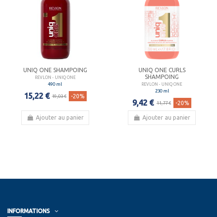
UNIQ ONE SHAMPOING
UNIQ ONE CURLS
SHAMPOING
REVLON - UNIQ ONE
490 ml
REVLON - UNIQ ONE
230 ml
15,22 €
-20%
19,03 €
9,42 €
-20%
11,77 €
Ajouter au panier
Ajouter au panier
INFORMATIONS