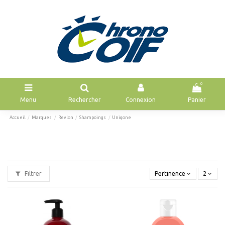
0
Menu
Rechercher
Connexion
Panier
Accueil
Marques
Revlon
Shampoings
Uniqone
Filtrer
Pertinence
2