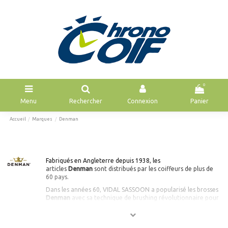
0
Menu
Rechercher
Connexion
Panier
Accueil
Marques
Denman
Fabriqués en Angleterre depuis 1938, les
articles
Denman
sont distribués par les coiffeurs de plus de
60 pays.
Dans les années 60, VIDAL SASSOON a popularisé les brosses
Denman
avec sa technique de brushing révolutionnaire pour
l'époque.
Denman
est aujourd'hui renommée pour ses standards
exceptionnels de qualité, de performance et d'innovation.