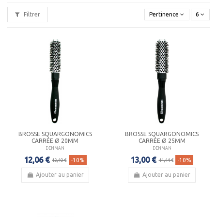
400,000 brosses et peignes sortent chaque mois de l'usine
Filtrer
Pertinence
6
Irlandaise.
BROSSE SQUARGONOMICS
BROSSE SQUARGONOMICS
CARRÉE Ø 20MM
CARRÉE Ø 25MM
DENMAN
DENMAN
12,06 €
13,00 €
-10%
-10%
13,40 €
14,44 €
Ajouter au panier
Ajouter au panier