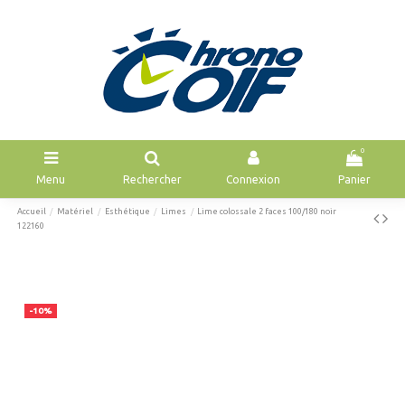
0
Menu
Rechercher
Connexion
Panier
Accueil
Matériel
Esthétique
Limes
Lime colossale 2 faces 100/180 noir
122160
-10%