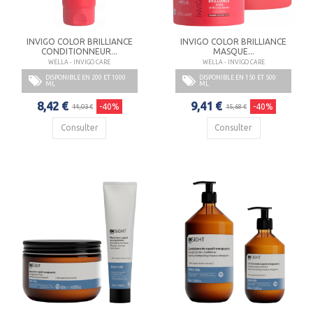
INVIGO COLOR BRILLIANCE
INVIGO COLOR BRILLIANCE
CONDITIONNEUR...
MASQUE...
WELLA - INVIGO CARE
WELLA - INVIGO CARE
DISPONIBLE EN 200 ET 1000
DISPONIBLE EN 150 ET 500
ML
ML
8,42 €
9,41 €
-40%
-40%
14,03 €
15,68 €
Consulter
Consulter