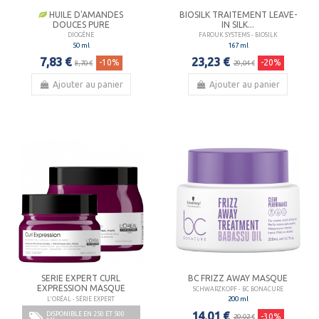
HUILE D'AMANDES
BIOSILK TRAITEMENT LEAVE-
DOUCES PURE
IN SILK...
DIOGÈNE
FAROUK SYSTEMS - BIOSILK
50 ml
167 ml
7,83 €
23,23 €
-10%
-20%
8,70 €
29,04 €
Ajouter au panier
Ajouter au panier
SERIE EXPERT CURL
BC FRIZZ AWAY MASQUE
EXPRESSION MASQUE
SCHWARZKOPF - BC BONACURE
200 ml
L'ORÉAL - SÉRIE EXPERT
14,01 €
DISPONIBLE EN 250 ET 500
-30%
20,02 €