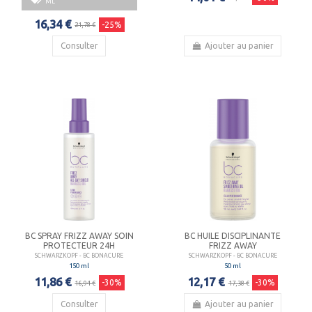
ML
16,34 €
-25%
21,78 €
Consulter
Ajouter au panier
BC SPRAY FRIZZ AWAY SOIN
BC HUILE DISCIPLINANTE
PROTECTEUR 24H
FRIZZ AWAY
SCHWARZKOPF - BC BONACURE
SCHWARZKOPF - BC BONACURE
150 ml
50 ml
11,86 €
12,17 €
-30%
-30%
16,94 €
17,38 €
Consulter
Ajouter au panier