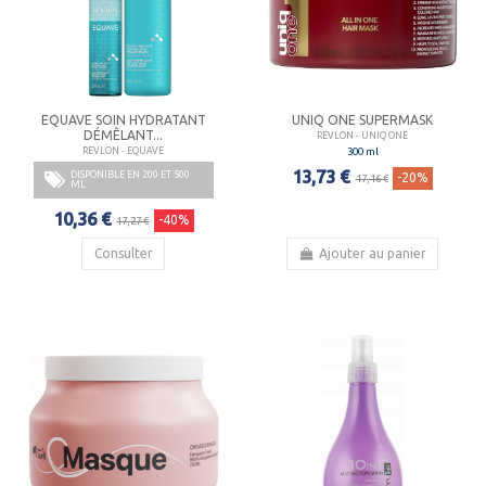
EQUAVE SOIN HYDRATANT
UNIQ ONE SUPERMASK
DÉMÊLANT...
REVLON - UNIQ ONE
300 ml
REVLON - EQUAVE
13,73 €
DISPONIBLE EN 200 ET 500
-20%
17,16 €
ML
10,36 €
-40%
17,27 €
Consulter
Ajouter au panier