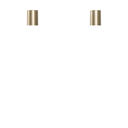
MAKADAMIA BRUME
MAKADAMIA BRUME
PARFUMÉE PLUIE DES ILES
PARFUMÉE BRISE FLORALE
URBAN KERATIN - MAKADAMIA
URBAN KERATIN - MAKADAMIA
100 ml
100 ml
15,29 €
15,29 €
-20%
-20%
19,11 €
19,11 €
Ajouter au panier
Ajouter au panier