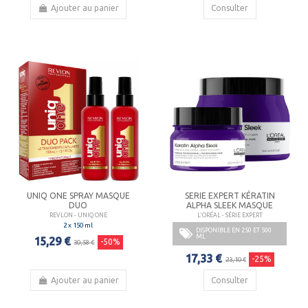
Ajouter au panier
Consulter
UNIQ ONE SPRAY MASQUE
SERIE EXPERT KÉRATIN
DUO
ALPHA SLEEK MASQUE
REVLON - UNIQ ONE
L'ORÉAL - SÉRIE EXPERT
2 x 150 ml
DISPONIBLE EN 250 ET 500
ML
15,29 €
-50%
30,58 €
17,33 €
-25%
23,10 €
Ajouter au panier
Consulter