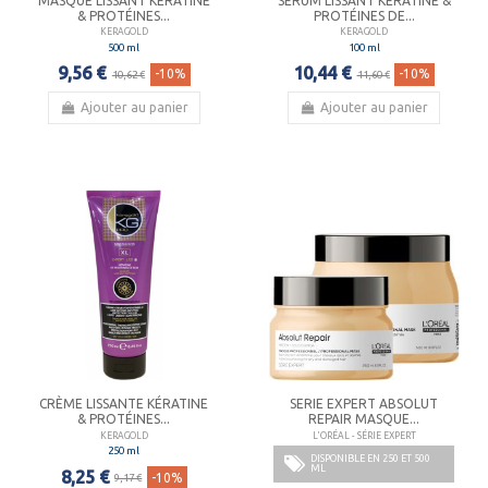
MASQUE LISSANT KÉRATINE
SÉRUM LISSANT KÉRATINE &
& PROTÉINES...
PROTÉINES DE...
KERAGOLD
KERAGOLD
500 ml
100 ml
9,56 €
10,44 €
-10%
-10%
10,62 €
11,60 €
Ajouter au panier
Ajouter au panier
CRÈME LISSANTE KÉRATINE
SERIE EXPERT ABSOLUT
& PROTÉINES...
REPAIR MASQUE...
KERAGOLD
L'ORÉAL - SÉRIE EXPERT
250 ml
DISPONIBLE EN 250 ET 500
ML
8,25 €
-10%
9,17 €