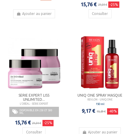
15,76 €
-25%
21,01 €
Ajouter au panier
Consulter
SERIE EXPERT LISS
UNIQ ONE SPRAY MASQUE
UNLIMITED...
REVLON - UNIQ ONE
150 ml
L'ORÉAL - SÉRIE EXPERT
9,17 €
DISPONIBLE EN 250 ET 500
-40%
15,29 €
ML
15,76 €
-25%
21,01 €
Consulter
Ajouter au panier