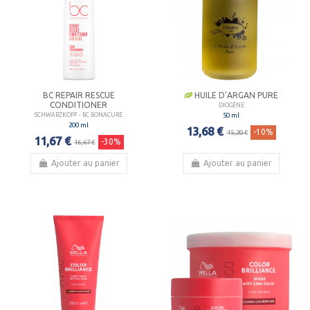
BC REPAIR RESCUE
HUILE D’ARGAN PURE
CONDITIONER
DIOGÈNE
50 ml
SCHWARZKOPF - BC BONACURE
200 ml
13,68 €
-10%
15,20 €
11,67 €
-30%
16,67 €
Ajouter au panier
Ajouter au panier