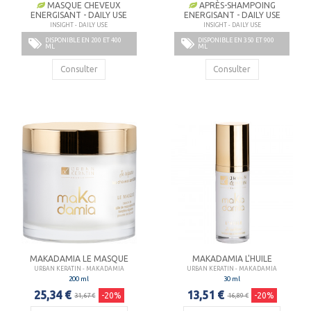
MASQUE CHEVEUX
APRÈS-SHAMPOING
ENERGISANT - DAILY USE
ENERGISANT - DAILY USE
INSIGHT - DAILY USE
INSIGHT - DAILY USE
DISPONIBLE EN 200 ET 400
DISPONIBLE EN 350 ET 900
ML
ML
Consulter
Consulter
MAKADAMIA LE MASQUE
MAKADAMIA L'HUILE
URBAN KERATIN - MAKADAMIA
URBAN KERATIN - MAKADAMIA
200 ml
30 ml
25,34 €
13,51 €
-20%
-20%
31,67 €
16,89 €