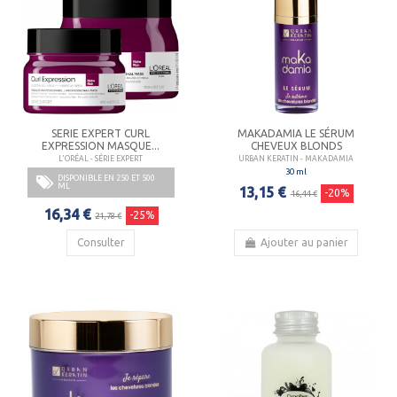
SERIE EXPERT CURL
MAKADAMIA LE SÉRUM
EXPRESSION MASQUE...
CHEVEUX BLONDS
L'ORÉAL - SÉRIE EXPERT
URBAN KERATIN - MAKADAMIA
30 ml
DISPONIBLE EN 250 ET 500
ML
13,15 €
-20%
16,44 €
16,34 €
-25%
21,78 €
Consulter
Ajouter au panier