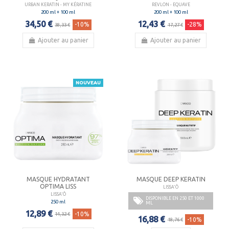
URBAN KERATIN - MY KÉRATINE
REVLON - EQUAVE
200 ml + 100 ml
200 ml + 100 ml
34,50 €
12,43 €
-10%
-28%
38,33 €
17,27 €
Ajouter au panier
Ajouter au panier
NOUVEAU
MASQUE HYDRATANT
MASQUE DEEP KERATIN
OPTIMA LISS
LISSA'Ô
LISSA'Ô
DISPONIBLE EN 250 ET 1000
250 ml
ML
12,89 €
-10%
14,32 €
16,88 €
-10%
18,76 €