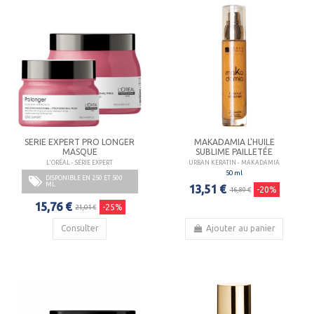
SERIE EXPERT PRO LONGER
MAKADAMIA L'HUILE
MASQUE
SUBLIME PAILLETÉE
L'ORÉAL - SÉRIE EXPERT
URBAN KERATIN - MAKADAMIA
50 ml
DISPONIBLE EN 250 ET 500
ML
13,51 €
-20%
16,89 €
15,76 €
-25%
21,01 €
Consulter
Ajouter au panier