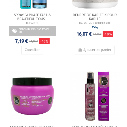
SPRAY BI-PHASE FAST &
BEURRE DE KARITÉ K POUR
BEAUTIFUL TOUS...
KARITÉ
DUCASTEL
HAIRGUM - K POUR KARITÉ
200 g
DISPONIBLE EN 200 ET 400
ML
16,07 €
-10%
17,85 €
7,19 €
-40%
11,99 €
Consulter
Ajouter au panier