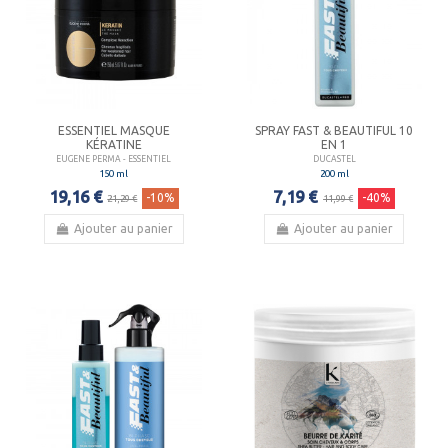
ESSENTIEL MASQUE
SPRAY FAST & BEAUTIFUL 10
KÉRATINE
EN 1
EUGENE PERMA - ESSENTIEL
DUCASTEL
150 ml
200 ml
19,16 €
7,19 €
-10%
-40%
21,29 €
11,99 €
Ajouter au panier
Ajouter au panier