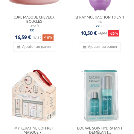
CURL MASQUE CHEVEUX
SPRAY MULTIACTION 10 EN 1
BOUCLÉS
ING
250 ml
LISSA'Ô
250 ml
10,50 €
-25%
14,00 €
16,59 €
-10%
18,43 €
Ajouter au panier
Ajouter au panier
MY KERATINE COFFRET
EQUAVE SOIN HYDRATANT
MASQUE +...
DÉMÊLANT...