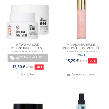
R-TWO MASQUE
MAKADAMIA BRUME
RECONSTRUCTEUR EN...
PARFUMÉE ROSE VANILLÉE
SCHWARZKOPF - BC BONACURE
URBAN KERATIN - MAKADAMIA
100 ml
DISPONIBLE EN 200 ET 500
ML
15,29 €
-20%
19,11 €
13,50 €
-40%
22,50 €
Consulter
Ajouter au panier