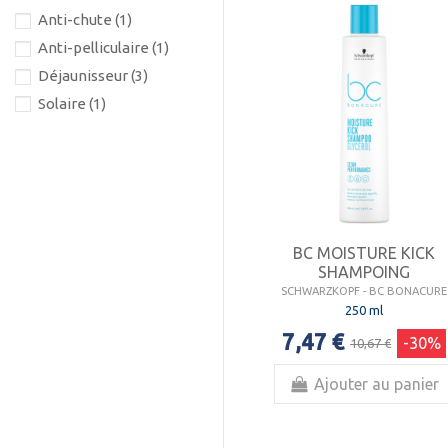
Anti-chute
(1)
Anti-pelliculaire
(1)
Déjaunisseur
(3)
Solaire
(1)
BC MOISTURE KICK
SHAMPOING
SCHWARZKOPF - BC BONACURE
250 ml
7,47 €
-30%
10,67 €
Ajouter au panier