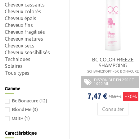
Cheveux cassants
Cheveux colorés
Cheveux épais
Cheveux fins
Cheveux fragilisés
Cheveux matures
Cheveux secs
Cheveux sensibilisés
Techniques
BC COLOR FREEZE
SHAMPOING
Solaires
SCHWARZKOPF - BC BONACURE
Tous types
DISPONIBLE EN 250 ET
1000 ML
Gamme
7,47 €
-30%
10,67 €
Bc Bonacure
(12)
Consulter
Blond Me
(3)
Osis+
(1)
Caractéristique