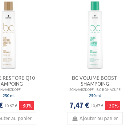
E RESTORE Q10
BC VOLUME BOOST
HAMPOING
SHAMPOING
CHWARZKOPF
SCHWARZKOPF - BC BONACURE
250 ml
250 ml
€
7,47 €
-30%
-30%
10,67 €
10,67 €
uter au panier
Ajouter au panier