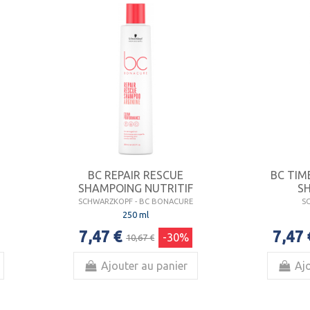
BC REPAIR RESCUE
BC TIM
SHAMPOING NUTRITIF
S
SCHWARZKOPF - BC BONACURE
S
250 ml
7,47 €
7,47 
-30%
10,67 €
Ajouter au panier
Ajo