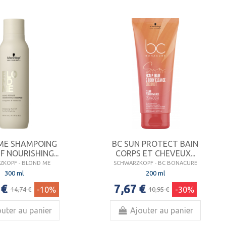
ME SHAMPOING
BC SUN PROTECT BAIN
F NOURISHING...
CORPS ET CHEVEUX...
ZKOPF - BLOND ME
SCHWARZKOPF - BC BONACURE
300 ml
200 ml
 €
7,67 €
-10%
-30%
14,74 €
10,95 €
uter au panier
Ajouter au panier