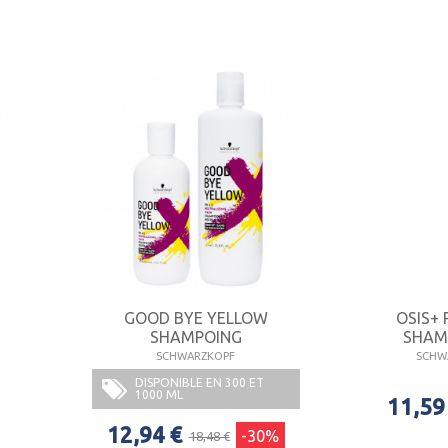
GOOD BYE YELLOW
OSIS+
SHAMPOING
SHAMP
SCHWARZKOPF
SCHWA
DISPONIBLE EN 300 ET
1000 ML
11,59
12,94 €
-30%
18,48 €