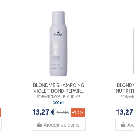
G
BLONDME SHAMPOING
BLOND
VIOLET BOND REPAIR...
NUTRITI
SCHWARZKOPF - BLOND ME
SCHWAR
300 ml
13,27 €
13,27
-10%
14,74 €
Ajouter au panier
Ajo