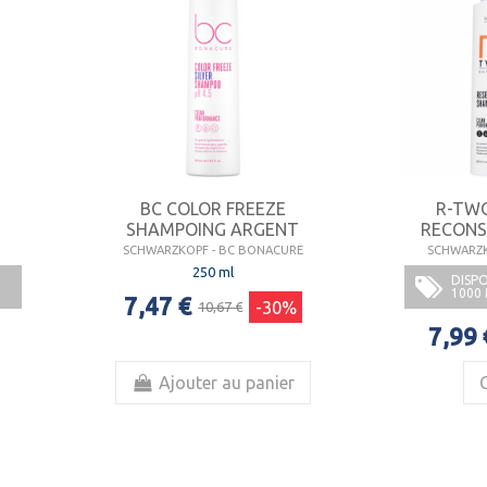
BC COLOR FREEZE
R-TW
SHAMPOING ARGENT
RECONS
SCHWARZKOPF - BC BONACURE
SCHWARZK
250 ml
DISPO
1000
7,47 €
-30%
10,67 €
7,99 
Ajouter au panier