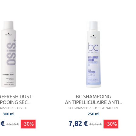
 REFRESH DUST
BC SHAMPOING
OOING SEC...
ANTIPELLICULAIRE ANTI...
RZKOPF - OSIS+
SCHWARZKOPF - BC BONACURE
300 ml
250 ml
 €
7,82 €
-30%
-30%
16,56 €
11,17 €