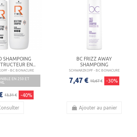
O SHAMPOING
BC FRIZZ AWAY
TRUCTEUR EN...
SHAMPOING
OPF - BC BONACURE
SCHWARZKOPF - BC BONACURE
7,47 €
NIBLE EN 250 ET
-30%
10,67 €
 ML
€
-40%
13,31 €
Consulter
Ajouter au panier