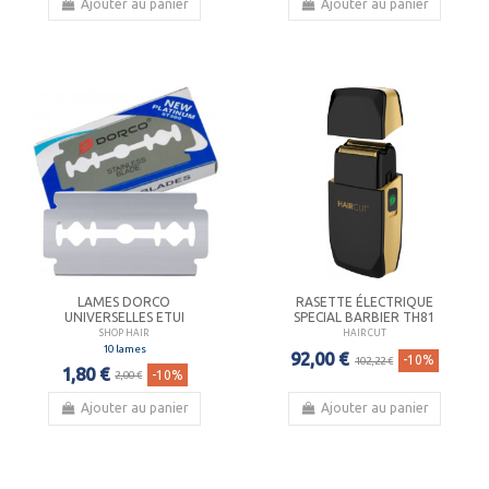
Ajouter au panier
Ajouter au panier
LAMES DORCO
RASETTE ÉLECTRIQUE
UNIVERSELLES ETUI
SPECIAL BARBIER TH81
SHOP HAIR
HAIR CUT
10 lames
92,00 €
-10%
102,22 €
1,80 €
-10%
2,00 €
Ajouter au panier
Ajouter au panier