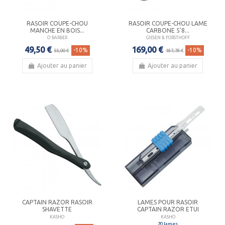
RASOIR COUPE-CHOU
RASOIR COUPE-CHOU LAME
MANCHE EN BOIS...
CARBONE 5'8...
O'BARBER
GIESEN & FORSTHOFF
49,50 €
169,00 €
-10%
-10%
55,00 €
187,78 €
Ajouter au panier
Ajouter au panier
CAPTAIN RAZOR RASOIR
LAMES POUR RASOIR
SHAVETTE
CAPTAIN RAZOR ETUI
KASHO
KASHO
20 lames