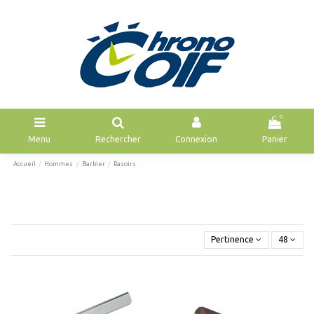
0
Menu
Rechercher
Connexion
Panier
Accueil
Hommes
Barbier
Rasoirs
Pertinence
48