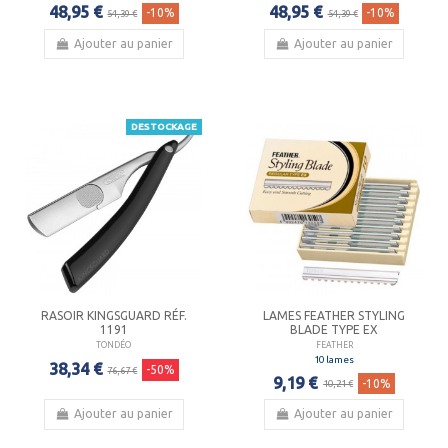
48,95 €
48,95 €
-10%
-10%
54,39 €
54,39 €
Ajouter au panier
Ajouter au panier
DESTOCKAGE
RASOIR KINGSGUARD RÉF.
LAMES FEATHER STYLING
1191
BLADE TYPE EX
TONDÉO
FEATHER
10 lames
38,34 €
-50%
76,67 €
9,19 €
-10%
10,21 €
Ajouter au panier
Ajouter au panier