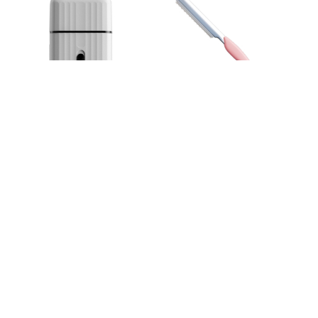
RASETTE ONYX PRO WHITE
RASOIR FEATHER STYLING
GHOST SPECIAL...
ROSE
JRL PROFESSIONAL
FEATHER
91,00 €
45,50 €
-10%
-10%
101,11 €
50,56 €
Ajouter au panier
Ajouter au panier