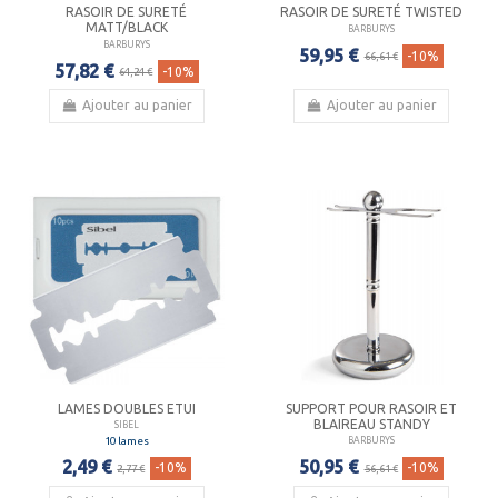
RASOIR DE SURETÉ
RASOIR DE SURETÉ TWISTED
MATT/BLACK
BARBURYS
BARBURYS
59,95 €
-10%
66,61 €
57,82 €
-10%
64,24 €
Ajouter au panier
Ajouter au panier
LAMES DOUBLES ETUI
SUPPORT POUR RASOIR ET
BLAIREAU STANDY
SIBEL
10 lames
BARBURYS
2,49 €
50,95 €
-10%
-10%
2,77 €
56,61 €