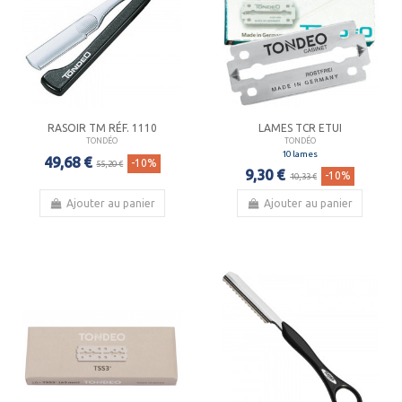
RASOIR TM RÉF. 1110
LAMES TCR ETUI
TONDÉO
TONDÉO
10 lames
49,68 €
-10%
55,20 €
9,30 €
-10%
10,33 €
Ajouter au panier
Ajouter au panier