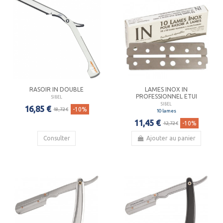
RASOIR IN DOUBLE
LAMES INOX IN
PROFESSIONNEL ETUI
SIBEL
SIBEL
16,85 €
-10%
18,72 €
10 lames
11,45 €
-10%
12,72 €
Consulter
Ajouter au panier