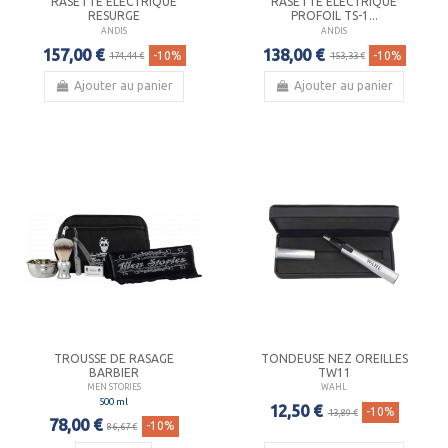
RASETTE ÉLECTRIQUE
RASETTE ÉLECTRIQUE
RESURGE
PROFOIL TS-1...
ANDIS
ANDIS
157,00 €
138,00 €
-10%
-10%
174,44 €
153,33 €
Ajouter au panier
Ajouter au panier
TROUSSE DE RASAGE
TONDEUSE NEZ OREILLES
BARBIER
TW11
MEN STORIES
WAHL
500 ml
12,50 €
-10%
13,89 €
78,00 €
-10%
86,67 €