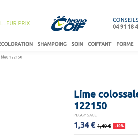
CONSEIL
ILLEUR PRIX
04 91 18 
ÉCOLORATION
SHAMPOING
SOIN
COIFFANT
FORME
0 bleu 122150
Lime colossal
122150
PEGGY SAGE
1,34 €
1,49 €
-10%