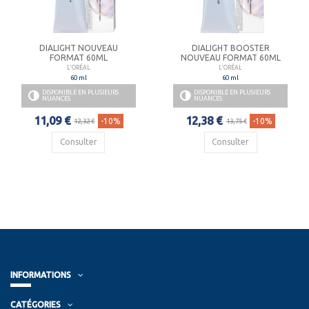
DIALIGHT NOUVEAU
DIALIGHT BOOSTER
FORMAT 60ML
NOUVEAU FORMAT 60ML
L'ORÉAL
L'ORÉAL
60 ml
60 ml
DISPONIBLE EN PLUSIEURS
DISPONIBLE EN PLUSIEURS
NUANCES
NUANCES
11,09 €
12,38 €
-10%
-10%
12,32 €
13,75 €
Consulter
Consulter
INFORMATIONS
CATÉGORIES