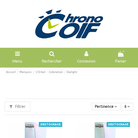
0
Menu
Rechercher
Connexion
Panier
Accueil
Marques
L'Oréal
Coloration
Dialight
Filtrer
Pertinence
6
DESTOCKAGE
DESTOCKAGE