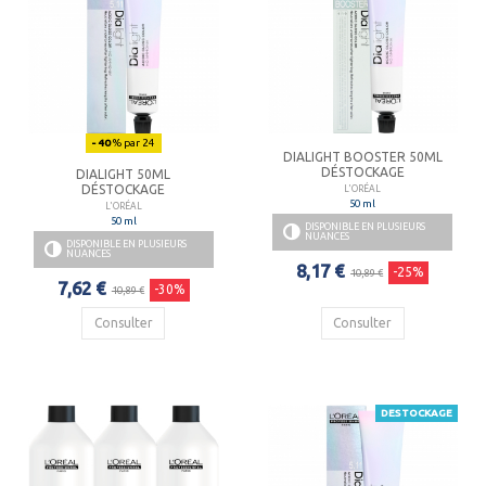
- 40
% par 24
DIALIGHT BOOSTER 50ML
DÉSTOCKAGE
DIALIGHT 50ML
DÉSTOCKAGE
L'ORÉAL
50 ml
L'ORÉAL
50 ml
DISPONIBLE EN PLUSIEURS
NUANCES
DISPONIBLE EN PLUSIEURS
NUANCES
8,17 €
-25%
10,89 €
7,62 €
-30%
10,89 €
Consulter
Consulter
DESTOCKAGE