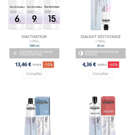
DIACTIVATEUR
DIALIGHT DÉSTOCKAGE
L'ORÉAL
L'ORÉAL
1000 ml
50 ml
DISPONIBLE EN PLUSIEURS
DISPONIBLE EN PLUSIEURS

CONCENTRATIONS
NUANCES
13,46 €
4,36 €
-10%
-60%
14,96 €
10,89 €
Consulter
Consulter