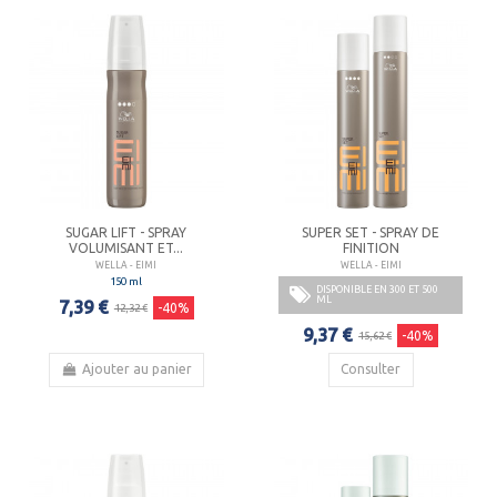
SUGAR LIFT - SPRAY
SUPER SET - SPRAY DE
VOLUMISANT ET...
FINITION
WELLA - EIMI
WELLA - EIMI
150 ml
DISPONIBLE EN 300 ET 500
ML
7,39 €
-40%
12,32 €
9,37 €
-40%
15,62 €
Ajouter au panier
Consulter