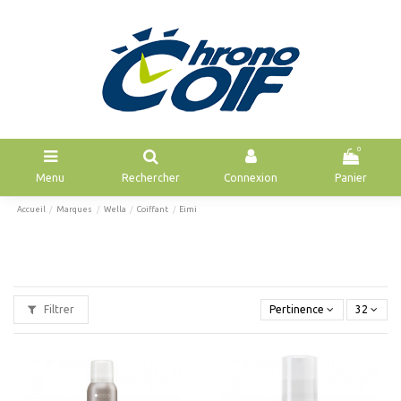
0
Menu
Rechercher
Connexion
Panier
Accueil
Marques
Wella
Coiffant
Eimi
Filtrer
Pertinence
32