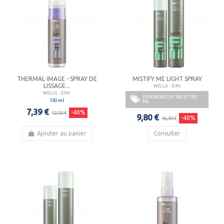
THERMAL IMAGE - SPRAY DE
MISTIFY ME LIGHT SPRAY
LISSAGE...
WELLA - EIMI
WELLA - EIMI
DISPONIBLE EN 300 ET 500
150 ml
ML
7,39 €
-40%
12,32 €
9,80 €
-40%
16,34 €
Ajouter au panier
Consulter