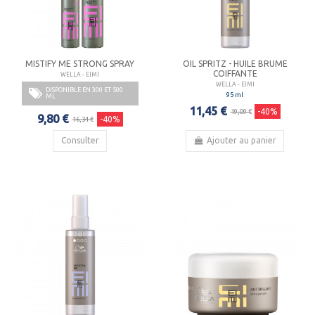
MISTIFY ME STRONG SPRAY
OIL SPRITZ - HUILE BRUME
COIFFANTE
WELLA - EIMI
WELLA - EIMI
DISPONIBLE EN 300 ET 500
95 ml
ML
11,45 €
-40%
19,09 €
9,80 €
-40%
16,34 €
Consulter
Ajouter au panier