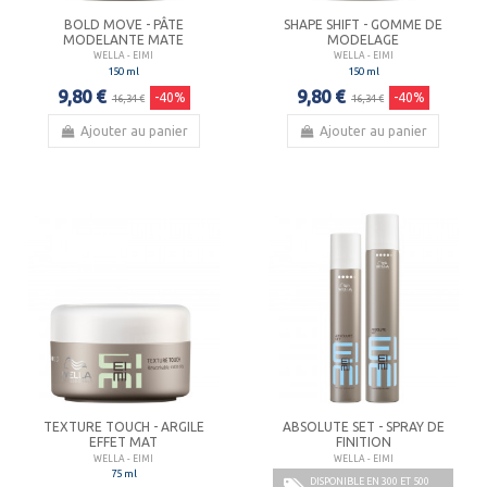
BOLD MOVE - PÂTE
SHAPE SHIFT - GOMME DE
MODELANTE MATE
MODELAGE
WELLA - EIMI
WELLA - EIMI
150 ml
150 ml
9,80 €
9,80 €
-40%
-40%
16,34 €
16,34 €
Ajouter au panier
Ajouter au panier
TEXTURE TOUCH - ARGILE
ABSOLUTE SET - SPRAY DE
EFFET MAT
FINITION
WELLA - EIMI
WELLA - EIMI
75 ml
DISPONIBLE EN 300 ET 500