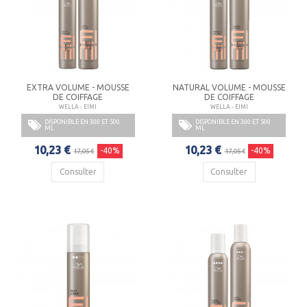
EXTRA VOLUME - MOUSSE
NATURAL VOLUME - MOUSSE
DE COIFFAGE
DE COIFFAGE
WELLA - EIMI
WELLA - EIMI
DISPONIBLE EN 300 ET 500
DISPONIBLE EN 300 ET 500
ML
ML
10,23 €
10,23 €
-40%
-40%
17,05 €
17,05 €
Consulter
Consulter