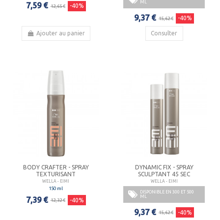
ML
7,59 €
-40%
12,65 €
9,37 €
-40%
15,62 €
Ajouter au panier
Consulter
BODY CRAFTER - SPRAY
DYNAMIC FIX - SPRAY
TEXTURISANT
SCULPTANT 45 SEC
WELLA - EIMI
WELLA - EIMI
150 ml
DISPONIBLE EN 300 ET 500
ML
7,39 €
-40%
12,32 €
9,37 €
-40%
15,62 €