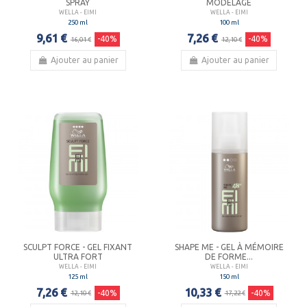
SPRAY
MODELAGE
WELLA - EIMI
WELLA - EIMI
250 ml
100 ml
9,61 €
7,26 €
-40%
-40%
16,01 €
12,10 €
Ajouter au panier
Ajouter au panier
SCULPT FORCE - GEL FIXANT
SHAPE ME - GEL À MÉMOIRE
ULTRA FORT
DE FORME...
WELLA - EIMI
WELLA - EIMI
125 ml
150 ml
7,26 €
10,33 €
-40%
-40%
12,10 €
17,22 €