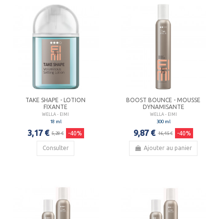
TAKE SHAPE - LOTION
BOOST BOUNCE - MOUSSE
FIXANTE
DYNAMISANTE
WELLA - EIMI
WELLA - EIMI
18 ml
300 ml
3,17 €
9,87 €
-40%
-40%
5,28 €
16,45 €
Consulter
Ajouter au panier