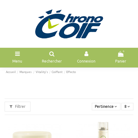
0
Menu
Rechercher
Connexion
Panier
Accueil
Marques
Vitality's
Coiffant
Effecto
Filtrer
Pertinence
8