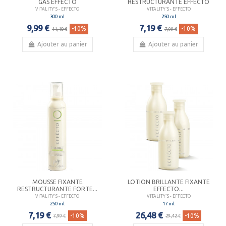
GAS EFFECTO
RESTRUCTURANTE EFFECTO
VITALITY'S - EFFECTO
VITALITY'S - EFFECTO
300 ml
250 ml
9,99 €
7,19 €
-10%
-10%
11,10 €
7,99 €
Ajouter au panier
Ajouter au panier
MOUSSE FIXANTE
LOTION BRILLANTE FIXANTE
RESTRUCTURANTE FORTE...
EFFECTO...
VITALITY'S - EFFECTO
VITALITY'S - EFFECTO
250 ml
17 ml
7,19 €
26,48 €
-10%
-10%
7,99 €
29,42 €