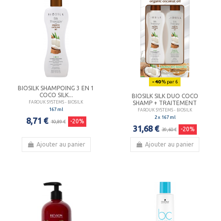
- 40
% par 6
BIOSILK SHAMPOING 3 EN 1
COCO SILK...
BIOSILK SILK DUO COCO
SHAMP + TRAITEMENT
FAROUK SYSTEMS - BIOSILK
167 ml
FAROUK SYSTEMS - BIOSILK
2 x 167 ml
8,71 €
-20%
10,89 €
31,68 €
-20%
39,60 €
Ajouter au panier
Ajouter au panier