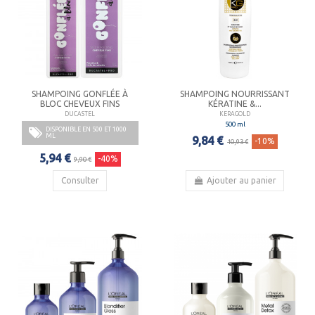
SHAMPOING GONFLÉE À
SHAMPOING NOURRISSANT
BLOC CHEVEUX FINS
KÉRATINE &...
DUCASTEL
KERAGOLD
500 ml
DISPONIBLE EN 500 ET 1000
ML
9,84 €
-10%
10,93 €
5,94 €
-40%
9,90 €
Consulter
Ajouter au panier