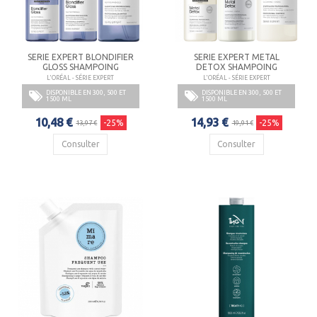
SERIE EXPERT BLONDIFIER
SERIE EXPERT METAL
GLOSS SHAMPOING
DETOX SHAMPOING
L'ORÉAL - SÉRIE EXPERT
L'ORÉAL - SÉRIE EXPERT
DISPONIBLE EN 300, 500 ET
DISPONIBLE EN 300, 500 ET
1500 ML
1500 ML
10,48 €
14,93 €
-25%
-25%
13,97 €
19,91 €
Consulter
Consulter