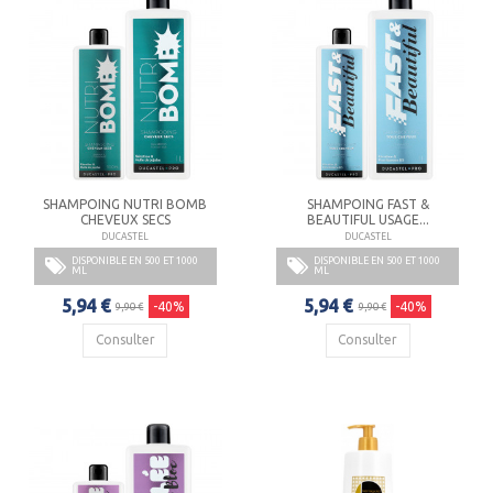
SHAMPOING NUTRI BOMB
SHAMPOING FAST &
CHEVEUX SECS
BEAUTIFUL USAGE...
DUCASTEL
DUCASTEL
DISPONIBLE EN 500 ET 1000
DISPONIBLE EN 500 ET 1000
ML
ML
5,94 €
5,94 €
-40%
-40%
9,90 €
9,90 €
Consulter
Consulter