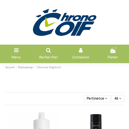
0
Menu
Rechercher
Connexion
Panier
Accueil
Shampoings
Cheveux fragilisés
Pertinence
46