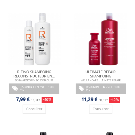
R-TWO SHAMPOING
ULTIMATE REPAIR
RECONSTRUCTEUR EN...
SHAMPOING
SCHWARZKOPF - BC BONACURE
WELLA - CARE ULTIMATE REPAIR
DISPONIBLE EN 250 ET 1000
DISPONIBLE EN 250 ET 1000
ML
ML
7,99 €
11,29 €
-40%
-40%
13,31 €
18,81 €
Consulter
Consulter