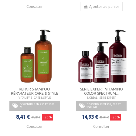
Consulter
Ajouter au panier
REPAIR SHAMPOO
SERIE EXPERT VITAMINO
RÉPARATEUR CARE & STYLE
COLOR SPECTRUM...
VITALITY'S - CARE & STYLE
L'ORÉAL - SÉRIE EXPERT
DISPONIBLE EN 250 ET 1000
DISPONIBLE EN 300, 500 ET
ML
1500 ML
8,41 €
14,93 €
-25%
-25%
11,21 €
19,91 €
Consulter
Consulter