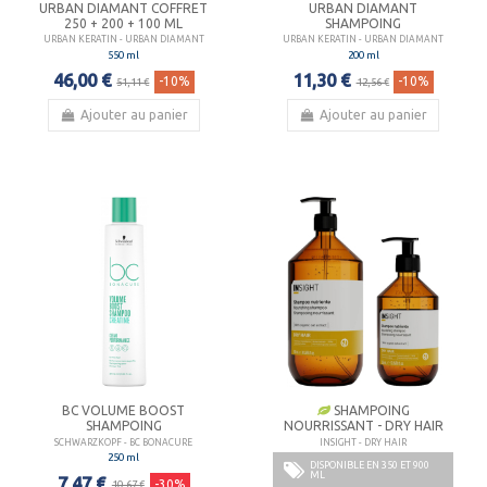
URBAN DIAMANT COFFRET
URBAN DIAMANT
250 + 200 + 100 ML
SHAMPOING
URBAN KERATIN - URBAN DIAMANT
URBAN KERATIN - URBAN DIAMANT
550 ml
200 ml
46,00 €
11,30 €
-10%
-10%
51,11 €
12,56 €
Ajouter au panier
Ajouter au panier
BC VOLUME BOOST
SHAMPOING
SHAMPOING
NOURRISSANT - DRY HAIR
SCHWARZKOPF - BC BONACURE
INSIGHT - DRY HAIR
250 ml
DISPONIBLE EN 350 ET 900
ML
7,47 €
-30%
10,67 €