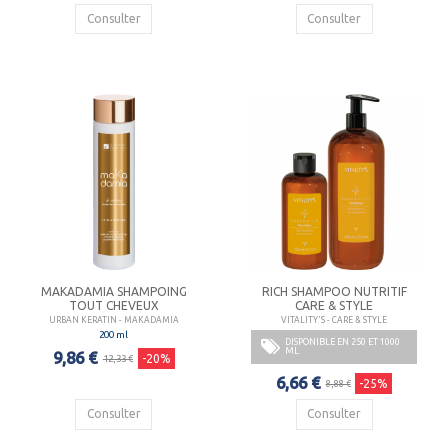
Consulter
Consulter
MAKADAMIA SHAMPOING
RICH SHAMPOO NUTRITIF
TOUT CHEVEUX
CARE & STYLE
URBAN KERATIN - MAKADAMIA
VITALITY'S - CARE & STYLE
200 ml
DISPONIBLE EN 250 ET 1000
ML
9,86 €
-20%
12,33 €
6,66 €
-25%
8,88 €
Consulter
Consulter