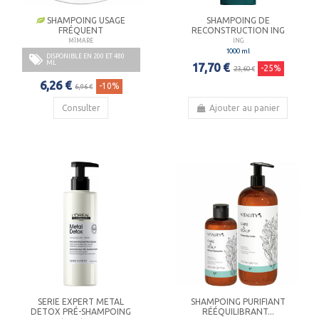
SHAMPOING USAGE
SHAMPOING DE
FRÉQUENT
RECONSTRUCTION ING
MÏMARE
ING
1000 ml
DISPONIBLE EN 200 ET 480
ML
17,70 €
-25%
23,60 €
6,26 €
-10%
6,96 €
Consulter
Ajouter au panier
SERIE EXPERT METAL
SHAMPOING PURIFIANT
DETOX PRÉ-SHAMPOING
RÉÉQUILIBRANT...