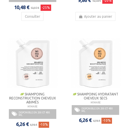
9,86 €
-20%
12,33 €
10,48 €
-25%
13,97 €
Consulter
Ajouter au panier
SHAMPOING
SHAMPOING HYDRATANT
RECONSTRUCTION CHEVEUX
CHEVEUX SECS
ABIMÉS
MÏMARE
MÏMARE
DISPONIBLE EN 200 ET 480
ML
DISPONIBLE EN 200 ET 480
ML
6,26 €
-10%
6,96 €
6,26 €
-10%
6,96 €