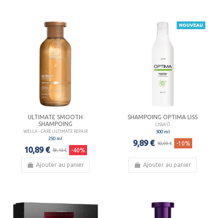
NOUVEAU
ULTIMATE SMOOTH
SHAMPOING OPTIMA LISS
SHAMPOING
LISSA'Ô
300 ml
WELLA - CARE ULTIMATE REPAIR
250 ml
9,89 €
-10%
10,99 €
10,89 €
-40%
18,15 €
Ajouter au panier
Ajouter au panier