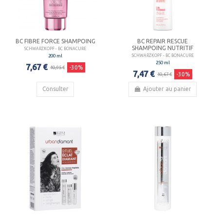
BC FIBRE FORCE SHAMPOING
BC REPAIR RESCUE
SHAMPOING NUTRITIF
SCHWARZKOPF - BC BONACURE
200 ml
SCHWARZKOPF - BC BONACURE
250 ml
7,67 €
-30%
10,95 €
7,47 €
-30%
10,67 €
Consulter
Ajouter au panier