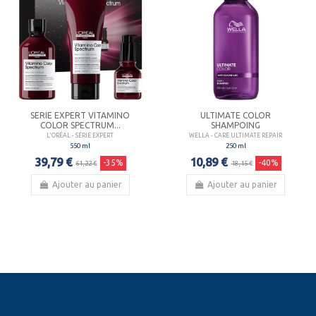
SERIE EXPERT VITAMINO
ULTIMATE COLOR
COLOR SPECTRUM...
SHAMPOING
L'ORÉAL - SÉRIE EXPERT
WELLA - CARE ULTIMATE REPAIR
550 ml
250 ml
39,79 €
10,89 €
-35%
-40%
61,22 €
18,15 €
Ajouter au panier
Ajouter au panier