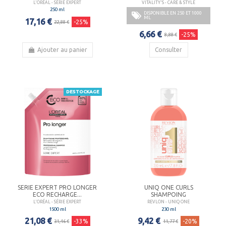
L'ORÉAL - SÉRIE EXPERT
VITALITY'S - CARE & STYLE
250 ml
DISPONIBLE EN 250 ET 1000
ML
17,16 €
-25%
22,88 €
6,66 €
-25%
8,88 €
Ajouter au panier
Consulter
DESTOCKAGE
SERIE EXPERT PRO LONGER
UNIQ ONE CURLS
ECO RECHARGE...
SHAMPOING
L'ORÉAL - SÉRIE EXPERT
REVLON - UNIQ ONE
1500 ml
230 ml
21,08 €
9,42 €
-33%
-20%
31,46 €
11,77 €