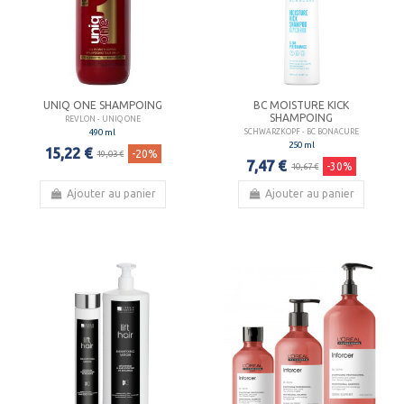
UNIQ ONE SHAMPOING
BC MOISTURE KICK
SHAMPOING
REVLON - UNIQ ONE
490 ml
SCHWARZKOPF - BC BONACURE
250 ml
15,22 €
-20%
19,03 €
7,47 €
-30%
10,67 €
Ajouter au panier
Ajouter au panier