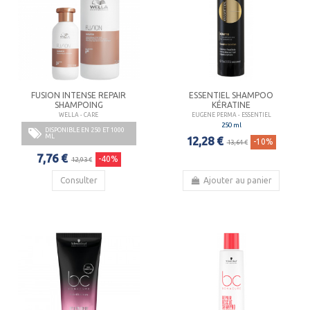
FUSION INTENSE REPAIR
ESSENTIEL SHAMPOO
SHAMPOING
KÉRATINE
WELLA - CARE
EUGENE PERMA - ESSENTIEL
250 ml
DISPONIBLE EN 250 ET 1000
ML
12,28 €
-10%
13,64 €
7,76 €
-40%
12,93 €
Consulter
Ajouter au panier