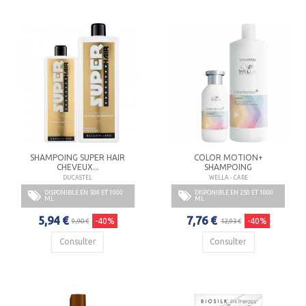
SHAMPOING SUPER HAIR
COLOR MOTION+
CHEVEUX...
SHAMPOING
DUCASTEL
WELLA - CARE
DISPONIBLE EN 500 ET 1000
DISPONIBLE EN 250 ET 1000
ML
ML
5,94 €
7,76 €
-40%
-40%
9,90 €
12,93 €
Consulter
Consulter