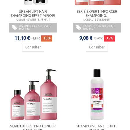
URBAN LIFT HAIR
SERIE EXPERT INFORCER
SHAMPOING EFFET MIROIR
SHAMPOING...
URBAN KERATIN - LIFT HAIR
L'ORÉAL - SÉRIE EXPERT
DISPONIBLE EN 150, 250 ET
DISPONIBLE EN 300, 500 ET
1000 ML
1500 ML
11,10 €
9,08 €
-10%
-35%
12,33 €
13,97 €
Consulter
Consulter
SERIE EXPERT PRO LONGER
SHAMPOING ANTI CHUTE