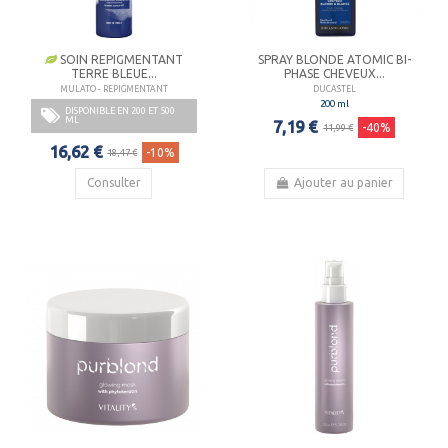
SOIN REPIGMENTANT
SPRAY BLONDE ATOMIC BI-
TERRE BLEUE...
PHASE CHEVEUX...
MULATO - REPIGMENTANT
DUCASTEL
200 ml
DISPONIBLE EN 200 ET 500
ML
7,19 €
-40%
11,99 €
16,62 €
-10%
18,47 €
Consulter
Ajouter au panier