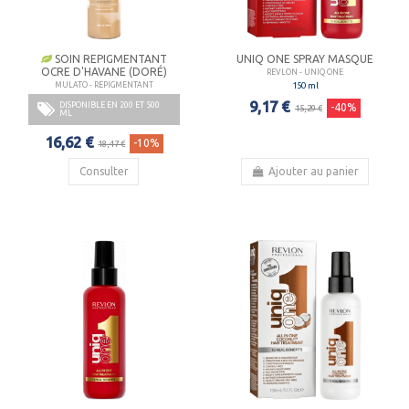
SOIN REPIGMENTANT
UNIQ ONE SPRAY MASQUE
OCRE D'HAVANE (DORÉ)
REVLON - UNIQ ONE
150 ml
MULATO - REPIGMENTANT
9,17 €
DISPONIBLE EN 200 ET 500
-40%
15,29 €
ML
16,62 €
-10%
18,47 €
Consulter
Ajouter au panier