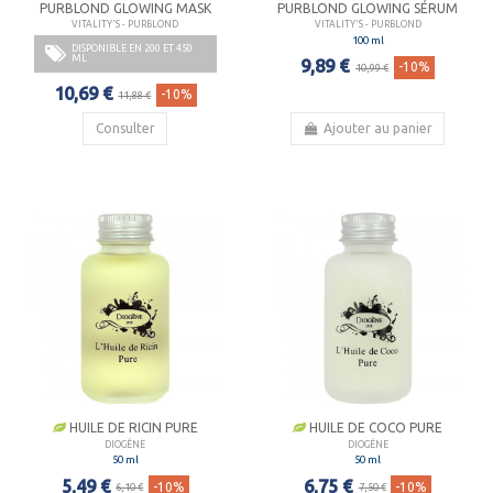
PURBLOND GLOWING MASK
PURBLOND GLOWING SÉRUM
VITALITY'S - PURBLOND
VITALITY'S - PURBLOND
100 ml
DISPONIBLE EN 200 ET 450
ML
9,89 €
-10%
10,99 €
10,69 €
-10%
11,88 €
Consulter
Ajouter au panier
HUILE DE RICIN PURE
HUILE DE COCO PURE
DIOGÈNE
DIOGÈNE
50 ml
50 ml
5,49 €
6,75 €
-10%
-10%
6,10 €
7,50 €