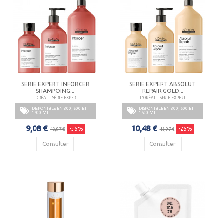
SERIE EXPERT INFORCER
SERIE EXPERT ABSOLUT
SHAMPOING...
REPAIR GOLD...
L'ORÉAL - SÉRIE EXPERT
L'ORÉAL - SÉRIE EXPERT
DISPONIBLE EN 300, 500 ET
DISPONIBLE EN 300, 500 ET
1500 ML
1500 ML
9,08 €
10,48 €
-35%
-25%
13,97 €
13,97 €
Consulter
Consulter