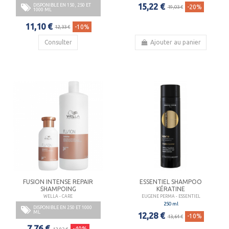
15,22 €
DISPONIBLE EN 150, 250 ET
-20%
19,03 €
1000 ML
11,10 €
-10%
12,33 €
Consulter
Ajouter au panier
FUSION INTENSE REPAIR
ESSENTIEL SHAMPOO
SHAMPOING
KÉRATINE
WELLA - CARE
EUGENE PERMA - ESSENTIEL
250 ml
DISPONIBLE EN 250 ET 1000
ML
12,28 €
-10%
13,64 €
7,76 €
-40%