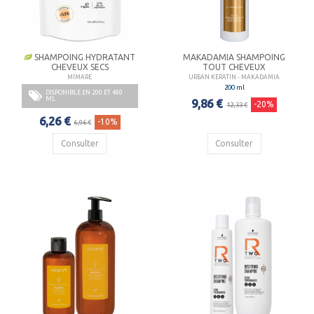
SHAMPOING HYDRATANT
MAKADAMIA SHAMPOING
CHEVEUX SECS
TOUT CHEVEUX
MÏMARE
URBAN KERATIN - MAKADAMIA
200 ml
DISPONIBLE EN 200 ET 480
ML
9,86 €
-20%
12,33 €
6,26 €
-10%
6,96 €
Consulter
Consulter