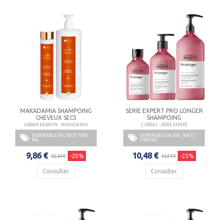
MAKADAMIA SHAMPOING
SERIE EXPERT PRO LONGER
CHEVEUX SECS
SHAMPOING
URBAN KERATIN - MAKADAMIA
L'ORÉAL - SÉRIE EXPERT
DISPONIBLE EN 250 ET 1000
DISPONIBLE EN 300, 500 ET
ML
1500 ML
9,86 €
10,48 €
-20%
-25%
12,33 €
13,97 €
Consulter
Consulter