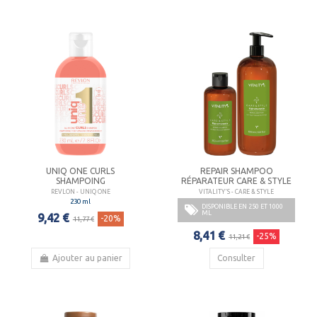
UNIQ ONE CURLS
REPAIR SHAMPOO
SHAMPOING
RÉPARATEUR CARE & STYLE
REVLON - UNIQ ONE
VITALITY'S - CARE & STYLE
230 ml
DISPONIBLE EN 250 ET 1000
ML
9,42 €
-20%
11,77 €
8,41 €
-25%
11,21 €
Ajouter au panier
Consulter