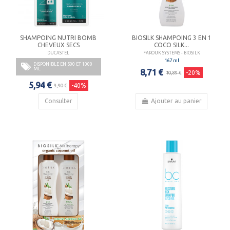
SHAMPOING NUTRI BOMB
BIOSILK SHAMPOING 3 EN 1
CHEVEUX SECS
COCO SILK...
DUCASTEL
FAROUK SYSTEMS - BIOSILK
167 ml
DISPONIBLE EN 500 ET 1000
ML
8,71 €
-20%
10,89 €
5,94 €
-40%
9,90 €
Consulter
Ajouter au panier