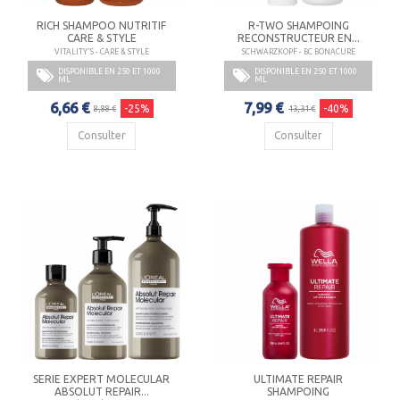
RICH SHAMPOO NUTRITIF
R-TWO SHAMPOING
CARE & STYLE
RECONSTRUCTEUR EN...
VITALITY'S - CARE & STYLE
SCHWARZKOPF - BC BONACURE
DISPONIBLE EN 250 ET 1000
DISPONIBLE EN 250 ET 1000
ML
ML
6,66 €
7,99 €
-25%
-40%
8,88 €
13,31 €
Consulter
Consulter
SERIE EXPERT MOLECULAR
ULTIMATE REPAIR
ABSOLUT REPAIR...
SHAMPOING