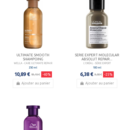
ULTIMATE SMOOTH
SERIE EXPERT MOLECULAR
SHAMPOING
ABSOLUT REPAIR...
WELLA - CARE ULTIMATE REPAIR
L'ORÉAL - SÉRIE EXPERT
250 ml
100 ml
10,89 €
6,38 €
-40%
-25%
18,15 €
8,50 €
Ajouter au panier
Ajouter au panier