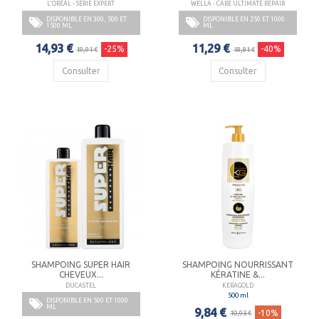
L'ORÉAL - SÉRIE EXPERT
WELLA - CARE ULTIMATE REPAIR
DISPONIBLE EN 300, 500 ET
DISPONIBLE EN 250 ET 1000
1500 ML
ML
14,93 €
11,29 €
-25%
-40%
19,91 €
18,81 €
Consulter
Consulter
SHAMPOING SUPER HAIR
SHAMPOING NOURRISSANT
CHEVEUX...
KÉRATINE &...
DUCASTEL
KERAGOLD
500 ml
DISPONIBLE EN 500 ET 1000
ML
9,84 €
-10%
10,93 €