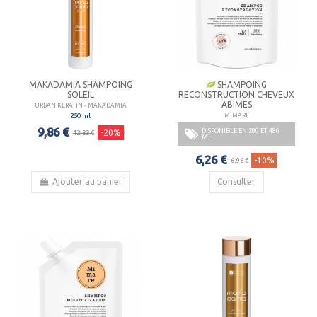
MAKADAMIA SHAMPOING
SHAMPOING
SOLEIL
RECONSTRUCTION CHEVEUX
ABIMÉS
URBAN KERATIN - MAKADAMIA
250 ml
MÏMARE
9,86 €
DISPONIBLE EN 200 ET 480
-20%
12,33 €
ML
6,26 €
-10%
6,96 €
Ajouter au panier
Consulter