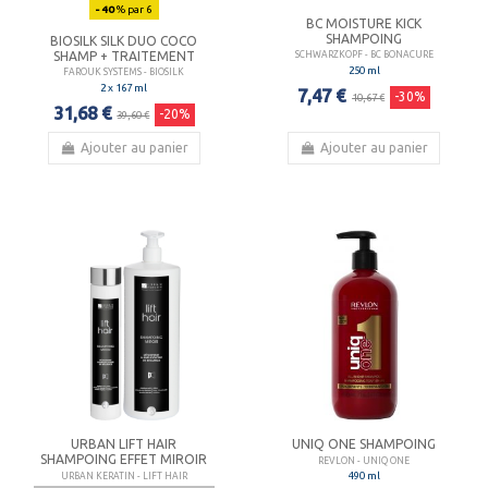
- 40
% par 6
BC MOISTURE KICK
SHAMPOING
BIOSILK SILK DUO COCO
SHAMP + TRAITEMENT
SCHWARZKOPF - BC BONACURE
250 ml
FAROUK SYSTEMS - BIOSILK
2 x 167 ml
7,47 €
-30%
10,67 €
31,68 €
-20%
39,60 €
Ajouter au panier
Ajouter au panier
URBAN LIFT HAIR
UNIQ ONE SHAMPOING
SHAMPOING EFFET MIROIR
REVLON - UNIQ ONE
490 ml
URBAN KERATIN - LIFT HAIR