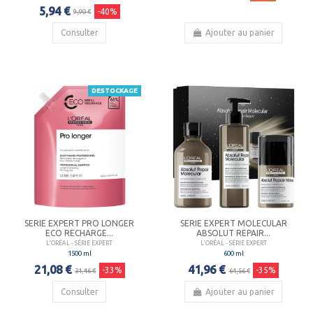
5,94 €
-40%
9,90 €
Consulter
Ajouter au panier
DESTOCKAGE
SERIE EXPERT PRO LONGER
SERIE EXPERT MOLECULAR
ECO RECHARGE...
ABSOLUT REPAIR...
L'ORÉAL - SÉRIE EXPERT
L'ORÉAL - SÉRIE EXPERT
1500 ml
600 ml
21,08 €
41,96 €
-33%
-35%
31,46 €
64,56 €
Consulter
Ajouter au panier