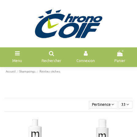
0
Menu
Rechercher
Connexion
Panier
Accueil
Shampoings
Pointes sèches
Pertinence
33