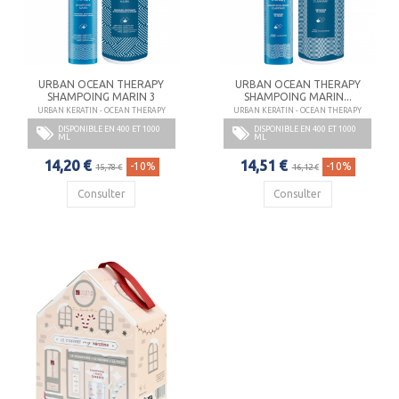
URBAN OCEAN THERAPY
URBAN OCEAN THERAPY
SHAMPOING MARIN 3
SHAMPOING MARIN...
URBAN KERATIN - OCEAN THERAPY
URBAN KERATIN - OCEAN THERAPY
DISPONIBLE EN 400 ET 1000
DISPONIBLE EN 400 ET 1000
ML
ML
14,20 €
14,51 €
-10%
-10%
15,78 €
16,12 €
Consulter
Consulter