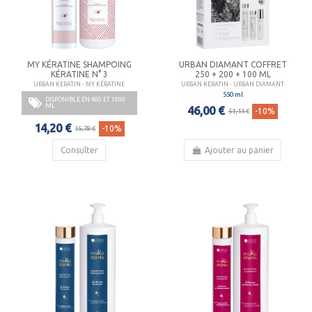
MY KÉRATINE SHAMPOING
URBAN DIAMANT COFFRET
KÉRATINE N° 3
250 + 200 + 100 ML
URBAN KERATIN - MY KÉRATINE
URBAN KERATIN - URBAN DIAMANT
550 ml
DISPONIBLE EN 400 ET 1000
ML
46,00 €
-10%
51,11 €
14,20 €
-10%
15,78 €
Consulter
Ajouter au panier