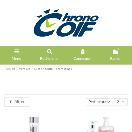
0
Menu
Rechercher
Connexion
Panier
Accueil
Marques
Urban Keratin
Shampoings
Filtrer
Pertinence
21