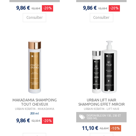
9,86 €
9,86 €
-20%
-20%
12,33 €
12,33 €
Consulter
Consulter
MAKADAMIA SHAMPOING
URBAN LIFT HAIR
TOUT CHEVEUX
SHAMPOING EFFET MIROIR
URBAN KERATIN - MAKADAMIA
URBAN KERATIN - LIFT HAIR
200 ml
DISPONIBLE EN 150, 250 ET
1000 ML
9,86 €
-20%
12,33 €
11,10 €
-10%
12,33 €