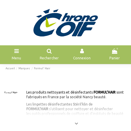
0
Menu
Rechercher
Connexion
Panier
Accueil
Marques
Formul' Hair
Les produits nettoyants et désinfectants
FORMUL'HAIR
sont
fabriqués en France par la société Nancy beauté.
Les lingettes désinfectantes Stéril’klin de
FORMUL’HAIR
s'utilisent pour nettoyer et désinfecter
les outils professionnels de coiffure et d'instituts de beauté
avant et après chaque utilisation.
Le décontaminant liquide professionnel Stéri’klin de
FORMUL’HAIR
est idéal pour le trempage et la pulvérisation.