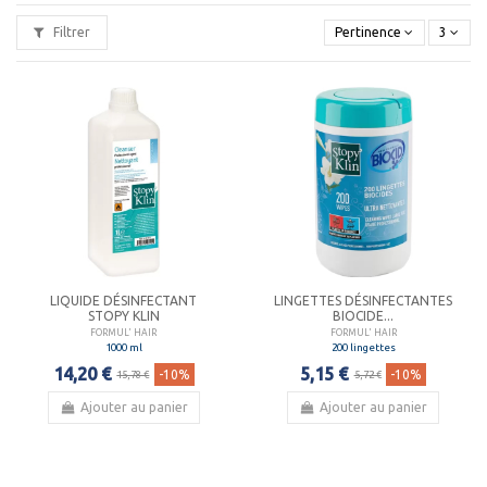
Pour nettoyer et désinfecter vos outils professionnels de
Filtrer
Pertinence
3
coiffure et d'instituts de beauté avant et après chaque
utilisation.
LIQUIDE DÉSINFECTANT
LINGETTES DÉSINFECTANTES
STOPY KLIN
BIOCIDE...
FORMUL' HAIR
FORMUL' HAIR
1000 ml
200 lingettes
14,20 €
5,15 €
-10%
-10%
15,78 €
5,72 €
Ajouter au panier
Ajouter au panier