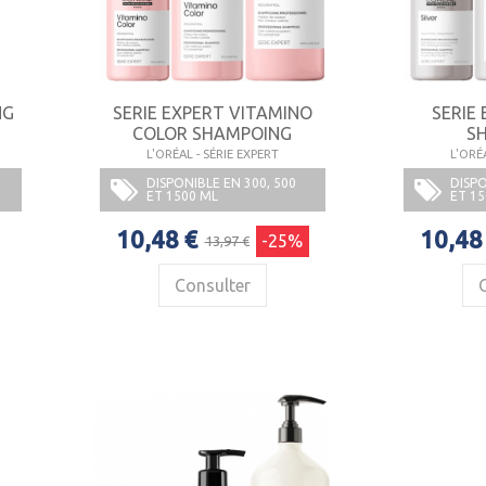
NG
SERIE EXPERT VITAMINO
SERIE 
COLOR SHAMPOING
S
L'ORÉAL - SÉRIE EXPERT
L'ORÉ
DISPONIBLE EN 300, 500
DISPO
ET 1500 ML
ET 15
10,48 €
10,48
-25%
13,97 €
Consulter