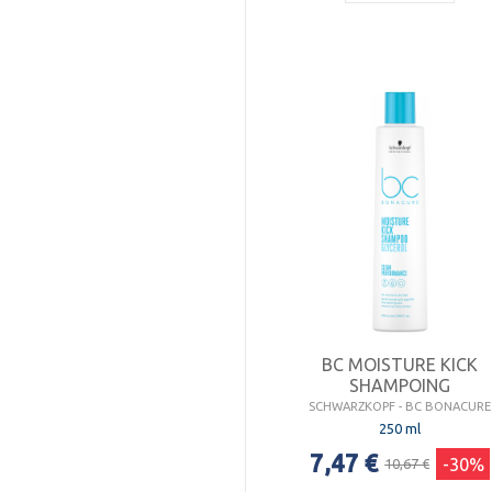
BC MOISTURE KICK
SHAMPOING
SCHWARZKOPF - BC BONACURE
250 ml
7,47 €
-30%
10,67 €