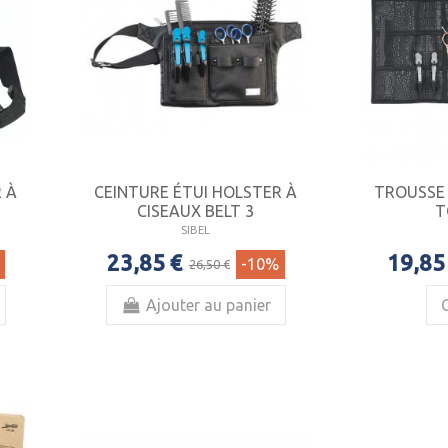
 À
CEINTURE ÉTUI HOLSTER À
TROUSSE 
CISEAUX BELT 3
T
SIBEL
23,85 €
19,85
-10%
26,50 €
Ajouter au panier