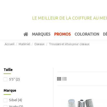
LE MEILLEUR DE LA COIFFURE AU ME
MARQUES
PROMOS
COLORATION
D
Accueil
Matériel
Ciseaux
Trousses et étuis pour ciseaux
Taille
5'5"
(2)
Marque
Sibel
(4)
Ysaky
(2)