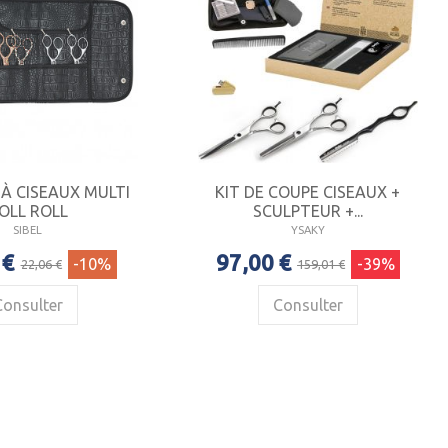
À CISEAUX MULTI
KIT DE COUPE CISEAUX +
OLL ROLL
SCULPTEUR +...
SIBEL
YSAKY
 €
97,00 €
-10%
-39%
22,06 €
159,01 €
Consulter
Consulter