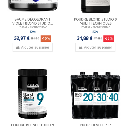
BAUME DÉCOLORANT
POUDRE BLOND STUDIO 9
VIOLET BLOND STUDIO...
MULTI TECHNIQUES
L'ORÉAL - BLOND STUDIO
L'ORÉAL - BLOND STUDIO
500 g
500 g
52,97 €
31,88 €
-10%
-33%
58,85 €
47,58 €
Ajouter au panier
Ajouter au panier
POUDRE BLOND STUDIO 9
NUTRI DEVELOPER