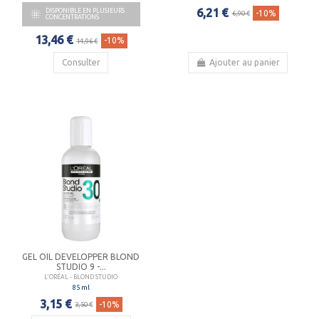
6,21 €
DISPONIBLE EN PLUSIEURS

-10%
6,90 €
CONCENTRATIONS
13,46 €
-10%
14,96 €
Consulter
Ajouter au panier
GEL OIL DEVELOPPER BLOND
STUDIO 9 -...
L'ORÉAL - BLOND STUDIO
85 ml
3,15 €
-10%
3,50 €