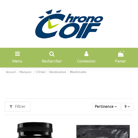
0
Menu
Rechercher
Connexion
Panier
Accueil
Marques
L'Oréal
Décoloration
Blondstudio
Filtrer
Pertinence
9