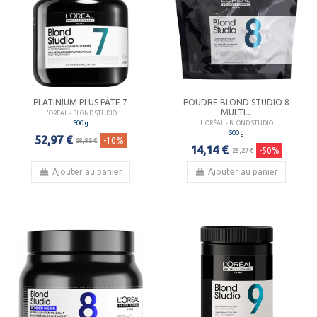
PLATINIUM PLUS PÂTE 7
POUDRE BLOND STUDIO 8
MULTI...
L'ORÉAL - BLOND STUDIO
500 g
L'ORÉAL - BLOND STUDIO
500 g
52,97 €
-10%
58,85 €
14,14 €
-50%
28,27 €
Ajouter au panier
Ajouter au panier