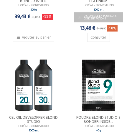
BONDER INSIDE
PLATINIUM
L'ORÉAL - BLOND STUDIO
L'ORÉAL - BLOND STUDIO
500 g
1000 ml
39,43 €
DISPONIBLE EN PLUSIEURS

-33%
58,85 €
CONCENTRATIONS
13,46 €
-10%
14,96 €
Ajouter au panier
Consulter
GEL OIL DEVELOPPER BLOND
POUDRE BLOND STUDIO 9
STUDIO
BONDER INSIDE...
L'ORÉAL - BLOND STUDIO
L'ORÉAL - BLOND STUDIO
1000 ml
40 g