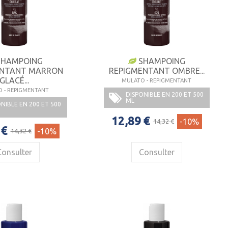
HAMPOING
SHAMPOING
ENTANT MARRON
REPIGMENTANT OMBRE...
GLACÉ...
MULATO - REPIGMENTANT
 - REPIGMENTANT
DISPONIBLE EN 200 ET 500
ML
NIBLE EN 200 ET 500
12,89 €
-10%
14,32 €
 €
-10%
14,32 €
Consulter
Consulter