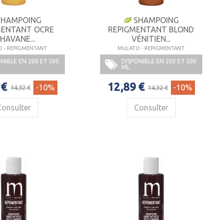
HAMPOING
SHAMPOING
MENTANT OCRE
REPIGMENTANT BLOND
'HAVANE...
VÉNITIEN...
 - REPIGMENTANT
MULATO - REPIGMENTANT
NIBLE EN 200 ET 500
DISPONIBLE EN 200 ET 500
ML
 €
12,89 €
-10%
-10%
14,32 €
14,32 €
Consulter
Consulter