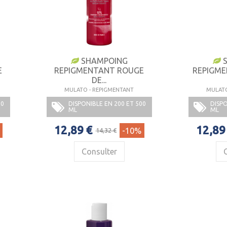
SHAMPOING
S
E
REPIGMENTANT ROUGE
REPIGM
DE...
MULATO - REPIGMENTANT
MULATO
00
DISPONIBLE EN 200 ET 500
DISPO
ML
ML
12,89 €
12,89
-10%
14,32 €
Consulter