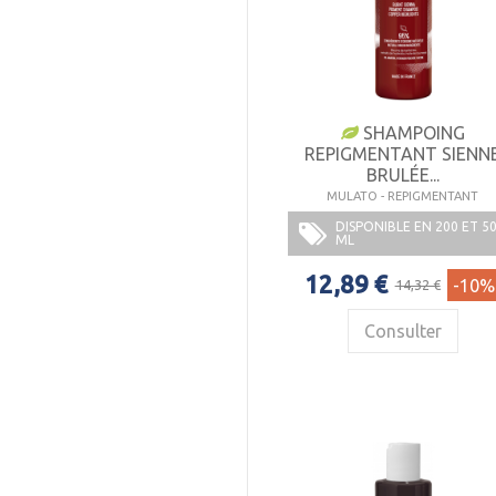
SHAMPOING
REPIGMENTANT SIENN
BRULÉE...
MULATO - REPIGMENTANT
DISPONIBLE EN 200 ET 5
ML
12,89 €
-10%
14,32 €
Consulter