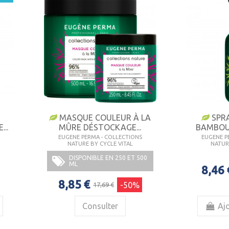
MASQUE COULEUR À LA
SPR
..
MÛRE DÉSTOCKAGE...
BAMBOU
EUGENE PERMA - COLLECTIONS
EUGENE P
NATURE BY CYCLE VITAL
NATUR
DISPONIBLE EN 250 ET 500
ML
8,46 
8,85 €
-50%
17,69 €
Consulter
Ajo