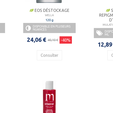
E
EOS DÉSTOCKAGE
S
REPIG
WELLA
D
120 g
MULATO
DISPONIBLE EN PLUSIEURS
NUANCES
DISPO
ML
24,06 €
-40%
40,10 €
12,89
Consulter