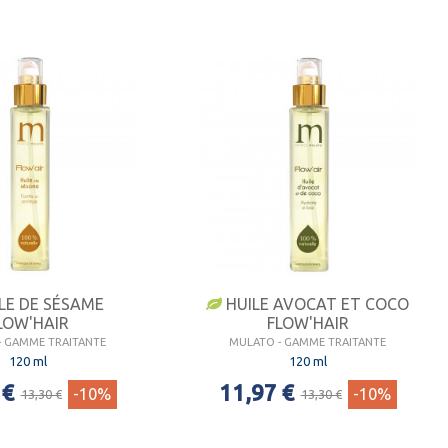
LE DE SÉSAME
HUILE AVOCAT ET COCO
LOW'HAIR
FLOW'HAIR
- GAMME TRAITANTE
MULATO - GAMME TRAITANTE
120 ml
120 ml
 €
11,97 €
-10%
-10%
13,30 €
13,30 €