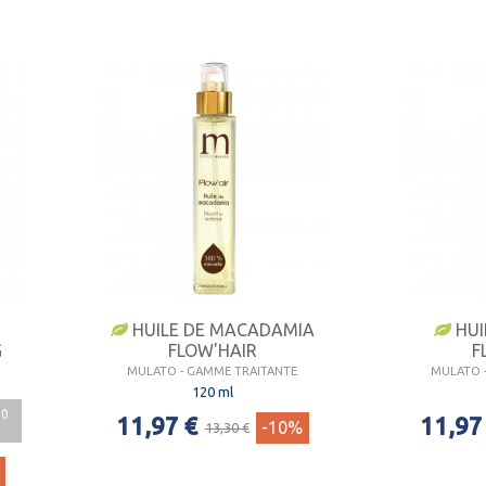
HUILE DE MACADAMIA
HUI
G
FLOW'HAIR
F
MULATO - GAMME TRAITANTE
MULATO 
120 ml
00
11,97 €
11,97
-10%
13,30 €