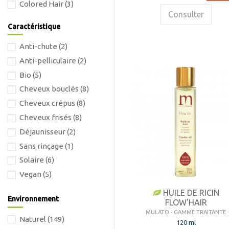
Colored Hair
(3)
Consulter
Daily Use
(5)
Caractéristique
Damaged Hair
(5)
Anti-chute
(2)
Densifying
(2)
Anti-pelliculaire
(2)
Dry Hair
(3)
Bio
(5)
Enfant
(3)
Cheveux bouclés
(8)
Gamme Traitante
(20)
Cheveux crépus
(8)
Icône
(2)
Cheveux frisés
(8)
Incolor
(7)
Déjaunisseur
(2)
Intech
(5)
Sans rinçage
(1)
Lenitive
(2)
Solaire
(6)
M Expert
(1)
Vegan
(5)
Post Chemistry
(2)
Rebalancing
(2)
HUILE DE RICIN
Environnement
FLOW'HAIR
Rebuild
(2)
MULATO - GAMME TRAITANTE
Repigmentant
(25)
Naturel
(149)
120 ml