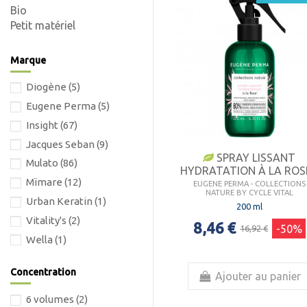
Bio
Petit matériel
Marque
Diogène
(5)
Eugene Perma
(5)
Insight
(67)
Jacques Seban
(9)
SPRAY LISSANT
Mulato
(86)
HYDRATATION À LA ROSE.
Mïmare
(12)
EUGENE PERMA - COLLECTIONS
NATURE BY CYCLE VITAL
Urban Keratin
(1)
200 ml
Vitality's
(2)
8,46 €
-50%
16,92 €
Wella
(1)
Concentration
Ajouter au panier
6 volumes
(2)