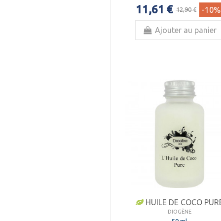
Sensitive
(3)
11,61 €
-10%
12,90 €
Styling
(12)
Volumizing
(3)
Ajouter au panier
Zéro Poux
(3)
HUILE DE COCO PUR
DIOGÈNE