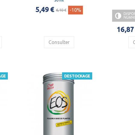
50 ml
5,49 €
-10%
6,10 €
DISPO
NUAN
16,87
Consulter
AGE
DESTOCKAGE