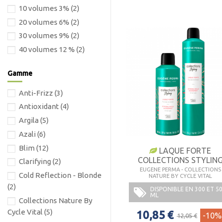
10 volumes 3%
(2)
20 volumes 6%
(2)
30 volumes 9%
(2)
40 volumes 12 %
(2)
Gamme
Anti-Frizz
(3)
Antioxidant
(4)
Argila
(5)
Azali
(6)
Blim
(12)
LAQUE FORTE
COLLECTIONS STYLIN
Clarifying
(2)
EUGENE PERMA - COLLECTIONS
Cold Reflection - Blonde
NATURE BY CYCLE VITAL
(2)
DISPONIBLE EN 300 ET 5
ML
Collections Nature By
Cycle Vital
(5)
10,85 €
-10%
12,05 €