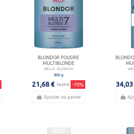
BLONDOR POUDRE
BLONDO
MULTIBLONDE
MU
WELLA - BLONDOR
WEL
800 g
21,68 €
34,03
-70%
72,27 €
Ajouter au panier
Ajo