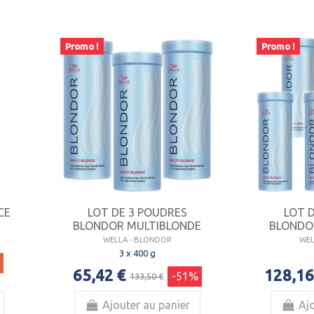
Promo !
Promo !
CE
LOT DE 3 POUDRES
LOT 
BLONDOR MULTIBLONDE
BLONDO
WELLA - BLONDOR
WEL
3 x 400 g
65,42 €
128,16
-51%
133,50 €
Ajouter au panier
Ajo