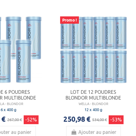
Promo !
DE 6 POUDRES
LOT DE 12 POUDRES
R MULTIBLONDE
BLONDOR MULTIBLONDE
LA - BLONDOR
WELLA - BLONDOR
6 x 400 g
12 x 400 g
 €
250,98 €
-52%
-53%
267,00 €
534,00 €
uter au panier
Ajouter au panier