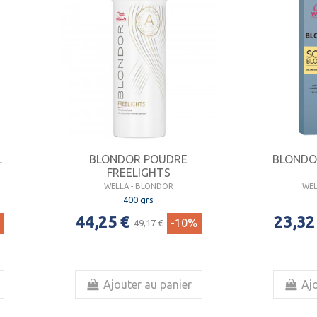
L
BLONDOR POUDRE
BLONDO
FREELIGHTS
WELLA - BLONDOR
WEL
400 grs
44,25 €
23,32
-10%
49,17 €
Ajouter au panier
Ajo