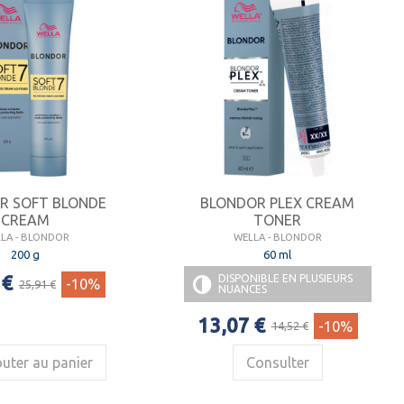
R SOFT BLONDE
BLONDOR PLEX CREAM
CREAM
TONER
LA - BLONDOR
WELLA - BLONDOR
200 g
60 ml
 €
DISPONIBLE EN PLUSIEURS
-10%
25,91 €
NUANCES
13,07 €
-10%
14,52 €
uter au panier
Consulter