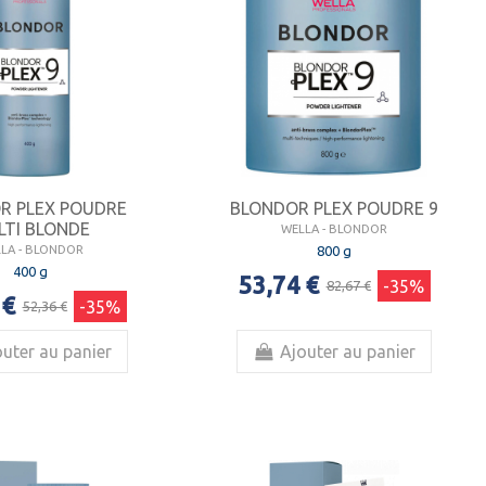
R PLEX POUDRE
BLONDOR PLEX POUDRE 9
LTI BLONDE
WELLA - BLONDOR
800 g
LA - BLONDOR
400 g
53,74 €
-35%
82,67 €
 €
-35%
52,36 €
uter au panier
Ajouter au panier