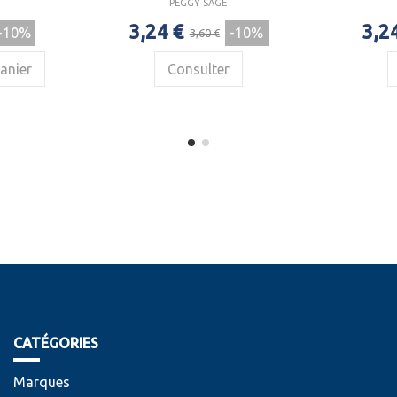
PEGGY SAGE
3,24 €
3,2
-10%
-10%
3,60 €
anier
Consulter
CATÉGORIES
Marques