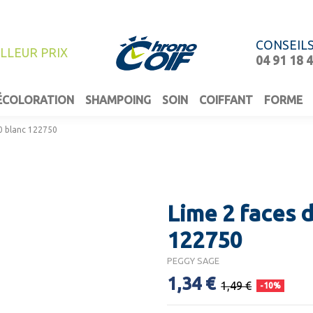
CONSEIL
ILLEUR PRIX
04 91 18 
ÉCOLORATION
SHAMPOING
SOIN
COIFFANT
FORME
0 blanc 122750
Lime 2 faces 
122750
PEGGY SAGE
1,34 €
1,49 €
-10%