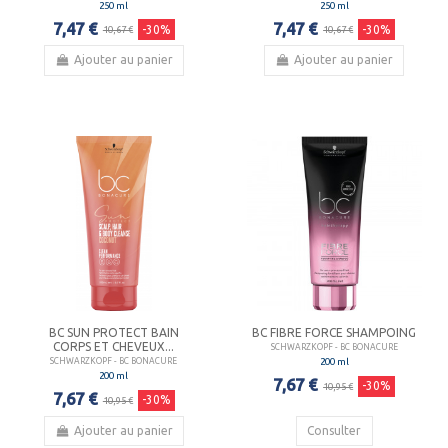
250 ml
250 ml
7,47 €
7,47 €
-30%
-30%
10,67 €
10,67 €
Ajouter au panier
Ajouter au panier
BC SUN PROTECT BAIN
BC FIBRE FORCE SHAMPOING
CORPS ET CHEVEUX...
SCHWARZKOPF - BC BONACURE
200 ml
SCHWARZKOPF - BC BONACURE
200 ml
7,67 €
-30%
10,95 €
7,67 €
-30%
10,95 €
Ajouter au panier
Consulter