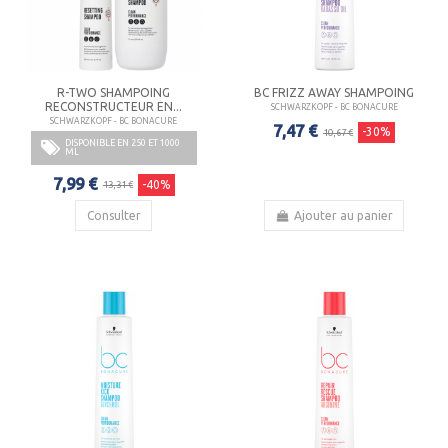
R-TWO SHAMPOING
BC FRIZZ AWAY SHAMPOING
RECONSTRUCTEUR EN...
SCHWARZKOPF - BC BONACURE
SCHWARZKOPF - BC BONACURE
7,47 €
-30%
10,67 €
DISPONIBLE EN 250 ET 1000
ML
7,99 €
-40%
13,31 €
Consulter
Ajouter au panier