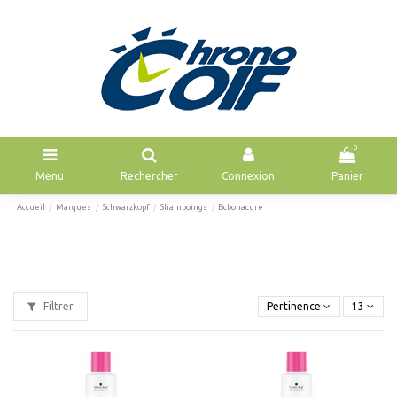
0
Menu
Rechercher
Connexion
Panier
Accueil
Marques
Schwarzkopf
Shampoings
Bcbonacure
Filtrer
Pertinence
13