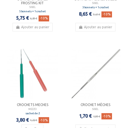
FROSTING KIT
SIBEL
3 bonnets + 1 crochet
SIBEL
5 bonnets + 1 crochet
8,65 €
-10%
9,61 €
5,75 €
-10%
6,39 €
Ajouter au panier
Ajouter au panier
CROCHETS MECHES
CROCHET MÈCHES
MEZZO
SIBEL
sachet de 2
1,70 €
-10%
1,89 €
3,80 €
-10%
4,22 €