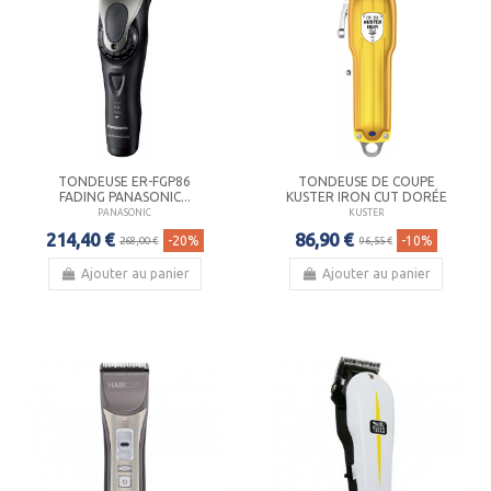
TONDEUSE ER-FGP86
TONDEUSE DE COUPE
FADING PANASONIC...
KUSTER IRON CUT DORÉE
PANASONIC
KUSTER
214,40 €
86,90 €
-20%
-10%
268,00 €
96,55 €
Ajouter au panier
Ajouter au panier