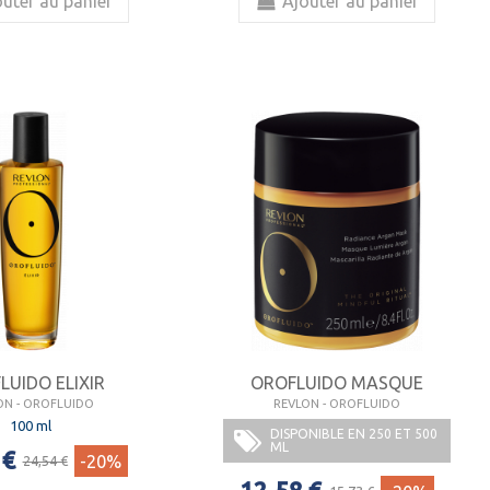
uter au panier
Ajouter au panier
LUIDO ELIXIR
OROFLUIDO MASQUE
ON - OROFLUIDO
REVLON - OROFLUIDO
100 ml
DISPONIBLE EN 250 ET 500
ML
 €
-20%
24,54 €