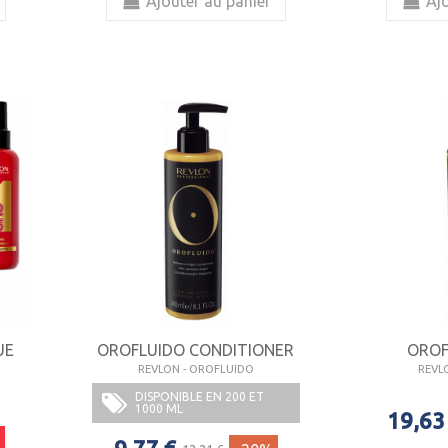
Ajouter au panier
Ajo
UE
OROFLUIDO CONDITIONER
OROF
REVLON - OROFLUIDO
REVL
DISPONIBLE EN 200 ET
1000 ML
19,63