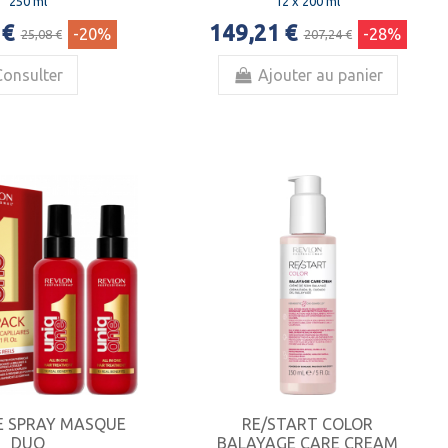
250 ml
12 x 200 ml
 €
149,21 €
-20%
-28%
25,08 €
207,24 €
Consulter
Ajouter au panier
E SPRAY MASQUE
RE/START COLOR
DUO
BALAYAGE CARE CREAM