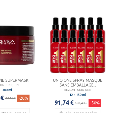
NE SUPERMASK
UNIQ ONE SPRAY MASQUE
SANS EMBALLAGE...
LON - UNIQ ONE
300 ml
REVLON - UNIQ ONE
12 x 150 ml
 €
-20%
17,16 €
91,74 €
-50%
183,48 €