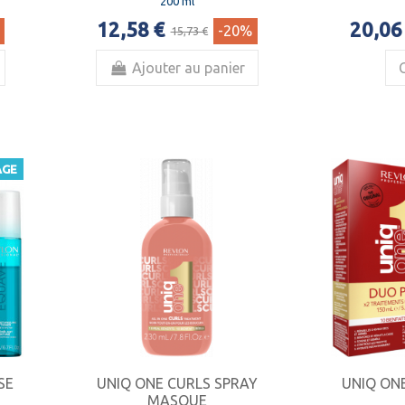
200 ml
12,58 €
20,06
-20%
15,73 €
Ajouter au panier
AGE
SE
UNIQ ONE CURLS SPRAY
UNIQ ON
MASQUE