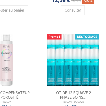
12,58 €
-20%
15,73 €
uter au panier
Consulter
Promo !
DESTOCKAGE
 COMPENSATEUR
LOT DE 12 EQUAVE 2
 POROSITÉ
PHASE SOINS...
REVLON
REVLON - EQUAVE