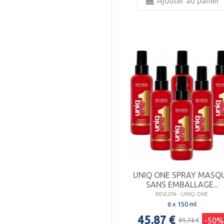
Ajouter au panier
UNIQ ONE SPRAY MASQ
SANS EMBALLAGE...
REVLON - UNIQ ONE
6 x 150 ml
45,87 €
-50%
91,74 €