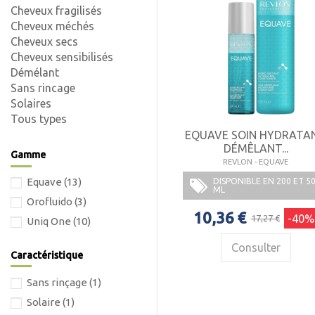
Cheveux fragilisés
Cheveux méchés
Cheveux secs
Cheveux sensibilisés
Démélant
Sans rincage
Solaires
Tous types
EQUAVE SOIN HYDRATA
DÉMÊLANT...
Gamme
REVLON - EQUAVE
Equave
(13)
DISPONIBLE EN 200 ET 5
ML
Orofluido
(3)
10,36 €
-40%
17,27 €
Uniq One
(10)
Consulter
Caractéristique
Sans rinçage
(1)
Solaire
(1)