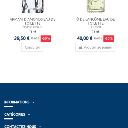
ARMANI DIAMONDS EAU DE
Ô DE LANCÔME EAU DE
TOILETTE
TOILETTE
GIORGIO ARMANI
LANCÔME
75 ml
75 ml
39,50 €
40,00 €
-50%
-50%
79,00 €
80,00 €
Consulter
Ajouter au panier
INFORMATIONS
CATÉGORIES
CONTACTEZ-NOUS