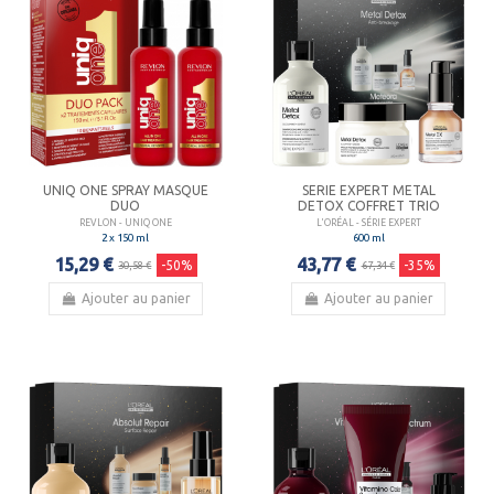
UNIQ ONE SPRAY MASQUE
SERIE EXPERT METAL
DUO
DETOX COFFRET TRIO
REVLON - UNIQ ONE
L'ORÉAL - SÉRIE EXPERT
2 x 150 ml
600 ml
15,29 €
43,77 €
-50%
-35%
30,58 €
67,34 €
Ajouter au panier
Ajouter au panier