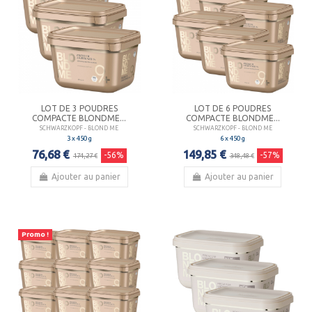
LOT DE 3 POUDRES
LOT DE 6 POUDRES
COMPACTE BLONDME...
COMPACTE BLONDME...
SCHWARZKOPF - BLOND ME
SCHWARZKOPF - BLOND ME
3 x 450 g
6 x 450 g
76,68 €
149,85 €
-56%
-57%
174,27 €
348,48 €
Ajouter au panier
Ajouter au panier
Promo !