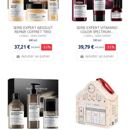
SERIE EXPERT ABSOLUT
SERIE EXPERT VITAMINO
REPAIR COFFRET TRIO
COLOR SPECTRUM...
L'ORÉAL - SÉRIE EXPERT
L'ORÉAL - SÉRIE EXPERT
640 ml
550 ml
37,21 €
39,79 €
-35%
-35%
57,24 €
61,22 €
Ajouter au panier
Ajouter au panier