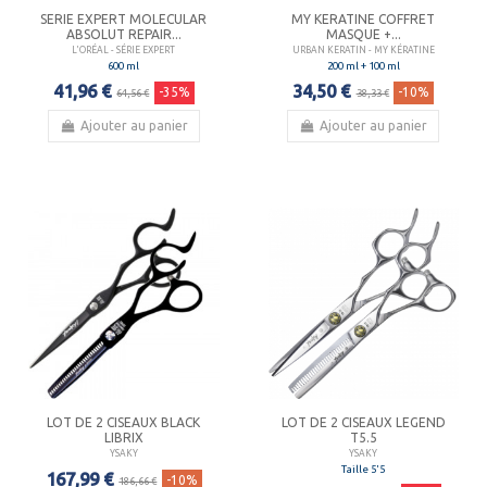
SERIE EXPERT MOLECULAR
MY KERATINE COFFRET
ABSOLUT REPAIR...
MASQUE +...
L'ORÉAL - SÉRIE EXPERT
URBAN KERATIN - MY KÉRATINE
600 ml
200 ml + 100 ml
41,96 €
34,50 €
-35%
-10%
64,56 €
38,33 €
Ajouter au panier
Ajouter au panier
LOT DE 2 CISEAUX BLACK
LOT DE 2 CISEAUX LEGEND
LIBRIX
T5.5
YSAKY
YSAKY
Taille 5'5
167,99 €
-10%
186,66 €