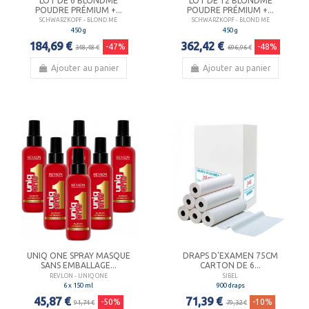
LOT DE 6 BLONDME
LOT DE 12 BLONDME
POUDRE PRÉMIUM +...
POUDRE PRÉMIUM +...
SCHWARZKOPF - BLOND ME
SCHWARZKOPF - BLOND ME
450 g
450 g
184,69 €
362,42 €
-47%
-48%
348,48 €
696,96 €
Ajouter au panier
Ajouter au panier
UNIQ ONE SPRAY MASQUE
DRAPS D'EXAMEN 75CM
SANS EMBALLAGE...
CARTON DE 6...
REVLON - UNIQ ONE
SIBEL
6 x 150 ml
900 draps
45,87 €
71,39 €
-50%
-10%
91,74 €
79,32 €