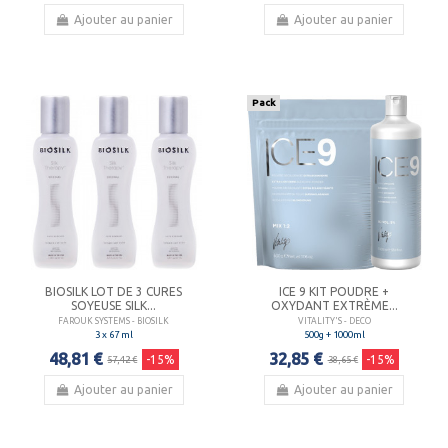
Ajouter au panier
Ajouter au panier
Pack
BIOSILK LOT DE 3 CURES
ICE 9 KIT POUDRE +
SOYEUSE SILK...
OXYDANT EXTRÈME...
FAROUK SYSTEMS - BIOSILK
VITALITY'S - DECO
3 x 67 ml
500g + 1000ml
48,81 €
32,85 €
-15%
-15%
57,42 €
38,65 €
Ajouter au panier
Ajouter au panier