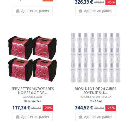
326,33 €
-45%
593,32 €
Ajouter au panier
Ajouter au panier
SERVIETTES MICROFIBRES
BIOSILK LOT DE 24 CURES
NOIRES (LOT DE...
SOYEUSE SILK...
JACQUES SEBAN
FAROUK SYSTEMS - BIOSILK
40 serviettes
24 x 67 ml
117,34 €
344,52 €
-20%
-25%
146,68 €
459,36 €
Ajouter au panier
Ajouter au panier