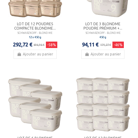
LOT DE 12 POUDRES
LOT DE 3 BLONDME
COMPACTE BLONDME...
POUDRE PRÉMIUM +...
SCHWARZKOPF - BLOND ME
SCHWARZKOPF - BLOND ME
12 x 450 g
450 g
292,72 €
94,11 €
-58%
-46%
696,96 €
174,27 €
Ajouter au panier
Ajouter au panier