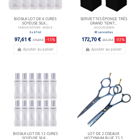
BIOSILK LOT DE 6 CURES
SERVIETTES ÉPONGE TRÈS
SOYEUSE SILK...
GRAND TEINT...
FAROUK SYSTEMS - BIOSILK
JACQUES SEBAN
6 x 67 ml
48 serviettes
97,61 €
172,70 €
-15%
-33%
114,84 €
257,76 €
Ajouter au panier
Ajouter au panier
BIOSILK LOT DE 12 CURES
LOT DE 2 CISEAUX
SOYEUSE SILK...
HOTYNIUM BLUE T5.5