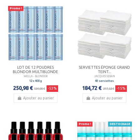
Promo !
LOT DE 12 POUDRES
SERVIETTES ÉPONGE GRAND
BLONDOR MULTIBLONDE
TEINT...
WELLA - BLONDOR
JACQUES SEBAN
12 x 400 g
48 serviettes
250,98 €
184,72 €
-53%
-15%
534,00 €
217,32 €
Ajouter au panier
Ajouter au panier
Promo !
DESTOCKAGE