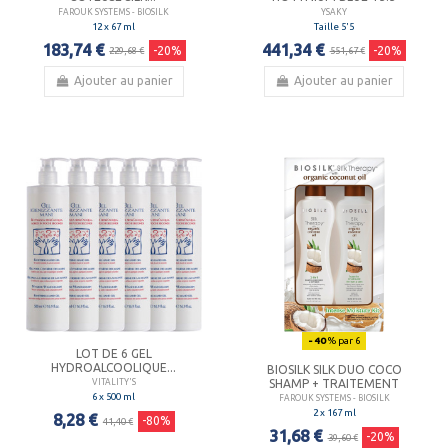
FAROUK SYSTEMS - BIOSILK
YSAKY
12 x 67 ml
Taille 5'5
183,74 €
441,34 €
-20%
-20%
229,68 €
551,67 €
Ajouter au panier
Ajouter au panier
- 40
% par 6
LOT DE 6 GEL
HYDROALCOOLIQUE...
BIOSILK SILK DUO COCO
SHAMP + TRAITEMENT
VITALITY'S
6 x 500 ml
FAROUK SYSTEMS - BIOSILK
2 x 167 ml
8,28 €
-80%
41,40 €
31,68 €
-20%
39,60 €