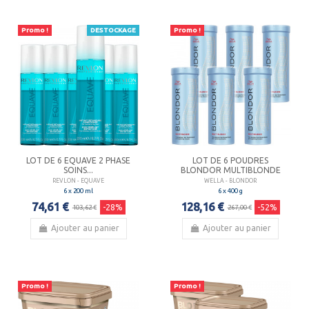
Promo !
DESTOCKAGE
Promo !
LOT DE 6 EQUAVE 2 PHASE
LOT DE 6 POUDRES
SOINS...
BLONDOR MULTIBLONDE
REVLON - EQUAVE
WELLA - BLONDOR
6 x 200 ml
6 x 400 g
74,61 €
128,16 €
-28%
-52%
103,62 €
267,00 €
Ajouter au panier
Ajouter au panier
Promo !
Promo !