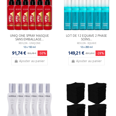
UNIQ ONE SPRAY MASQUE
LOT DE 12 EQUAVE 2 PHASE
SANS EMBALLAGE...
SOINS...
REVLON - UNIQ ONE
REVLON - EQUAVE
12 x 150 ml
12 x 200 ml
91,74 €
149,21 €
-50%
-28%
183,48 €
207,24 €
Ajouter au panier
Ajouter au panier