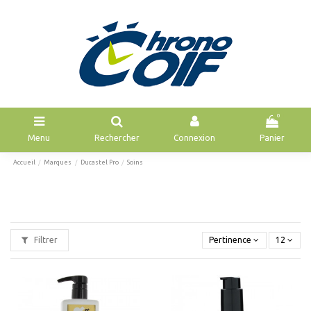
0
Menu
Rechercher
Connexion
Panier
Accueil
Marques
Ducastel Pro
Soins
Filtrer
Pertinence
12