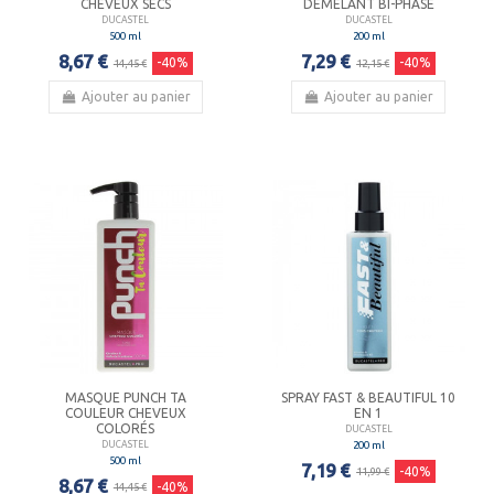
CHEVEUX SECS
DÉMÉLANT BI-PHASE
DUCASTEL
DUCASTEL
500 ml
200 ml
8,67 €
7,29 €
-40%
-40%
14,45 €
12,15 €
Ajouter au panier
Ajouter au panier
MASQUE PUNCH TA
SPRAY FAST & BEAUTIFUL 10
COULEUR CHEVEUX
EN 1
COLORÉS
DUCASTEL
200 ml
DUCASTEL
500 ml
7,19 €
-40%
11,99 €
8,67 €
-40%
14,45 €