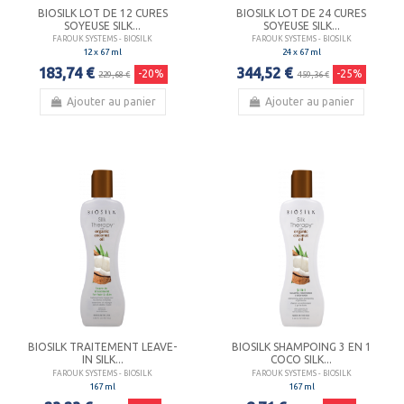
BIOSILK LOT DE 12 CURES
BIOSILK LOT DE 24 CURES
SOYEUSE SILK...
SOYEUSE SILK...
FAROUK SYSTEMS - BIOSILK
FAROUK SYSTEMS - BIOSILK
12 x 67 ml
24 x 67 ml
183,74 €
344,52 €
-20%
-25%
229,68 €
459,36 €
Ajouter au panier
Ajouter au panier
BIOSILK TRAITEMENT LEAVE-
BIOSILK SHAMPOING 3 EN 1
IN SILK...
COCO SILK...
FAROUK SYSTEMS - BIOSILK
FAROUK SYSTEMS - BIOSILK
167 ml
167 ml