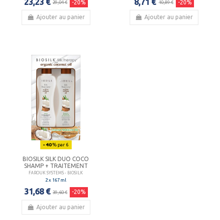
23,23 €
8,71 €
-20%
-20%
29,04 €
10,89 €
Ajouter au panier
Ajouter au panier
- 40
% par 6
BIOSILK SILK DUO COCO
SHAMP + TRAITEMENT
FAROUK SYSTEMS - BIOSILK
2 x 167 ml
31,68 €
-20%
39,60 €
Ajouter au panier