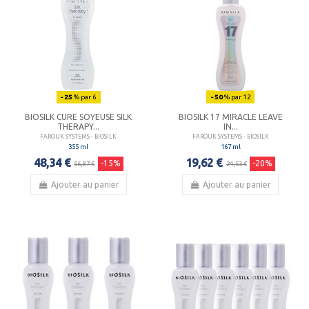
- 25
% par 6
- 50
% par 12
BIOSILK CURE SOYEUSE SILK
BIOSILK 17 MIRACLE LEAVE
THERAPY...
IN...
FAROUK SYSTEMS - BIOSILK
FAROUK SYSTEMS - BIOSILK
355 ml
167 ml
48,34 €
19,62 €
-15%
-20%
56,87 €
24,53 €
Ajouter au panier
Ajouter au panier