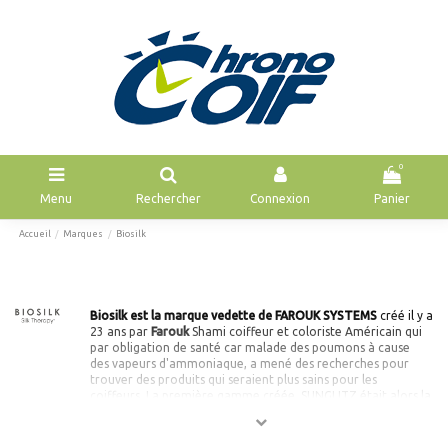
0
Menu
Rechercher
Connexion
Panier
Accueil
Marques
Biosilk
Biosilk est la marque vedette de FAROUK SYSTEMS
créé il y a
23 ans par
Farouk
Shami coiffeur et coloriste Américain qui
par obligation de santé car malade des poumons à cause
des vapeurs d'ammoniaque, a mené des recherches pour
trouver des produits qui seraient plus sains pour les
coiffeurs. La première gamme créée, SUNGLITZ était alors la
première gamme d'éclaircissement au monde n'utilisant pas
d'ammoniaque.