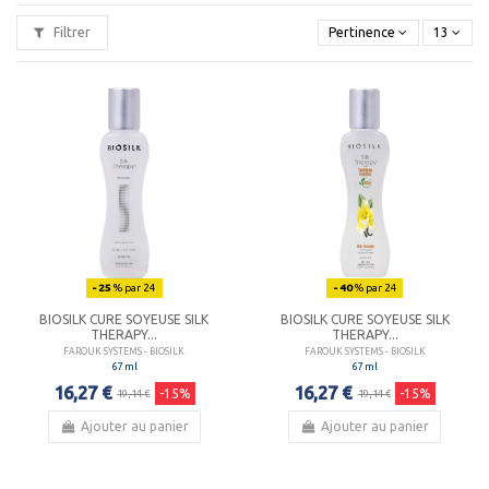
L’innovation est devenue un moteur pour
FAROUK
SYSTEMS
qui, après l’éclaircissement, la coloration, la
Filtrer
Pertinence
13
permanente, le lissage permanent sans ammoniaque, a
inventé la plaque à lisser en céramique en s’alliant aux
chercheurs de la NASA.
Il en va de même pour les séchoirs céramique, ionic,
nanotechnologie, argent qui sont issus d’une collaboration
entre coiffeurs, chercheurs
FAROUK SYSTEMS
et chercheurs
de la NASA.
La technologie sans ammoniaque de
FAROUK SYSTEMS
évite
les mauvaises odeurs pour la clientèle et les allergies pour les
coiffeurs et évite les yeux qui piquent et la peau qui
démange.
La ligne de produits
cure soyeuse
biosilk silk therapy est une
gamme de produits à base de proteine de soie.
- 25
% par 24
- 40
% par 24
BIOSILK CURE SOYEUSE SILK
BIOSILK CURE SOYEUSE SILK
THERAPY...
THERAPY...
FAROUK SYSTEMS - BIOSILK
FAROUK SYSTEMS - BIOSILK
67 ml
67 ml
16,27 €
16,27 €
-15%
-15%
19,14 €
19,14 €
Ajouter au panier
Ajouter au panier