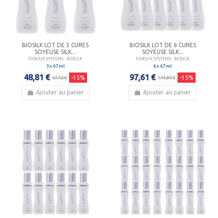
BIOSILK LOT DE 3 CURES
BIOSILK LOT DE 6 CURES
SOYEUSE SILK...
SOYEUSE SILK...
FAROUK SYSTEMS - BIOSILK
FAROUK SYSTEMS - BIOSILK
3 x 67 ml
6 x 67 ml
48,81 €
97,61 €
-15%
-15%
57,42 €
114,84 €
Ajouter au panier
Ajouter au panier