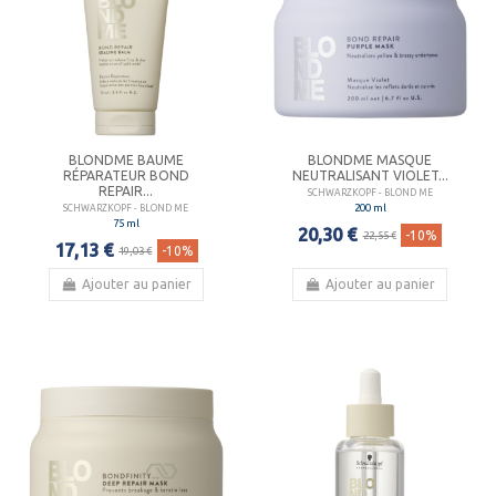
BLONDME BAUME
BLONDME MASQUE
RÉPARATEUR BOND
NEUTRALISANT VIOLET...
REPAIR...
SCHWARZKOPF - BLOND ME
200 ml
SCHWARZKOPF - BLOND ME
75 ml
20,30 €
-10%
22,55 €
17,13 €
-10%
19,03 €
Ajouter au panier
Ajouter au panier