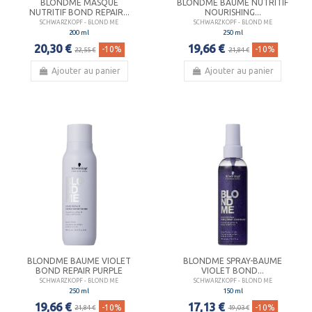
BLONDME MASQUE
BLONDME BAUME NUTRITIF
NUTRITIF BOND REPAIR...
NOURISHING...
SCHWARZKOPF - BLOND ME
SCHWARZKOPF - BLOND ME
200 ml
250 ml
20,30 €
19,66 €
-10%
-10%
22,55 €
21,84 €
Ajouter au panier
Ajouter au panier
BLONDME BAUME VIOLET
BLONDME SPRAY-BAUME
BOND REPAIR PURPLE
VIOLET BOND...
SCHWARZKOPF - BLOND ME
SCHWARZKOPF - BLOND ME
250 ml
150 ml
19,66 €
17,13 €
-10%
-10%
21,84 €
19,03 €