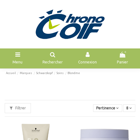
0
Menu
Rechercher
Connexion
Panier
Accueil
Marques
Schwarzkopf
Soins
Blondme
Filtrer
Pertinence
8