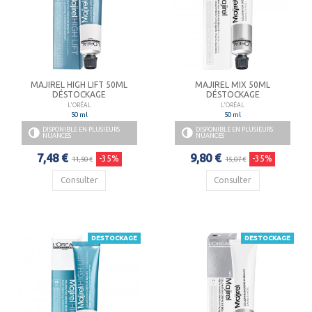
MAJIREL HIGH LIFT 50ML
MAJIREL MIX 50ML
DÉSTOCKAGE
DÉSTOCKAGE
L'ORÉAL
L'ORÉAL
50 ml
50 ml
DISPONIBLE EN PLUSIEURS
DISPONIBLE EN PLUSIEURS
NUANCES
NUANCES
7,48 €
9,80 €
-35%
-35%
11,50 €
15,07 €
Consulter
Consulter
DESTOCKAGE
DESTOCKAGE