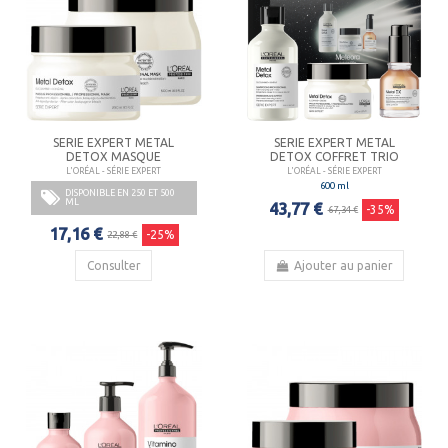
SERIE EXPERT METAL
SERIE EXPERT METAL
DETOX MASQUE
DETOX COFFRET TRIO
L'ORÉAL - SÉRIE EXPERT
L'ORÉAL - SÉRIE EXPERT
600 ml
DISPONIBLE EN 250 ET 500
ML
43,77 €
-35%
67,34 €
17,16 €
-25%
22,88 €
Consulter
Ajouter au panier