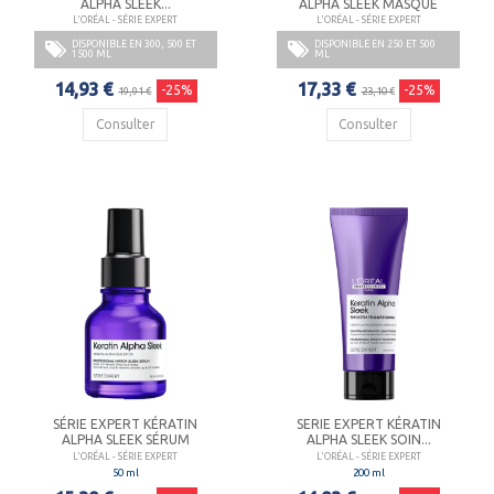
ALPHA SLEEK...
ALPHA SLEEK MASQUE
L'ORÉAL - SÉRIE EXPERT
L'ORÉAL - SÉRIE EXPERT
DISPONIBLE EN 300, 500 ET
DISPONIBLE EN 250 ET 500
1500 ML
ML
14,93 €
17,33 €
-25%
-25%
19,91 €
23,10 €
Consulter
Consulter
SÉRIE EXPERT KÉRATIN
SERIE EXPERT KÉRATIN
ALPHA SLEEK SÉRUM
ALPHA SLEEK SOIN...
L'ORÉAL - SÉRIE EXPERT
L'ORÉAL - SÉRIE EXPERT
50 ml
200 ml