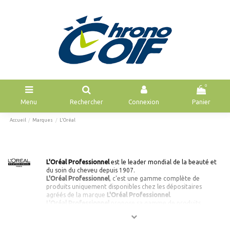
0
Menu
Rechercher
Connexion
Panier
Accueil
Marques
L'Oréal
L'Oréal Professionnel
est le leader mondial de la beauté et
du soin du cheveu depuis 1907.
L'Oréal Professionnel
, c'est une gamme complète de
produits uniquement disponibles chez les dépositaires
agréés de la marque
L'Oréal Professionnel
.
L'Oréal Professionnel
propose sa gamme de produits
professionnels pour le soin et le respect de votre chevelure.
L'Oréal Professionnel
c’est une gamme de produits de
qualité sous la marque de l'excellence,
L’Oréal