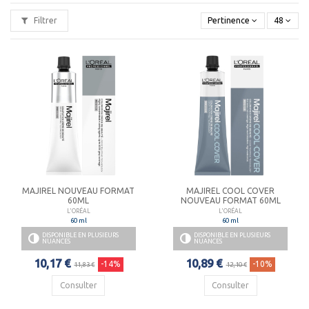
Professionnel
.
Filtrer
Pertinence
48
MAJIREL NOUVEAU FORMAT
MAJIREL COOL COVER
60ML
NOUVEAU FORMAT 60ML
L'ORÉAL
L'ORÉAL
60 ml
60 ml
DISPONIBLE EN PLUSIEURS
DISPONIBLE EN PLUSIEURS
NUANCES
NUANCES
10,17 €
10,89 €
-14%
-10%
11,83 €
12,10 €
Consulter
Consulter