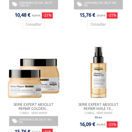
DISPONIBLE EN 300, 500 ET
DISPONIBLE EN 250 ET 500
1500 ML
ML
10,48 €
15,76 €
-25%
-25%
13,97 €
21,01 €
Consulter
Consulter
SERIE EXPERT ABSOLUT
SERIE EXPERT ABSOLUT
REPAIR GOLDEN...
REPAIR HUILE 10...
L'ORÉAL - SÉRIE EXPERT
L'ORÉAL - SÉRIE EXPERT
90 ml
DISPONIBLE EN 250 ET 500
ML
16,09 €
-25%
21,45 €
15,76 €
-25%
21,01 €