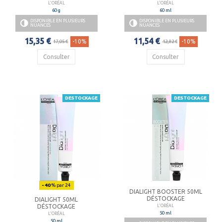
L'ORÉAL
L'ORÉAL
60 g
60 ml
DISPONIBLE EN PLUSIEURS
DISPONIBLE EN PLUSIEURS
NUANCES
NUANCES
15,35 €
11,54 €
-10%
-10%
17,05 €
12,82 €
Consulter
Consulter
DESTOCKAGE
DESTOCKAGE
- 40
% par 24
DIALIGHT BOOSTER 50ML
DÉSTOCKAGE
DIALIGHT 50ML
DÉSTOCKAGE
L'ORÉAL
50 ml
L'ORÉAL
50 ml