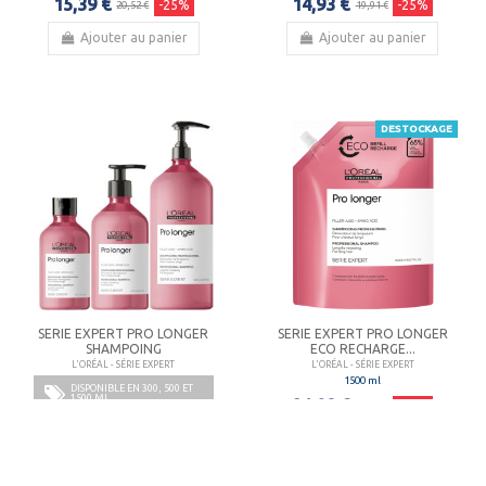
15,39 €
14,93 €
-25%
-25%
20,52 €
19,91 €
Ajouter au panier
Ajouter au panier
DESTOCKAGE
SERIE EXPERT PRO LONGER
SERIE EXPERT PRO LONGER
SHAMPOING
ECO RECHARGE...
L'ORÉAL - SÉRIE EXPERT
L'ORÉAL - SÉRIE EXPERT
1500 ml
DISPONIBLE EN 300, 500 ET
1500 ML
21,08 €
-33%
31,46 €
10,48 €
-25%
13,97 €
Consulter
Consulter