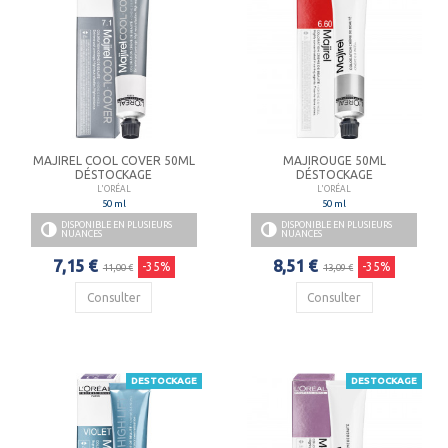
MAJIREL COOL COVER 50ML
MAJIROUGE 50ML
DÉSTOCKAGE
DÉSTOCKAGE
L'ORÉAL
L'ORÉAL
50 ml
50 ml
DISPONIBLE EN PLUSIEURS
DISPONIBLE EN PLUSIEURS
NUANCES
NUANCES
7,15 €
8,51 €
-35%
-35%
11,00 €
13,09 €
Consulter
Consulter
DESTOCKAGE
DESTOCKAGE