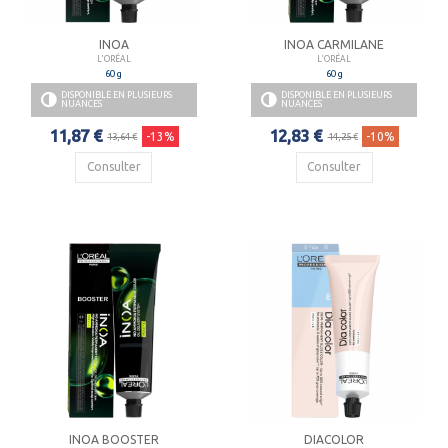
INOA
INOA CARMILANE
L'ORÉAL
L'ORÉAL
60 g
60 g
DISPONIBLE EN PLUSIEURS
DISPONIBLE EN PLUSIEURS
NUANCES
NUANCES
11,87 €
12,83 €
-13%
-10%
13,64 €
14,25 €
Consulter
Consulter
INOA BOOSTER
DIACOLOR