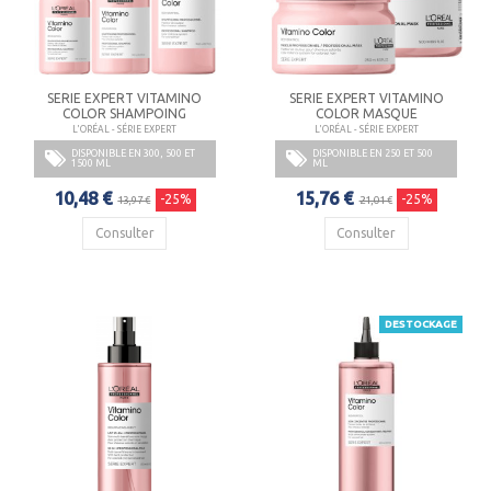
SERIE EXPERT VITAMINO
SERIE EXPERT VITAMINO
COLOR SHAMPOING
COLOR MASQUE
L'ORÉAL - SÉRIE EXPERT
L'ORÉAL - SÉRIE EXPERT
DISPONIBLE EN 300, 500 ET
DISPONIBLE EN 250 ET 500
1500 ML
ML
10,48 €
15,76 €
-25%
-25%
13,97 €
21,01 €
Consulter
Consulter
DESTOCKAGE