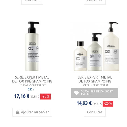
SERIE EXPERT METAL
SERIE EXPERT METAL
DETOX PRÉ-SHAMPOING
DETOX SHAMPOING
L'ORÉAL - SÉRIE EXPERT
L'ORÉAL - SÉRIE EXPERT
250 ml
DISPONIBLE EN 300, 500 ET
1500 ML
17,16 €
-25%
22,88 €
14,93 €
-25%
19,91 €
Ajouter au panier
Consulter