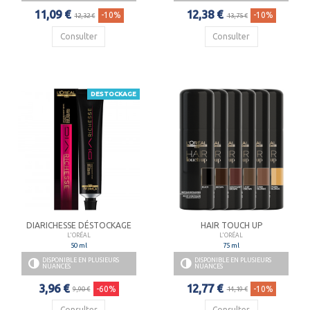
11,09 €
12,38 €
-10%
-10%
12,32 €
13,75 €
Consulter
Consulter
DESTOCKAGE
DIARICHESSE DÉSTOCKAGE
HAIR TOUCH UP
L'ORÉAL
L'ORÉAL
50 ml
75 ml
DISPONIBLE EN PLUSIEURS
DISPONIBLE EN PLUSIEURS
NUANCES
NUANCES
3,96 €
12,77 €
-60%
-10%
9,90 €
14,19 €
Consulter
Consulter