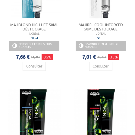
MAJIBLOND HIGH LIFT 50ML
MAJIREL COOL INFORCED
DÉSTOCKAGE
50ML DÉSTOCKAGE
L'ORÉAL
L'ORÉAL
50 ml
50 ml
DISPONIBLE EN PLUSIEURS
DISPONIBLE EN PLUSIEURS
NUANCES
NUANCES
7,66 €
7,01 €
-35%
-35%
11,78 €
10,78 €
Consulter
Consulter