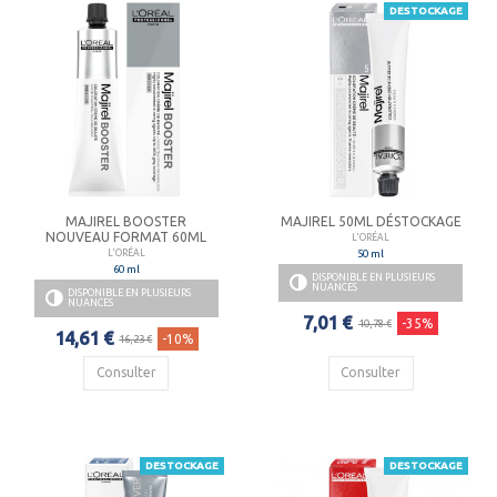
DESTOCKAGE
MAJIREL BOOSTER
MAJIREL 50ML DÉSTOCKAGE
NOUVEAU FORMAT 60ML
L'ORÉAL
50 ml
L'ORÉAL
60 ml
DISPONIBLE EN PLUSIEURS
NUANCES
DISPONIBLE EN PLUSIEURS
NUANCES
7,01 €
-35%
10,78 €
14,61 €
-10%
16,23 €
Consulter
Consulter
DESTOCKAGE
DESTOCKAGE