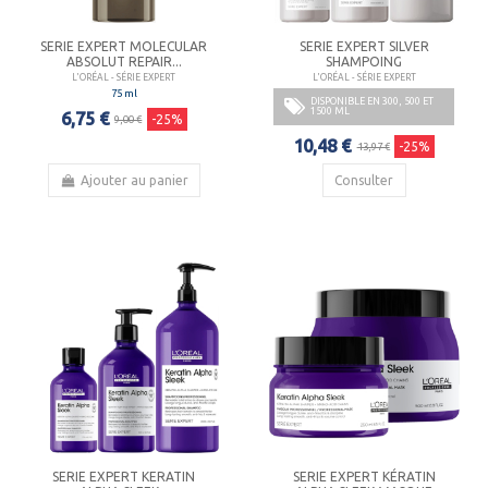
SERIE EXPERT MOLECULAR
SERIE EXPERT SILVER
ABSOLUT REPAIR...
SHAMPOING
L'ORÉAL - SÉRIE EXPERT
L'ORÉAL - SÉRIE EXPERT
75 ml
DISPONIBLE EN 300, 500 ET
1500 ML
6,75 €
-25%
9,00 €
10,48 €
-25%
13,97 €
Ajouter au panier
Consulter
SERIE EXPERT KERATIN
SERIE EXPERT KÉRATIN