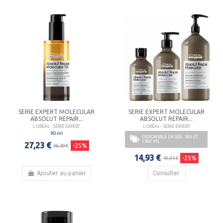
SERIE EXPERT MOLECULAR
SERIE EXPERT MOLECULAR
ABSOLUT REPAIR...
ABSOLUT REPAIR...
L'ORÉAL - SÉRIE EXPERT
L'ORÉAL - SÉRIE EXPERT
90 ml
DISPONIBLE EN 300, 500 ET
1500 ML
27,23 €
-25%
36,30 €
14,93 €
-25%
19,91 €
Ajouter au panier
Consulter