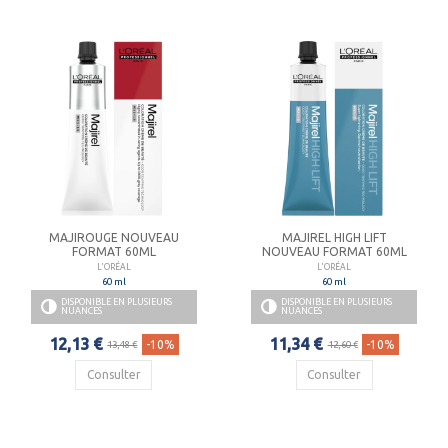
MAJIROUGE NOUVEAU
MAJIREL HIGH LIFT
FORMAT 60ML
NOUVEAU FORMAT 60ML
L'ORÉAL
L'ORÉAL
60 ml
60 ml
DISPONIBLE EN PLUSIEURS
DISPONIBLE EN PLUSIEURS
NUANCES
NUANCES
12,13 €
11,34 €
-10%
-10%
13,48 €
12,60 €
Consulter
Consulter