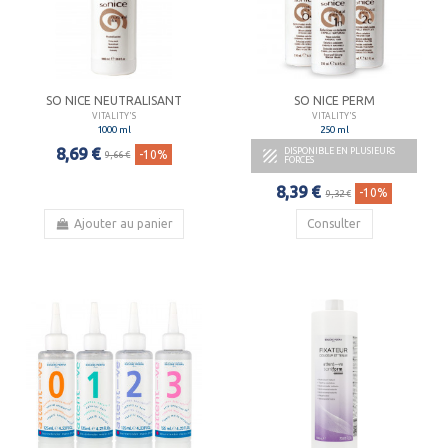
SO NICE NEUTRALISANT
SO NICE PERM
VITALITY'S
VITALITY'S
1000 ml
250 ml
8,69 €
DISPONIBLE EN PLUSIEURS

-10%
9,66 €
FORCES
8,39 €
-10%
9,32 €
Ajouter au panier
Consulter