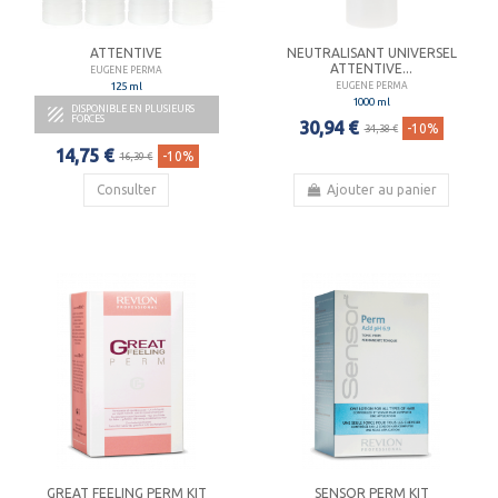
ATTENTIVE
NEUTRALISANT UNIVERSEL
ATTENTIVE...
EUGENE PERMA
125 ml
EUGENE PERMA
1000 ml
DISPONIBLE EN PLUSIEURS

FORCES
30,94 €
-10%
34,38 €
14,75 €
-10%
16,39 €
Consulter
Ajouter au panier
GREAT FEELING PERM KIT
SENSOR PERM KIT