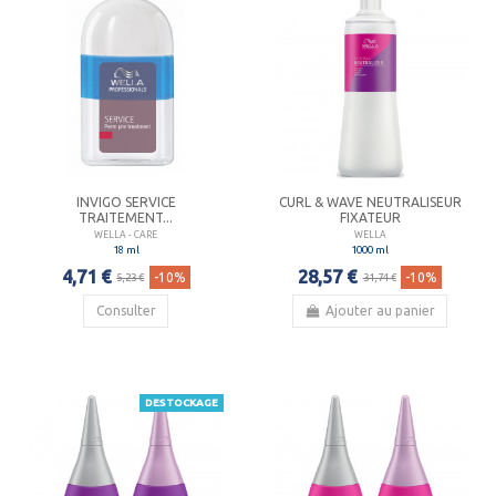
INVIGO SERVICE
CURL & WAVE NEUTRALISEUR
TRAITEMENT...
FIXATEUR
WELLA - CARE
WELLA
18 ml
1000 ml
4,71 €
28,57 €
-10%
-10%
5,23 €
31,74 €
Consulter
Ajouter au panier
DESTOCKAGE