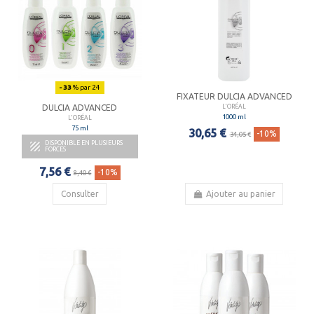
- 33
% par 24
FIXATEUR DULCIA ADVANCED
DULCIA ADVANCED
L'ORÉAL
1000 ml
L'ORÉAL
75 ml
30,65 €
-10%
34,05 €
DISPONIBLE EN PLUSIEURS

FORCES
7,56 €
-10%
8,40 €
Consulter
Ajouter au panier