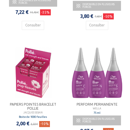
DISPONIBLE EN PLUSIEURS

FORCES
DISPONIBLE EN PLUSIEURS

FORCES
7,22 €
-35%
11,10 €
3,80 €
-50%
7,60 €
Consulter
Consulter
PAPIERS POINTES BRACELET
PERFORM PERMANENTE
POLLIE
WELLA
75 ml
JACQUES SEBAN
Boite de 1000 feuilles
DISPONIBLE EN PLUSIEURS

FORCES
2,00 €
-10%
2,22 €