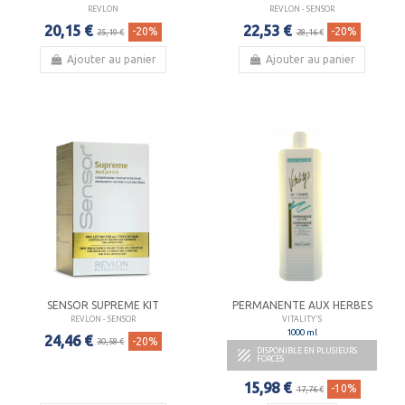
REVLON
REVLON - SENSOR
20,15 €
22,53 €
-20%
-20%
25,19 €
28,16 €
Ajouter au panier
Ajouter au panier
SENSOR SUPREME KIT
PERMANENTE AUX HERBES
REVLON - SENSOR
VITALITY'S
1000 ml
24,46 €
-20%
30,58 €
DISPONIBLE EN PLUSIEURS

FORCES
15,98 €
-10%
17,76 €