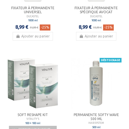
FIXATEUR À PERMANENTE
FIXATEUR À PERMANENTE
UNIVERSEL
SPÉCIFIQUE AVOCAT
DUCASTEL
DUCASTEL
1000 ml
1000 ml
8,99 €
8,99 €
-25%
-25%
11,99 €
11,99 €
Ajouter au panier
Ajouter au panier
DÉSTOCKAGE
SOFT RESHAPE KIT
PERMANENTE SOFTY WAVE
500 ML
VITALITY'S
100 + 100 ml
HAIR SYSTEM
500 ml