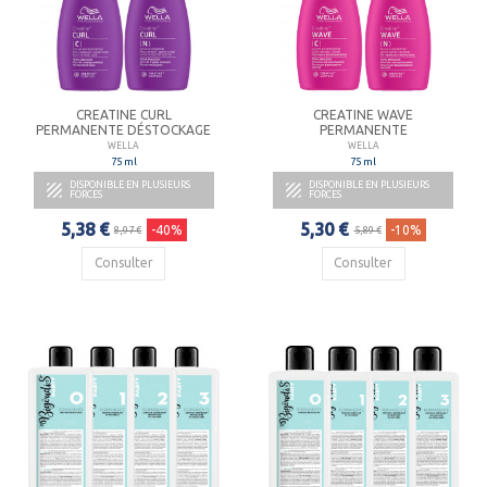
CREATINE CURL
CREATINE WAVE
PERMANENTE DÉSTOCKAGE
PERMANENTE
WELLA
WELLA
75 ml
75 ml
DISPONIBLE EN PLUSIEURS
DISPONIBLE EN PLUSIEURS


FORCES
FORCES
5,38 €
5,30 €
-40%
-10%
8,97 €
5,89 €
Consulter
Consulter