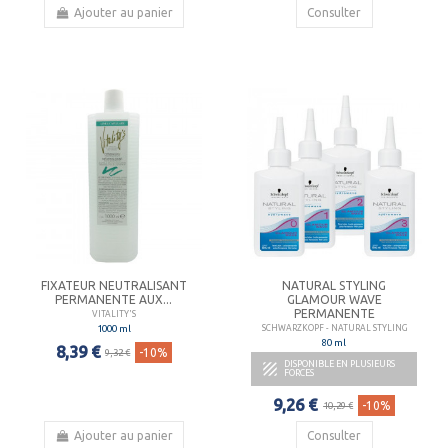
Ajouter au panier
Consulter
FIXATEUR NEUTRALISANT
NATURAL STYLING
PERMANENTE AUX...
GLAMOUR WAVE
PERMANENTE
VITALITY'S
1000 ml
SCHWARZKOPF - NATURAL STYLING
80 ml
8,39 €
-10%
9,32 €
DISPONIBLE EN PLUSIEURS

FORCES
9,26 €
-10%
10,29 €
Ajouter au panier
Consulter