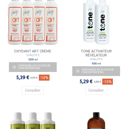
OXYDANT ART CRÈME
TONE ACTIVATEUR
RÉVÉLATEUR
VITALITY'S
1000 ml
VITALITY'S
1000 ml
DISPONIBLE EN PLUSIEURS

CONCENTRATIONS
DISPONIBLE EN PLUSIEURS

CONCENTRATIONS
5,39 €
-10%
5,99 €
5,29 €
-10%
5,88 €
Consulter
Consulter