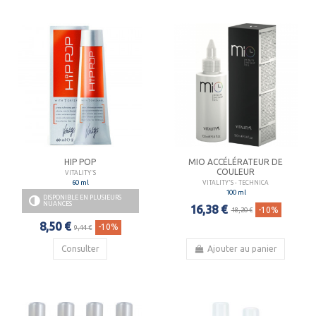
HIP POP
MIO ACCÉLÉRATEUR DE
COULEUR
VITALITY'S
60 ml
VITALITY'S - TECHNICA
100 ml
DISPONIBLE EN PLUSIEURS
NUANCES
16,38 €
-10%
18,20 €
8,50 €
-10%
9,44 €
Consulter
Ajouter au panier