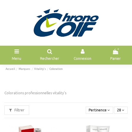
0
Menu
Rechercher
Connexion
Panier
Accueil
Marques
Vitality's
Coloration
Colorations professionnelles vitality's
Filtrer
Pertinence
28