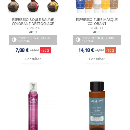
ESPRESSO BOULE BAUME
ESPRESSO TUBE MASQUE
COLORANT DÉSTOCKAGE
COLORANT
VITALITY'S
VITALITY'S
200 ml
200 ml
DISPONIBLE EN PLUSIEURS
DISPONIBLE EN PLUSIEURS
NUANCES
NUANCES
7,88 €
14,18 €
-50%
-10%
15,76 €
15,76 €
Consulter
Consulter