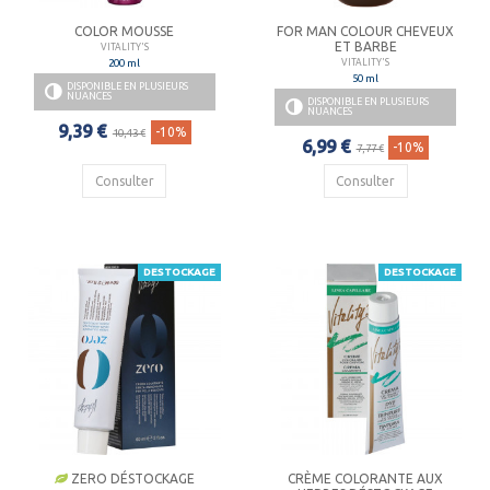
COLOR MOUSSE
FOR MAN COLOUR CHEVEUX
ET BARBE
VITALITY'S
200 ml
VITALITY'S
50 ml
DISPONIBLE EN PLUSIEURS
NUANCES
DISPONIBLE EN PLUSIEURS
NUANCES
9,39 €
-10%
10,43 €
6,99 €
-10%
7,77 €
Consulter
Consulter
DESTOCKAGE
DESTOCKAGE
ZERO DÉSTOCKAGE
CRÈME COLORANTE AUX