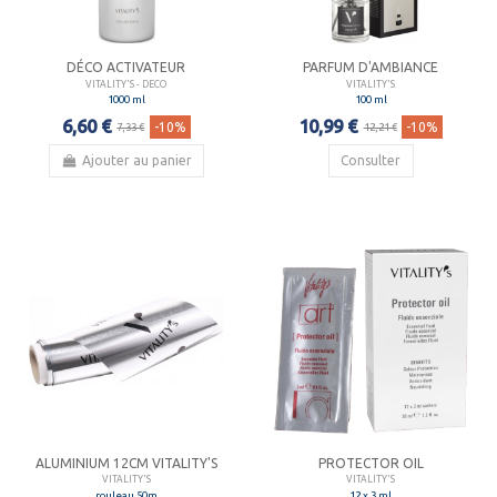
DÉCO ACTIVATEUR
PARFUM D'AMBIANCE
VITALITY'S - DECO
VITALITY'S
1000 ml
100 ml
6,60 €
10,99 €
-10%
-10%
7,33 €
12,21 €
Ajouter au panier
Consulter
ALUMINIUM 12CM VITALITY'S
PROTECTOR OIL
VITALITY'S
VITALITY'S
rouleau 50m
12 x 3 ml