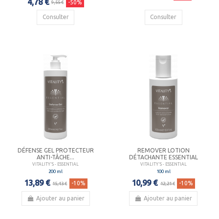
4,78 €
-50%
9,55 €
Consulter
Consulter
DÉFENSE GEL PROTECTEUR
REMOVER LOTION
ANTI-TÂCHE...
DÉTACHANTE ESSENTIAL
VITALITY'S - ESSENTIAL
VITALITY'S - ESSENTIAL
200 ml
100 ml
13,89 €
10,99 €
-10%
-10%
15,43 €
12,21 €
Ajouter au panier
Ajouter au panier