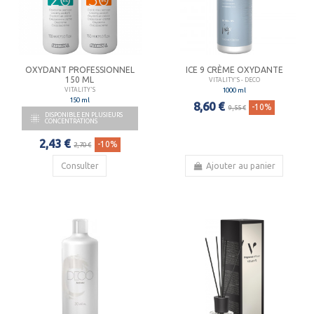
OXYDANT PROFESSIONNEL
ICE 9 CRÈME OXYDANTE
150 ML
VITALITY'S - DECO
1000 ml
VITALITY'S
150 ml
8,60 €
-10%
9,55 €
DISPONIBLE EN PLUSIEURS

CONCENTRATIONS
2,43 €
-10%
2,70 €
Consulter
Ajouter au panier