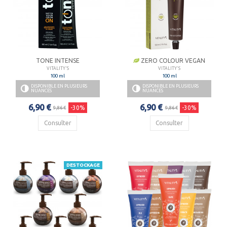
TONE INTENSE
ZERO COLOUR VEGAN
VITALITY'S
VITALITY'S
100 ml
100 ml
DISPONIBLE EN PLUSIEURS
DISPONIBLE EN PLUSIEURS
NUANCES
NUANCES
6,90 €
6,90 €
-30%
-30%
9,86 €
9,86 €
Consulter
Consulter
DESTOCKAGE