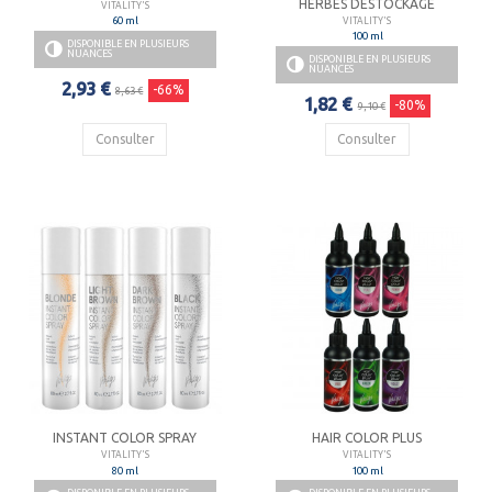
HERBES DÉSTOCKAGE
VITALITY'S
60 ml
VITALITY'S
100 ml
DISPONIBLE EN PLUSIEURS
NUANCES
DISPONIBLE EN PLUSIEURS
NUANCES
2,93 €
-66%
8,63 €
1,82 €
-80%
9,10 €
Consulter
Consulter
INSTANT COLOR SPRAY
HAIR COLOR PLUS
VITALITY'S
VITALITY'S
80 ml
100 ml