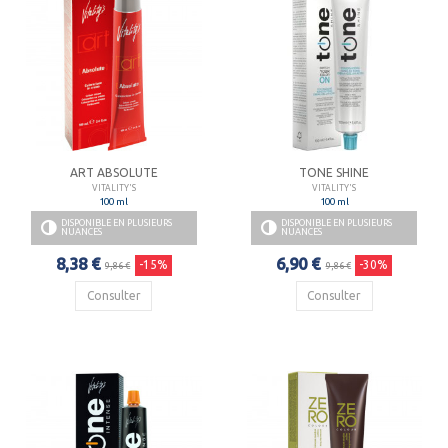
ART ABSOLUTE
TONE SHINE
VITALITY'S
VITALITY'S
100 ml
100 ml
DISPONIBLE EN PLUSIEURS
DISPONIBLE EN PLUSIEURS
NUANCES
NUANCES
8,38 €
6,90 €
-15%
-30%
9,86 €
9,86 €
Consulter
Consulter