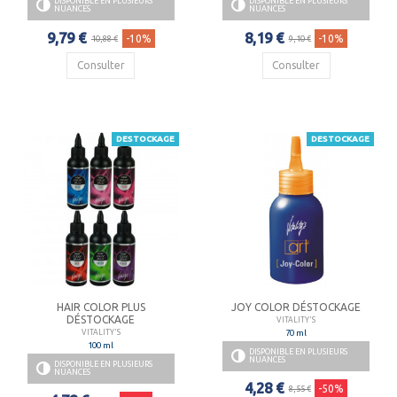
DISPONIBLE EN PLUSIEURS
DISPONIBLE EN PLUSIEURS
NUANCES
NUANCES
9,79 €
8,19 €
-10%
-10%
10,88 €
9,10 €
Consulter
Consulter
DESTOCKAGE
DESTOCKAGE
HAIR COLOR PLUS
JOY COLOR DÉSTOCKAGE
DÉSTOCKAGE
VITALITY'S
70 ml
VITALITY'S
100 ml
DISPONIBLE EN PLUSIEURS
NUANCES
DISPONIBLE EN PLUSIEURS
NUANCES
4,28 €
-50%
8,55 €