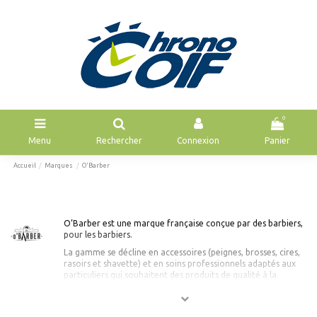
0
Menu
Rechercher
Connexion
Panier
Accueil
Marques
O'Barber
O’Barber est une marque française conçue par des barbiers,
pour les barbiers.
La gamme se décline en accessoires (
peignes, brosses, cires,
rasoirs et shavette)
et en soins professionnels adaptés aux
particuliers qui souhaitent des produits de qualité à la
maison.
O’Barber c'est la qualité Made in France avec des soins
naturels et des accessoires solides.