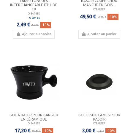
LAMES LONGUES
RASOIR COUPE-CHOU
INTERCHANGEABLE ÉTUI DE
MANCHE EN BOIS...
10
O'BARBER
O'BARBER
49,50 €
-10%
55,00 €
10 lames
2,49 €
-10%
2,77 €
Ajouter au panier
Ajouter au panier
BOL À RASER POUR BARBIER
BOL ESSUIE LAMES POUR
EN CÉRAMIQUE
RASOIR
O'BARBER
O'BARBER
17,20 €
3,00 €
-10%
-10%
19,11 €
3,33 €