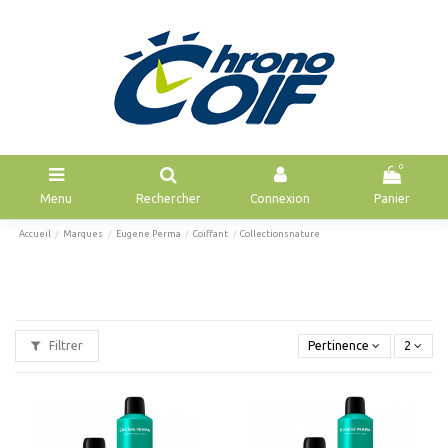
0
Menu
Rechercher
Connexion
Panier
Accueil
Marques
Eugene Perma
Coiffant
Collectionsnature
Filtrer
Pertinence
2