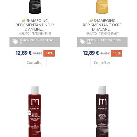
SHAMPOING
SHAMPOING
REPIGMENTANT NOIR
REPIGMENTANT OCRE
D'ANILINE...
D'HAVANE...
MULATO - REPIGMENTANT
MULATO - REPIGMENTANT
DISPONIBLE EN 200 ET 500
DISPONIBLE EN 200 ET 500
ML
ML
12,89 €
12,89 €
-10%
-10%
14,32 €
14,32 €
Consulter
Consulter