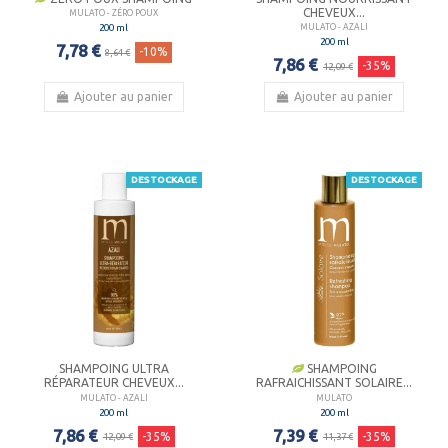
CHEVEUX...
MULATO - ZÉRO POUX
200 ml
MULATO - AZALI
200 ml
7,78 €
-10%
8,64 €
7,86 €
-35%
12,09 €
Ajouter au panier
Ajouter au panier
DESTOCKAGE
DESTOCKAGE
SHAMPOING ULTRA
SHAMPOING
RÉPARATEUR CHEVEUX...
RAFRAICHISSANT SOLAIRE...
MULATO - AZALI
MULATO
200 ml
200 ml
7,86 €
7,39 €
-35%
-35%
12,09 €
11,37 €