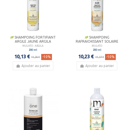
SHAMPOING FORTIFIANT
SHAMPOING
ARGILE JAUNE ARGILA
RAFRAICHISSANT SOLAIRE
MULATO - ARGILA
MULATO
200 ml
200 ml
10,13 €
10,23 €
-10%
-10%
11,26 €
11,37 €
Ajouter au panier
Ajouter au panier