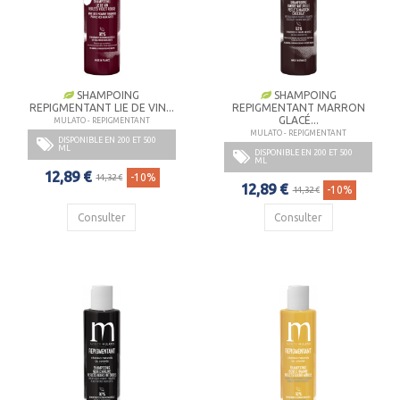
SHAMPOING
SHAMPOING
REPIGMENTANT LIE DE VIN...
REPIGMENTANT MARRON
GLACÉ...
MULATO - REPIGMENTANT
MULATO - REPIGMENTANT
DISPONIBLE EN 200 ET 500
ML
DISPONIBLE EN 200 ET 500
ML
12,89 €
-10%
14,32 €
12,89 €
-10%
14,32 €
Consulter
Consulter