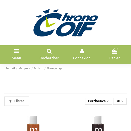
0
Menu
Rechercher
Connexion
Panier
Accueil
Marques
Mulato
Shampoings
Filtrer
Pertinence
30