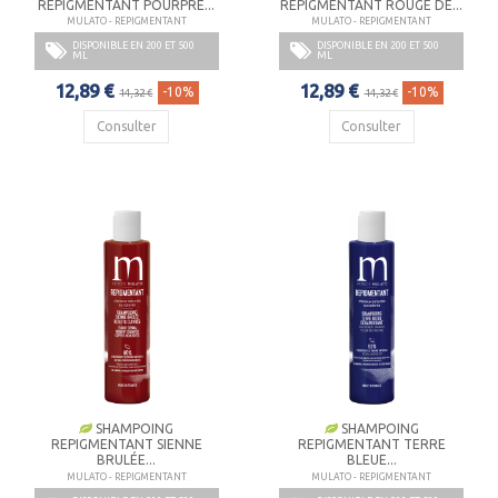
REPIGMENTANT POURPRE...
REPIGMENTANT ROUGE DE...
MULATO - REPIGMENTANT
MULATO - REPIGMENTANT
DISPONIBLE EN 200 ET 500
DISPONIBLE EN 200 ET 500
ML
ML
12,89 €
12,89 €
-10%
-10%
14,32 €
14,32 €
Consulter
Consulter
SHAMPOING
SHAMPOING
REPIGMENTANT SIENNE
REPIGMENTANT TERRE
BRULÉE...
BLEUE...
MULATO - REPIGMENTANT
MULATO - REPIGMENTANT