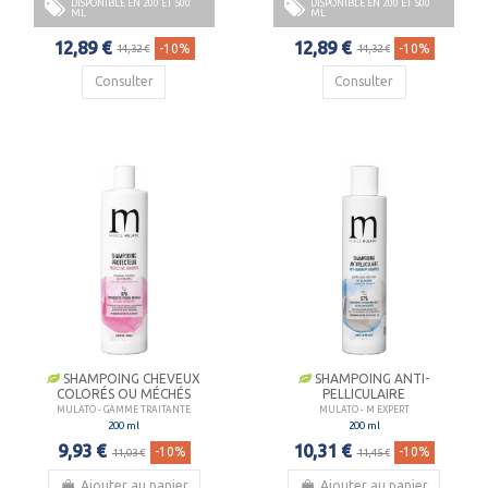
DISPONIBLE EN 200 ET 500
DISPONIBLE EN 200 ET 500
ML
ML
12,89 €
12,89 €
-10%
-10%
14,32 €
14,32 €
Consulter
Consulter
SHAMPOING CHEVEUX
SHAMPOING ANTI-
COLORÉS OU MÉCHÉS
PELLICULAIRE
MULATO - GAMME TRAITANTE
MULATO - M EXPERT
200 ml
200 ml
9,93 €
10,31 €
-10%
-10%
11,03 €
11,45 €
Ajouter au panier
Ajouter au panier