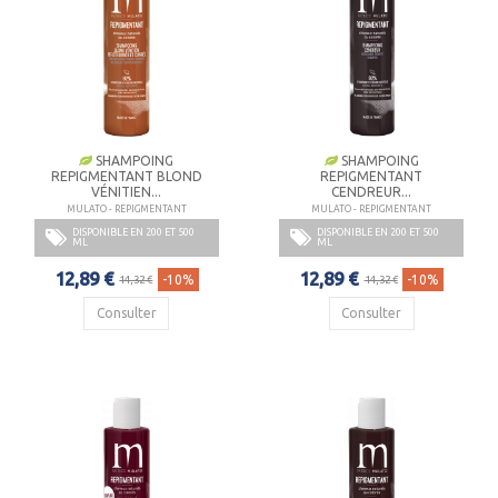
SHAMPOING
SHAMPOING
REPIGMENTANT BLOND
REPIGMENTANT
VÉNITIEN...
CENDREUR...
MULATO - REPIGMENTANT
MULATO - REPIGMENTANT
DISPONIBLE EN 200 ET 500
DISPONIBLE EN 200 ET 500
ML
ML
12,89 €
12,89 €
-10%
-10%
14,32 €
14,32 €
Consulter
Consulter