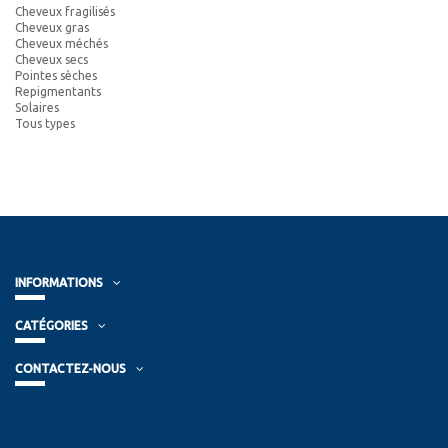
Cheveux fragilisés
Cheveux gras
Cheveux méchés
Cheveux secs
Pointes sèches
Repigmentants
Solaires
Tous types
INFORMATIONS
CATÉGORIES
CONTACTEZ-NOUS