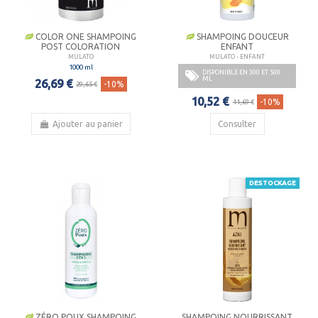
COLOR ONE SHAMPOING
SHAMPOING DOUCEUR
POST COLORATION
ENFANT
MULATO
MULATO - ENFANT
1000 ml
DISPONIBLE EN 300 ET 500
ML
26,69 €
-10%
29,65 €
10,52 €
-10%
11,69 €
Ajouter au panier
Consulter
DESTOCKAGE
ZÉRO POUX SHAMPOING
SHAMPOING NOURRISSANT