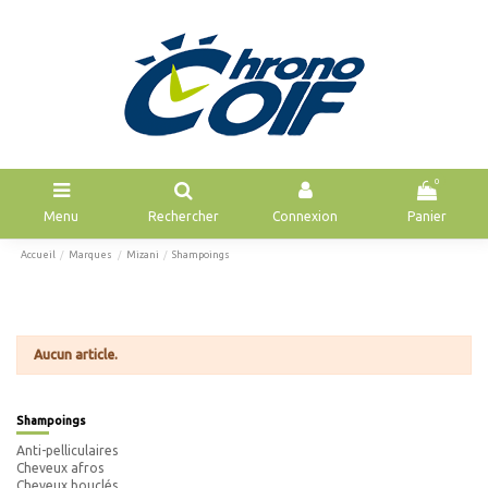
0
Menu
Rechercher
Connexion
Panier
Accueil
Marques
Mizani
Shampoings
Aucun article.
Shampoings
Anti-pelliculaires
Cheveux afros
Cheveux bouclés