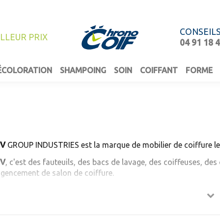
CONSEIL
ILLEUR PRIX
04 91 18 
ÉCOLORATION
SHAMPOING
SOIN
COIFFANT
FORME
GV
GROUP INDUSTRIES est la marque de mobilier de coiffure lea
V
, c'est des fauteuils, des bacs de lavage, des coiffeuses, des 
agencement de salon de coiffure.
 marque
AGV
est déclinée en 4 gammes pour les salons de coif
EXTREME LINE
qui présente le meilleur rapport qualité prix du 