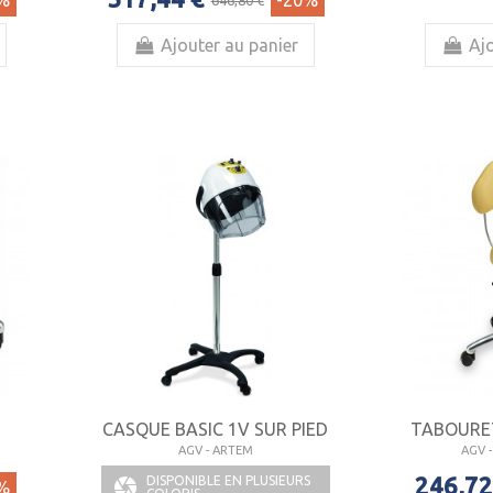
%
-20%
Ajouter au panier
Ajo
CASQUE BASIC 1V SUR PIED
TABOURET
AGV - ARTEM
AGV 
246,72
DISPONIBLE EN PLUSIEURS

%