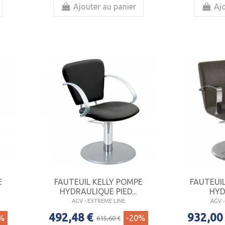
Ajouter au panier
Ajo
E
FAUTEUIL KELLY POMPE
FAUTEUI
HYDRAULIQUE PIED...
HYD
AGV - EXTREME LINE
AGV 
492,48 €
932,00
%
-20%
615,60 €