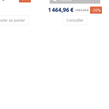
COLORIS
1 464,96 €
-20%
1 831,20 €
uter au panier
Consulter