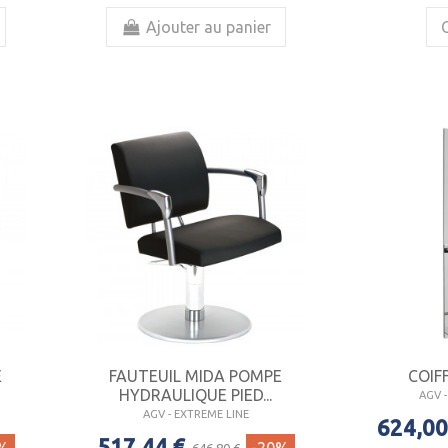
Ajouter au panier
E
FAUTEUIL MIDA POMPE
COIF
HYDRAULIQUE PIED...
AGV 
AGV - EXTREME LINE
624,00
517,44 €
646,80 €