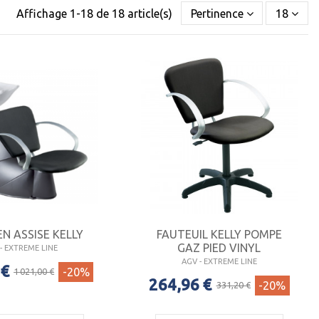
ix,
Affichage 1-18 de 18 article(s)
Pertinence
18
 et une personnalité très affirmée,
 meilleur prix.
tables de massage, des fauteuils de maquillage, des tables
e fréquence au courant galvanique.
N ASSISE KELLY
FAUTEUIL KELLY POMPE
GAZ PIED VINYL
- EXTREME LINE
AGV - EXTREME LINE
 €
-20%
1 021,00 €
264,96 €
-20%
331,20 €