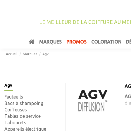
LE MEILLEUR DE LA COIFFURE AU ME
MARQUES
PROMOS
COLORATION
D
Accueil
Marques
Agv
Agv
A
AG
Fauteuils
d'
Bacs à shampoing
Coiffeuses
La
Tables de service
Tabourets
- 
Appareils électrique