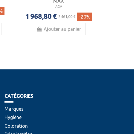
MAX
AGV
%
1 968,80 €
-20%
2 461,00 €
Ajouter au panier
CATÉGORIES
Marques
Hygiène
Coloration