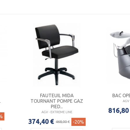
AGV DIFFUSION
pour la qualité et le design Italien au meilleur pr
GV DESIGN
le haut de gamme du design Italien avec une identité
ARTEM
qui propose casques, appareils à vapeur et climazons au
ur les salons d'esthétique, la gamme
GV BEAUTY
propose des 
ucure, et tous les appareils électriques d'esthétique du haut
FAUTEUIL MIDA
BAC OPE
L
TOURNANT POMPE GAZ
AGV 
PIED...
816,80
AGV - EXTREME LINE
%
374,40 €
-20%
468,00 €