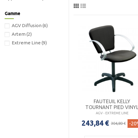
- 
- 
Gamme
- 
AGV Diffusion
(6)
Artem
(2)
Po
man
Extreme Line
(9)
FAUTEUIL KELLY
TOURNANT PIED VINY
AGV - EXTREME LINE
243,84 €
-20
304,80 €