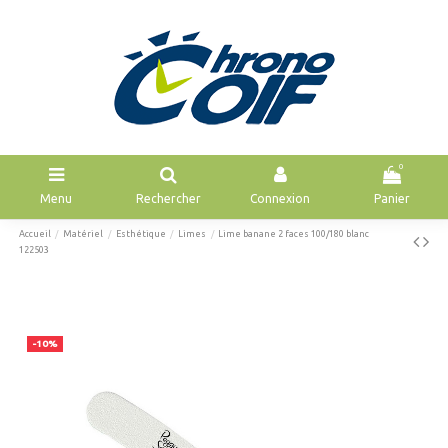
0
Menu
Rechercher
Connexion
Panier
Accueil
Matériel
Esthétique
Limes
Lime banane 2 faces 100/180 blanc
122503
-10%