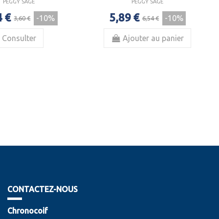
PEGGY SAGE
PEGGY SAGE
4 €
5,89 €
-10%
-10%
3,60 €
6,54 €
Consulter
Ajouter au panier
CONTACTEZ-NOUS
Chronocoif