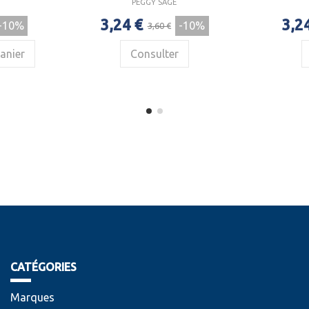
PEGGY SAGE
3,24 €
3,2
-10%
-10%
3,60 €
anier
Consulter
CATÉGORIES
Marques