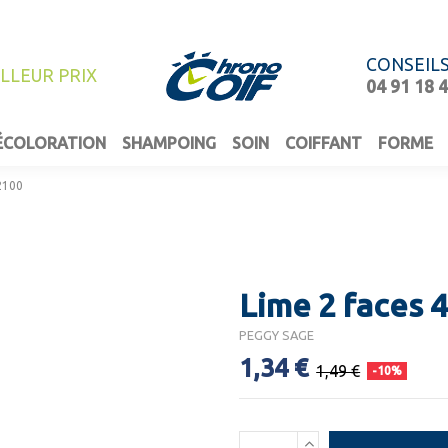
CONSEIL
ILLEUR PRIX
04 91 18 
ÉCOLORATION
SHAMPOING
SOIN
COIFFANT
FORME
2100
Lime 2 faces 
PEGGY SAGE
1,34 €
1,49 €
-10%