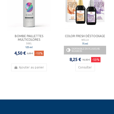
BOMBE PAILLETTES
COLOR FRESH DÉSTOCKAGE
MULTICOLORES
WELLA
75 ml
SIBEL
125 ml
DISPONIBLE EN PLUSIEURS
NUANCES
4,50 €
-10%
5,00 €
8,25 €
-50%
16,50 €
Ajouter au panier
Consulter