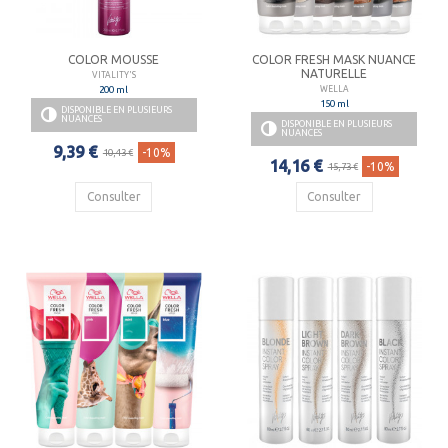
COLOR MOUSSE
COLOR FRESH MASK NUANCE
NATURELLE
VITALITY'S
200 ml
WELLA
150 ml
DISPONIBLE EN PLUSIEURS
NUANCES
DISPONIBLE EN PLUSIEURS
NUANCES
9,39 €
-10%
10,43 €
14,16 €
-10%
15,73 €
Consulter
Consulter