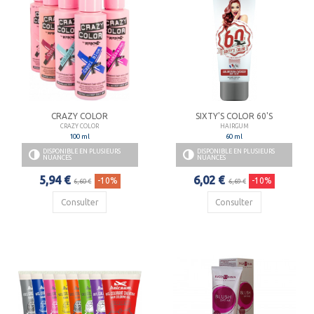
CRAZY COLOR
SIXTY'S COLOR 60'S
CRAZY COLOR
HAIRGUM
100 ml
60 ml
DISPONIBLE EN PLUSIEURS
DISPONIBLE EN PLUSIEURS
NUANCES
NUANCES
5,94 €
6,02 €
-10%
-10%
6,60 €
6,69 €
Consulter
Consulter