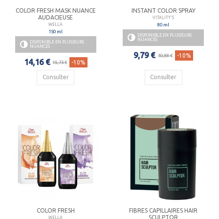
COLOR FRESH MASK NUANCE
INSTANT COLOR SPRAY
AUDACIEUSE
VITALITY'S
80 ml
WELLA
150 ml
DISPONIBLE EN PLUSIEURS
NUANCES
DISPONIBLE EN PLUSIEURS
NUANCES
9,79 €
-10%
10,88 €
14,16 €
-10%
15,73 €
Consulter
Consulter
COLOR FRESH
FIBRES CAPILLAIRES HAIR
SCULPTOR
WELLA