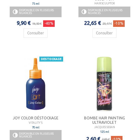
75 ml
HAIR SCULPTOR
DISPONIBLE EN PLUSIEURS
DISPONIBLE EN PLUSIEURS
NUANCES
NUANCES
9,90 €
22,65 €
-40%
-10%
16,50 €
25,17 €
Consulter
Consulter
DESTOCKAGE
JOY COLOR DÉSTOCKAGE
BOMBE HAIR PAINTING
ULTRAVIOLET
VITALITY'S
70 ml
JACQUES SEBAN
125 ml
DISPONIBLE EN PLUSIEURS
NUANCES
2,60 €
-10%
2,89 €