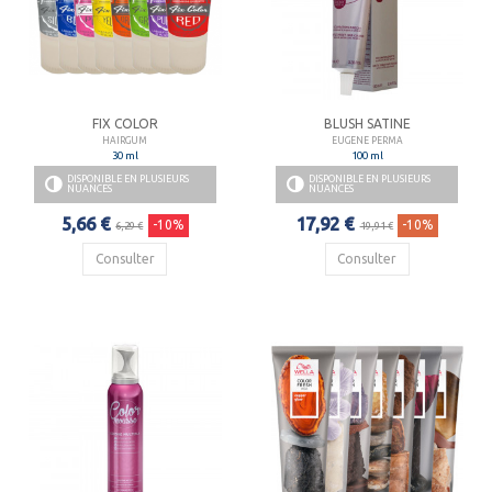
FIX COLOR
BLUSH SATINE
HAIRGUM
EUGENE PERMA
30 ml
100 ml
DISPONIBLE EN PLUSIEURS
DISPONIBLE EN PLUSIEURS
NUANCES
NUANCES
5,66 €
17,92 €
-10%
-10%
6,29 €
19,91 €
Consulter
Consulter