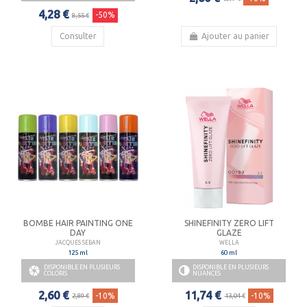
4,28 €
-50%
8,55 €
Consulter
Ajouter au panier
BOMBE HAIR PAINTING ONE
SHINEFINITY ZERO LIFT
DAY
GLAZE
JACQUES SEBAN
WELLA
125 ml
60 ml
DISPONIBLE EN PLUSIEURS
DISPONIBLE EN PLUSIEURS

COLORIS
NUANCES
2,60 €
11,74 €
-10%
-10%
2,89 €
13,04 €