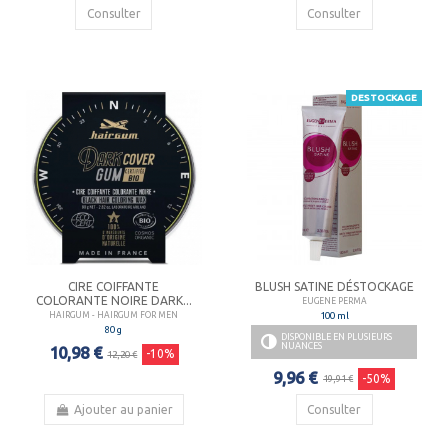
Consulter
Consulter
DESTOCKAGE
CIRE COIFFANTE
BLUSH SATINE DÉSTOCKAGE
COLORANTE NOIRE DARK...
EUGENE PERMA
100 ml
HAIRGUM - HAIRGUM FOR MEN
80 g
DISPONIBLE EN PLUSIEURS
NUANCES
10,98 €
-10%
12,20 €
9,96 €
-50%
19,91 €
Ajouter au panier
Consulter