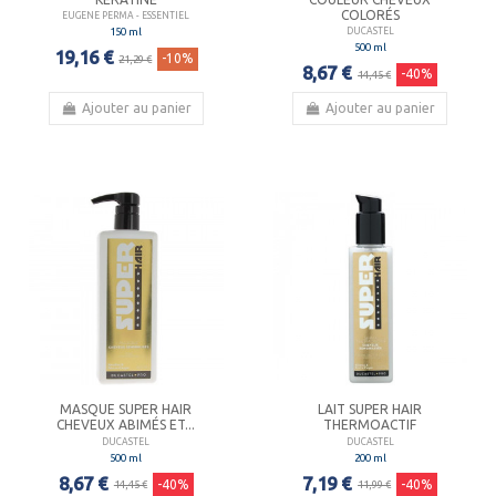
COLORÉS
EUGENE PERMA - ESSENTIEL
150 ml
DUCASTEL
500 ml
19,16 €
-10%
21,29 €
8,67 €
-40%
14,45 €
Ajouter au panier
Ajouter au panier
MASQUE SUPER HAIR
LAIT SUPER HAIR
CHEVEUX ABIMÉS ET...
THERMOACTIF
DUCASTEL
DUCASTEL
500 ml
200 ml
8,67 €
7,19 €
-40%
-40%
14,45 €
11,99 €