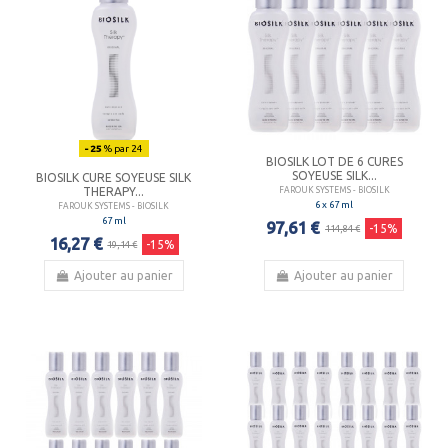
- 25
% par 24
BIOSILK LOT DE 6 CURES
SOYEUSE SILK...
BIOSILK CURE SOYEUSE SILK
THERAPY...
FAROUK SYSTEMS - BIOSILK
6 x 67 ml
FAROUK SYSTEMS - BIOSILK
67 ml
97,61 €
-15%
114,84 €
16,27 €
-15%
19,14 €
Ajouter au panier
Ajouter au panier