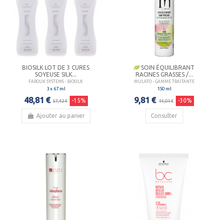
BIOSILK LOT DE 3 CURES
SOIN ÉQUILIBRANT
SOYEUSE SILK...
RACINES GRASSES /...
FAROUK SYSTEMS - BIOSILK
MULATO - GAMME TRAITANTE
3 x 67 ml
150 ml
48,81 €
9,81 €
-15%
-30%
57,42 €
14,01 €
Ajouter au panier
Consulter