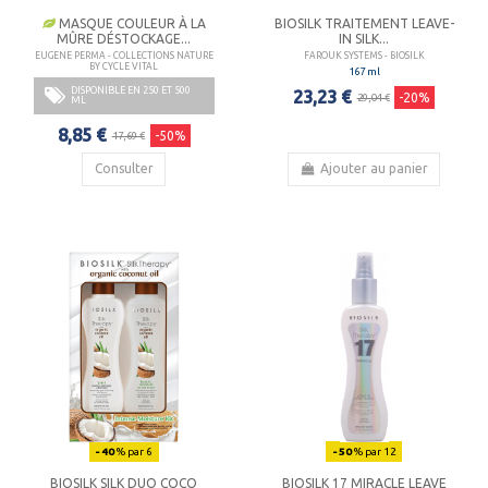
MASQUE COULEUR À LA
BIOSILK TRAITEMENT LEAVE-
MÛRE DÉSTOCKAGE...
IN SILK...
EUGENE PERMA - COLLECTIONS NATURE
FAROUK SYSTEMS - BIOSILK
BY CYCLE VITAL
167 ml
DISPONIBLE EN 250 ET 500
23,23 €
-20%
29,04 €
ML
8,85 €
-50%
17,69 €
Consulter
Ajouter au panier
- 40
% par 6
- 50
% par 12
BIOSILK SILK DUO COCO
BIOSILK 17 MIRACLE LEAVE