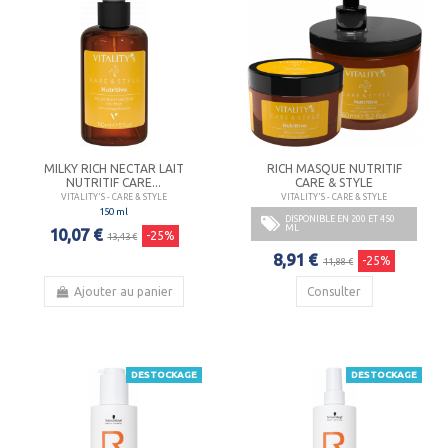
MILKY RICH NECTAR LAIT
RICH MASQUE NUTRITIF
NUTRITIF CARE...
CARE & STYLE
VITALITY'S - CARE & STYLE
VITALITY'S - CARE & STYLE
150 ml
DISPONIBLE EN 200 ET 450
ML
10,07 €
-25%
13,43 €
8,91 €
-25%
11,88 €
Ajouter au panier
Consulter
DESTOCKAGE
DESTOCKAGE