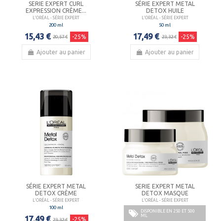
SERIE EXPERT CURL
SÉRIE EXPERT METAL
EXPRESSION CRÈME...
DETOX HUILE
L'ORÉAL - SÉRIE EXPERT
L'ORÉAL - SÉRIE EXPERT
200 ml
50 ml
15,43 €
17,49 €
-25%
-25%
20,57 €
23,32 €
Ajouter au panier
Ajouter au panier
SÉRIE EXPERT METAL
SERIE EXPERT METAL
DETOX CRÈME
DETOX MASQUE
L'ORÉAL - SÉRIE EXPERT
L'ORÉAL - SÉRIE EXPERT
100 ml
DISPONIBLE EN 250 ET 500
ML
17,49 €
-25%
23,32 €