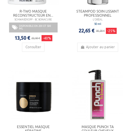
R-TWO MASQUE
STEAMPOD SOIN LISSANT
RECONSTRUCTEUR EN...
PROFESSIONNEL
SCHWARZKOPF - BC BONACURE
L'ORÉAL
50 ml
DISPONIBLE EN 200 ET 500
ML
22,65 €
-25%
30,20 €
13,50 €
-40%
22,50 €
Consulter
Ajouter au panier
ESSENTIEL MASQUE
MASQUE PUNCH TA
KÉRATINE
COULEUR CHEVEUX