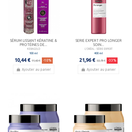
SÉRUM LISSANT KÉRATINE &
SERIE EXPERT PRO LONGER
PROTÉINES DE...
SOIN...
KERAGOLD
L'ORÉAL - SÉRIE EXPERT
100 ml
400 ml
10,44 €
21,96 €
-10%
-33%
11,60 €
32,78 €
Ajouter au panier
Ajouter au panier