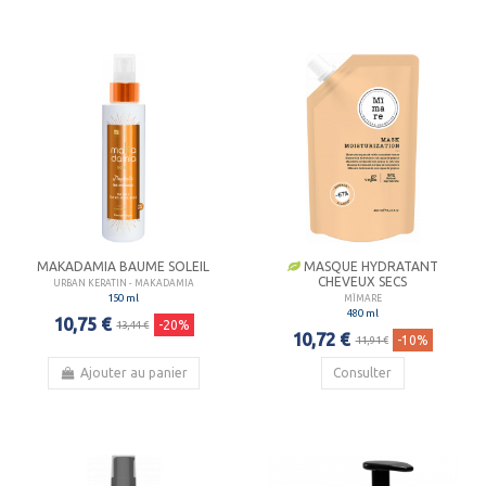
MAKADAMIA BAUME SOLEIL
MASQUE HYDRATANT
CHEVEUX SECS
URBAN KERATIN - MAKADAMIA
150 ml
MÏMARE
480 ml
10,75 €
-20%
13,44 €
10,72 €
-10%
11,91 €
Ajouter au panier
Consulter