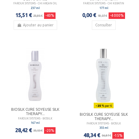
FAROUK SYSTEMS - CHI ARGAN OIL
FAROUK SYSTEMS - CHI KERATIN
237 ml
177 ml
15,51 €
0,00 €
-40%
-4 000%
25,85 €
18,37 €
Ajouter au panier
Consulter
- 25
% par 6
BIOSILK CURE SOYEUSE SILK
THERAPY...
BIOSILK CURE SOYEUSE SILK
THERAPY...
FAROUK SYSTEMS - BIOSILK
167 ml
FAROUK SYSTEMS - BIOSILK
355 ml
28,42 €
-20%
35,53 €
48,34 €
-15%
56,87 €