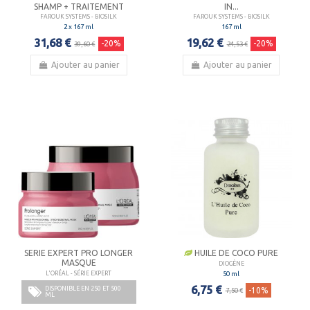
SHAMP + TRAITEMENT
IN...
FAROUK SYSTEMS - BIOSILK
FAROUK SYSTEMS - BIOSILK
2 x 167 ml
167 ml
31,68 €
19,62 €
-20%
-20%
39,60 €
24,53 €
Ajouter au panier
Ajouter au panier
SERIE EXPERT PRO LONGER
HUILE DE COCO PURE
MASQUE
DIOGÈNE
50 ml
L'ORÉAL - SÉRIE EXPERT
6,75 €
DISPONIBLE EN 250 ET 500
-10%
7,50 €
ML