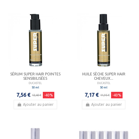
SÉRUM SUPER HAIR POINTES
HUILE SÈCHE SUPER HAIR
SENSIBILISÉES
CHEVEUX...
DUCASTEL
DUCASTEL
50 ml
50 ml
7,56 €
7,17 €
-40%
-40%
12,60 €
11,95 €
Ajouter au panier
Ajouter au panier