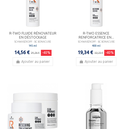
R-TWO FLUIDE RÉNOVATEUR
R-TWO ESSENCE
EN DÉSTOCKAGE
RENFORCATRICE EN...
SCHWARZKOPF - BC BONACURE
SCHWARZKOPF - BC BONACURE
145 ml
400 ml
14,56 €
19,34 €
-40%
-40%
24,26 €
32,23 €
Ajouter au panier
Ajouter au panier