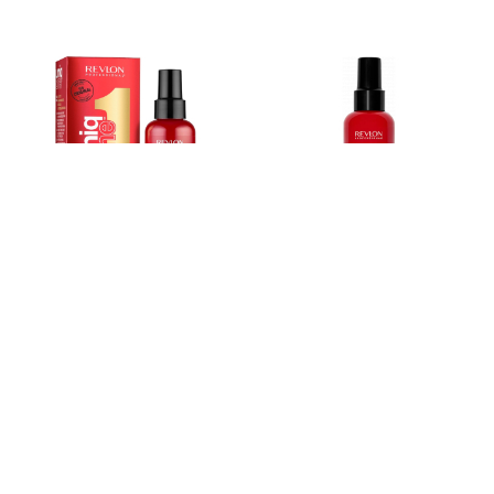
UNIQ ONE SPRAY MASQUE
UNIQ ONE SPRAY MASQUE
SANS EMBALLAGE
REVLON - UNIQ ONE
150 ml
REVLON - UNIQ ONE
150 ml
9,17 €
-40%
15,29 €
7,65 €
-50%
15,29 €
Ajouter au panier
Ajouter au panier