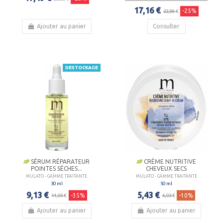
17,16 €
-25%
22,88 €
Ajouter au panier
Consulter
DESTOCKAGE
SÉRUM RÉPARATEUR
CRÈME NUTRITIVE
POINTES SÈCHES...
CHEVEUX SECS
MULATO - GAMME TRAITANTE
MULATO - GAMME TRAITANTE
30 ml
50 ml
9,13 €
5,43 €
-35%
-10%
14,05 €
6,03 €
Ajouter au panier
Ajouter au panier