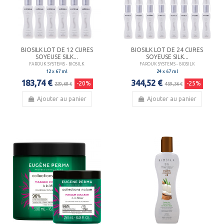
BIOSILK LOT DE 12 CURES
BIOSILK LOT DE 24 CURES
SOYEUSE SILK...
SOYEUSE SILK...
FAROUK SYSTEMS - BIOSILK
FAROUK SYSTEMS - BIOSILK
12 x 67 ml
24 x 67 ml
183,74 €
344,52 €
-20%
-25%
229,68 €
459,36 €
Ajouter au panier
Ajouter au panier