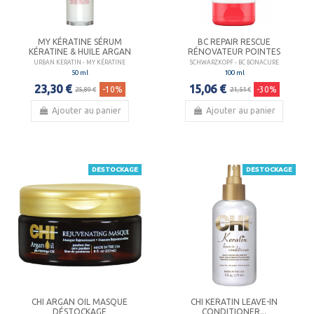
MY KÉRATINE SÉRUM
BC REPAIR RESCUE
KÉRATINE & HUILE ARGAN
RÉNOVATEUR POINTES
URBAN KERATIN - MY KÉRATINE
SCHWARZKOPF - BC BONACURE
50 ml
100 ml
23,30 €
15,06 €
-10%
-30%
25,89 €
21,51 €
Ajouter au panier
Ajouter au panier
DESTOCKAGE
DESTOCKAGE
CHI ARGAN OIL MASQUE
CHI KERATIN LEAVE-IN
DÉSTOCKAGE
CONDITIONER...