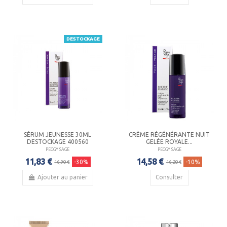
DESTOCKAGE
SÉRUM JEUNESSE 30ML
CRÈME RÉGÉNÉRANTE NUIT
DESTOCKAGE 400560
GELÉE ROYALE...
PEGGY SAGE
PEGGY SAGE
11,83 €
14,58 €
-30%
-10%
16,90 €
16,20 €
Ajouter au panier
Consulter