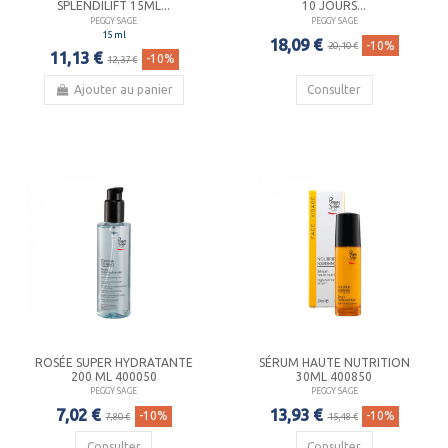
SPLENDILIFT 15ML...
10 JOURS...
PEGGY SAGE
PEGGY SAGE
15 ml
18,09 €
-10%
20,10 €
11,13 €
-10%
12,37 €
Ajouter au panier
Consulter
ROSÉE SUPER HYDRATANTE
SÉRUM HAUTE NUTRITION
200 ML 400050
30ML 400850
PEGGY SAGE
PEGGY SAGE
7,02 €
13,93 €
-10%
-10%
7,80 €
15,48 €
Consulter
Consulter