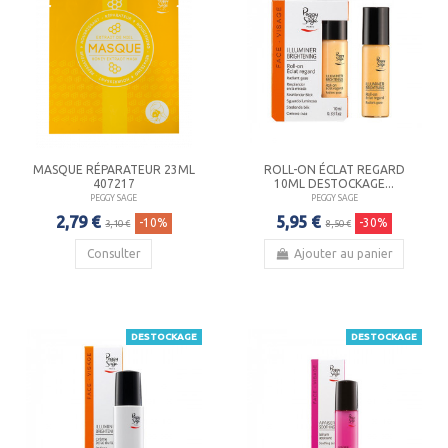
MASQUE RÉPARATEUR 23ML
ROLL-ON ÉCLAT REGARD
407217
10ML DESTOCKAGE...
PEGGY SAGE
PEGGY SAGE
2,79 €
5,95 €
-10%
-30%
3,10 €
8,50 €
Consulter
Ajouter au panier
DESTOCKAGE
DESTOCKAGE