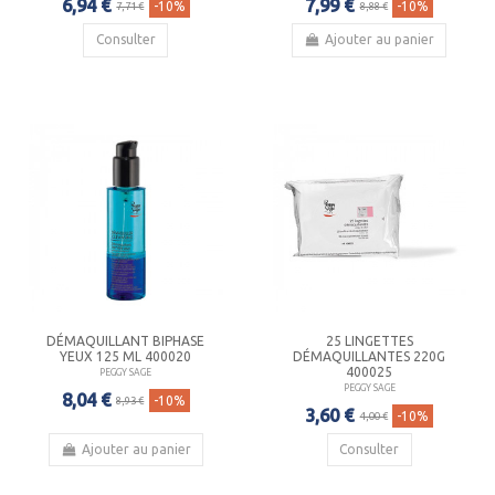
6,94 €
7,99 €
-10%
-10%
7,71 €
8,88 €
Consulter
Ajouter au panier
DÉMAQUILLANT BIPHASE
25 LINGETTES
YEUX 125 ML 400020
DÉMAQUILLANTES 220G
400025
PEGGY SAGE
PEGGY SAGE
8,04 €
-10%
8,93 €
3,60 €
-10%
4,00 €
Ajouter au panier
Consulter