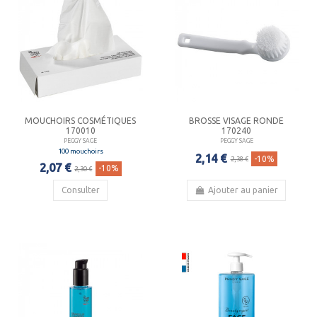
MOUCHOIRS COSMÉTIQUES
BROSSE VISAGE RONDE
170010
170240
PEGGY SAGE
PEGGY SAGE
100 mouchoirs
2,14 €
-10%
2,38 €
2,07 €
-10%
2,30 €
Consulter
Ajouter au panier