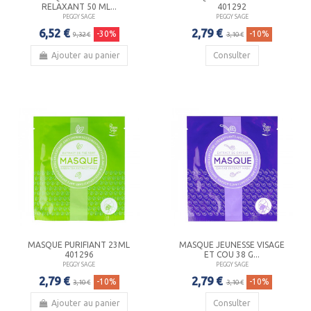
RELAXANT 50 ML...
401292
PEGGY SAGE
PEGGY SAGE
6,52 €
2,79 €
-30%
-10%
9,32 €
3,10 €
Ajouter au panier
Consulter
MASQUE PURIFIANT 23ML
MASQUE JEUNESSE VISAGE
401296
ET COU 38 G...
PEGGY SAGE
PEGGY SAGE
2,79 €
2,79 €
-10%
-10%
3,10 €
3,10 €
Ajouter au panier
Consulter