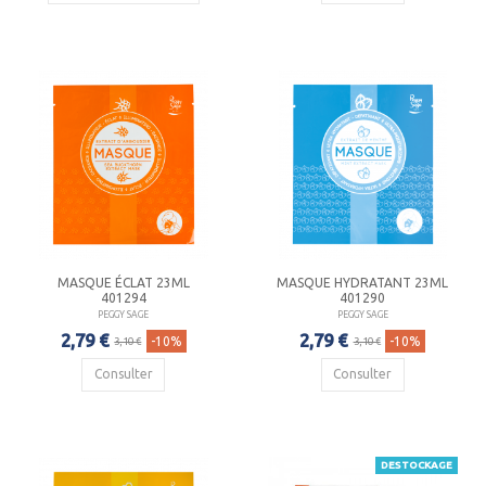
MASQUE ÉCLAT 23ML
MASQUE HYDRATANT 23ML
401294
401290
PEGGY SAGE
PEGGY SAGE
2,79 €
2,79 €
-10%
-10%
3,10 €
3,10 €
Consulter
Consulter
DESTOCKAGE