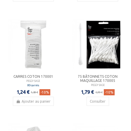
CARRES COTON 170001
75 BÂTONNETS COTON
MAQUILLAGE 170005
PEGGY SAGE
80 carrés
PEGGY SAGE
1,24 €
1,79 €
-10%
-10%
1,38 €
1,99 €
Ajouter au panier
Consulter