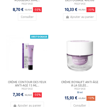
ROUGEURS 50ML...
DESTOCKAGE 400300
PEGGY SAGE
PEGGY SAGE
8,70 €
10,33 €
-30%
-30%
12,43 €
14,76 €
Consulter
Ajouter au panier
DESTOCKAGE
CRÈME CONTOUR DES YEUX
CRÈME ROYALIFT ANTI-ÂGE
ANTI-AGE 15 ML...
À LA GELÉE...
PEGGY SAGE
PEGGY SAGE
50 ml
7,30 €
-30%
10,43 €
15,93 €
-10%
17,70 €
Ajouter au panier
Consulter