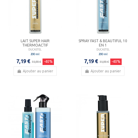
LAIT SUPER HAIR
SPRAY FAST & BEAUTIFUL 10
THERMOACTIF
EN 1
DUCASTEL
DUCASTEL
200 ml
200 ml
7,19 €
7,19 €
-40%
-40%
11,99 €
11,99 €
Ajouter au panier
Ajouter au panier