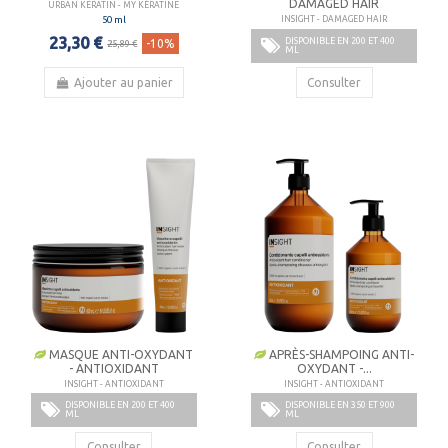
DAMAGED HAIR
URBAN KERATIN - MY KÉRATINE
50 ml
INSIGHT - DAMAGED HAIR
23,30 €
DISPONIBLE EN 200 ET 400
-10%
25,89 €
ML
Ajouter au panier
Consulter
MASQUE ANTI-OXYDANT
APRÈS-SHAMPOING ANTI-
- ANTIOXIDANT
OXYDANT -...
INSIGHT - ANTIOXIDANT
INSIGHT - ANTIOXIDANT
DISPONIBLE EN 200 ET 400
DISPONIBLE EN 350 ET 900
ML
ML
Consulter
Consulter