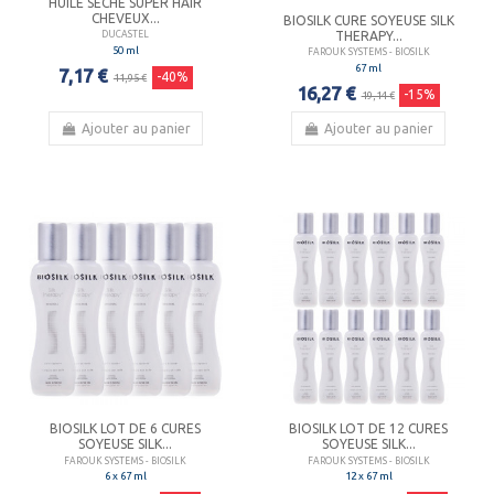
HUILE SÈCHE SUPER HAIR
CHEVEUX...
BIOSILK CURE SOYEUSE SILK
THERAPY...
DUCASTEL
50 ml
FAROUK SYSTEMS - BIOSILK
67 ml
7,17 €
-40%
11,95 €
16,27 €
-15%
19,14 €
Ajouter au panier
Ajouter au panier
BIOSILK LOT DE 6 CURES
BIOSILK LOT DE 12 CURES
SOYEUSE SILK...
SOYEUSE SILK...
FAROUK SYSTEMS - BIOSILK
FAROUK SYSTEMS - BIOSILK
6 x 67 ml
12 x 67 ml