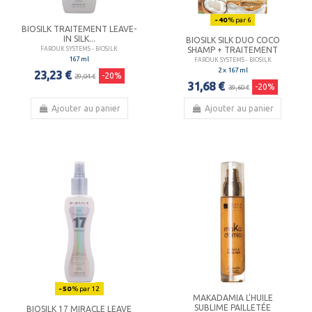
- 40
% par 6
BIOSILK TRAITEMENT LEAVE-
IN SILK...
BIOSILK SILK DUO COCO
SHAMP + TRAITEMENT
FAROUK SYSTEMS - BIOSILK
167 ml
FAROUK SYSTEMS - BIOSILK
2 x 167 ml
23,23 €
-20%
29,04 €
31,68 €
-20%
39,60 €
Ajouter au panier
Ajouter au panier
- 50
% par 12
MAKADAMIA L'HUILE
SUBLIME PAILLETÉE
BIOSILK 17 MIRACLE LEAVE