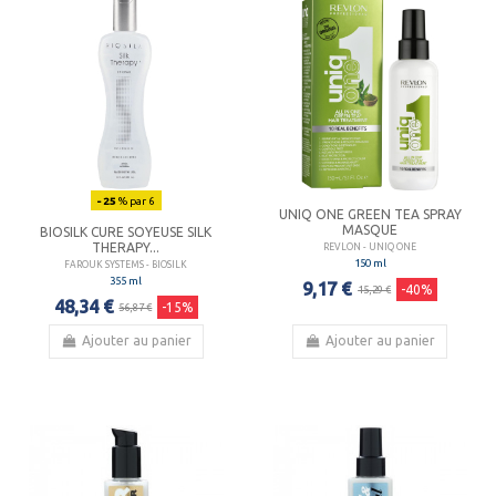
- 25
% par 6
UNIQ ONE GREEN TEA SPRAY
MASQUE
BIOSILK CURE SOYEUSE SILK
THERAPY...
REVLON - UNIQ ONE
150 ml
FAROUK SYSTEMS - BIOSILK
355 ml
9,17 €
-40%
15,29 €
48,34 €
-15%
56,87 €
Ajouter au panier
Ajouter au panier