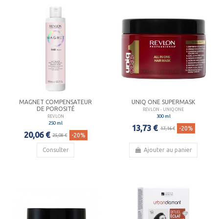
MAGNET COMPENSATEUR
UNIQ ONE SUPERMASK
DE POROSITÉ
REVLON - UNIQ ONE
300 ml
REVLON
250 ml
13,73 €
-20%
17,16 €
20,06 €
-20%
25,08 €
Consulter
Ajouter au panier