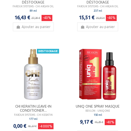
DÉSTOCKAGE
DÉSTOCKAGE
FAROUK SYSTEMS - CHI ARGAN OIL
FAROUK SYSTEMS - CHI ARGAN OIL
89 ml
237 ml
16,43 €
15,51 €
-40%
-40%
27,39 €
25,85 €
Ajouter au panier
Ajouter au panier
DESTOCKAGE
CHI KERATIN LEAVE-IN
UNIQ ONE SPRAY MASQUE
CONDITIONER...
REVLON - UNIQ ONE
150 ml
FAROUK SYSTEMS - CHI KERATIN
177 ml
9,17 €
-40%
15,29 €
0,00 €
-4 000%
18,37 €