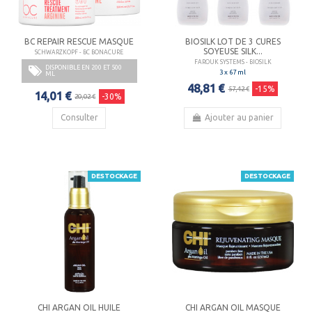
BC REPAIR RESCUE MASQUE
BIOSILK LOT DE 3 CURES
SOYEUSE SILK...
SCHWARZKOPF - BC BONACURE
FAROUK SYSTEMS - BIOSILK
DISPONIBLE EN 200 ET 500
3 x 67 ml
ML
48,81 €
-15%
57,42 €
14,01 €
-30%
20,02 €
Consulter
Ajouter au panier
DESTOCKAGE
DESTOCKAGE
CHI ARGAN OIL HUILE
CHI ARGAN OIL MASQUE