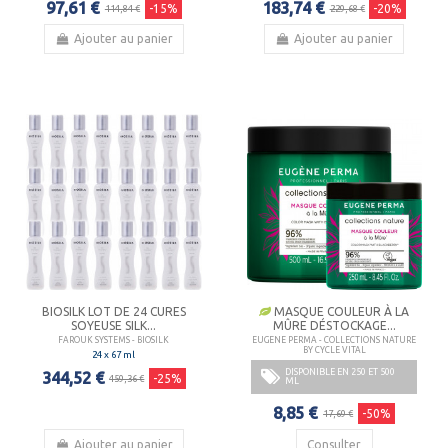
97,61 €
183,74 €
-15%
-20%
114,84 €
229,68 €
Ajouter au panier
Ajouter au panier
BIOSILK LOT DE 24 CURES
MASQUE COULEUR À LA
SOYEUSE SILK...
MÛRE DÉSTOCKAGE...
FAROUK SYSTEMS - BIOSILK
EUGENE PERMA - COLLECTIONS NATURE
BY CYCLE VITAL
24 x 67 ml
DISPONIBLE EN 250 ET 500
344,52 €
-25%
459,36 €
ML
8,85 €
-50%
17,69 €
Ajouter au panier
Consulter