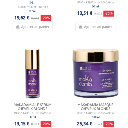
IN...
URBAN KERATIN - MAKADAMIA
50 ml
FAROUK SYSTEMS - BIOSILK
167 ml
13,51 €
-20%
16,89 €
19,62 €
-20%
24,53 €
Ajouter au panier
Ajouter au panier
MAKADAMIA LE SÉRUM
MAKADAMIA MASQUE
CHEVEUX BLONDS
CHEVEUX BLONDS
URBAN KERATIN - MAKADAMIA
URBAN KERATIN - MAKADAMIA
30 ml
200 ml
13,15 €
25,34 €
-20%
-20%
16,44 €
31,67 €