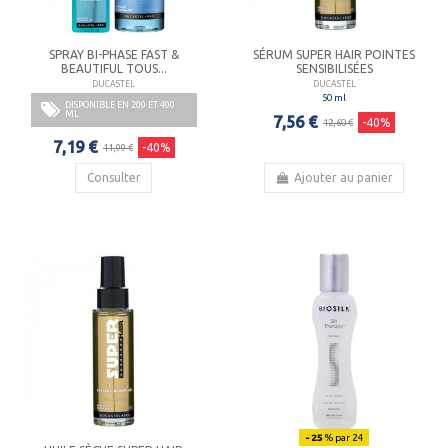
SPRAY BI-PHASE FAST &
SÉRUM SUPER HAIR POINTES
BEAUTIFUL TOUS...
SENSIBILISÉES
DUCASTEL
DUCASTEL
50 ml
DISPONIBLE EN 200 ET 400
ML
7,56 €
-40%
12,60 €
7,19 €
-40%
11,99 €
Consulter
Ajouter au panier
- 25
% par 24