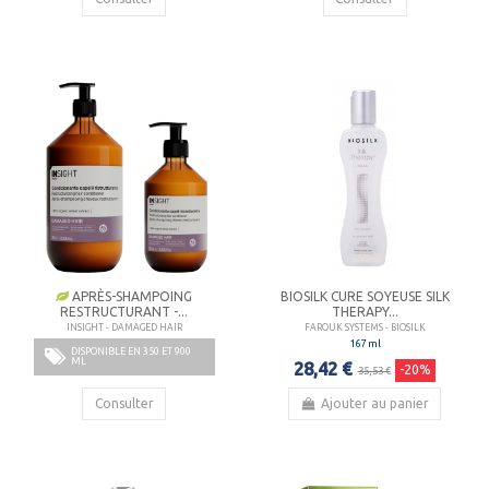
APRÈS-SHAMPOING
BIOSILK CURE SOYEUSE SILK
RESTRUCTURANT -...
THERAPY...
INSIGHT - DAMAGED HAIR
FAROUK SYSTEMS - BIOSILK
167 ml
DISPONIBLE EN 350 ET 900
ML
28,42 €
-20%
35,53 €
Consulter
Ajouter au panier