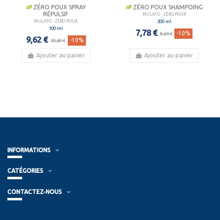
ZÉRO POUX SPRAY
ZÉRO POUX SHAMPOING
RÉPULSIF
MULATO - ZÉRO POUX
200 ml
MULATO - ZÉRO POUX
100 ml
7,78 €
-10%
8,64 €
9,62 €
-10%
10,69 €
Ajouter au panier
Ajouter au panier
INFORMATIONS
CATÉGORIES
CONTACTEZ-NOUS