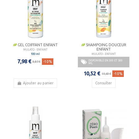
GEL COIFFANT ENFANT
SHAMPOING DOUCEUR
ENFANT
MULATO - ENFANT
100 ml
MULATO - ENFANT
7,98 €
DISPONIBLE EN 300 ET 500
-10%
8,87 €
ML
10,52 €
-10%
11,69 €
Ajouter au panier
Consulter