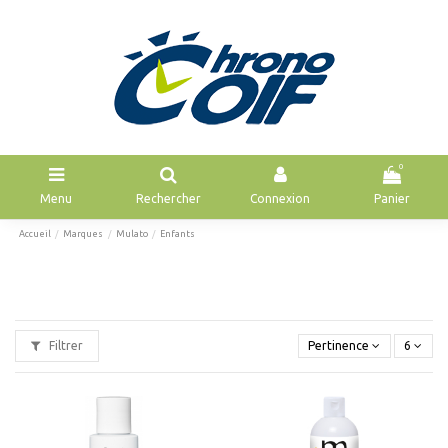
0
Menu
Rechercher
Connexion
Panier
Accueil
Marques
Mulato
Enfants
Filtrer
Pertinence
6