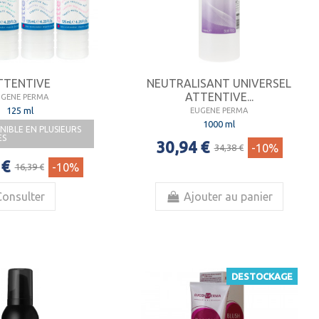
TTENTIVE
NEUTRALISANT UNIVERSEL
ATTENTIVE...
UGENE PERMA
125 ml
EUGENE PERMA
1000 ml
NIBLE EN PLUSIEURS
ES
30,94 €
-10%
34,38 €
 €
-10%
16,39 €
Consulter
Ajouter au panier
DESTOCKAGE