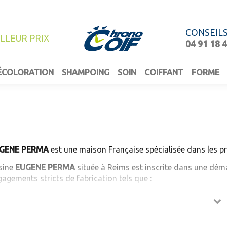
CONSEIL
ILLEUR PRIX
04 91 18 
ÉCOLORATION
SHAMPOING
SOIN
COIFFANT
FORME
GENE PERMA
est une maison Française spécialisée dans les pr
sine
EUGENE PERMA
située à Reims est inscrite dans une déma
agements stricts de fabrication tels que :
’exclusion de toute matière présentant un risque avéré pour l
'utilisation de matières 1ères biodégradables.