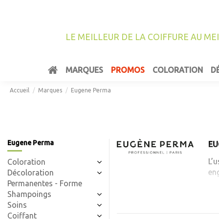
LE MEILLEUR DE LA COIFFURE AU ME
MARQUES
PROMOS
COLORATION
D
Accueil
Marques
Eugene Perma
Eugene Perma
EU
L’u
Coloration
eng
Décoloration
Permanentes - Forme
- L
Shampoings
Soins
- L
Coiffant