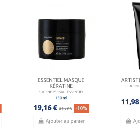
ESSENTIEL MASQUE
ARTIST
KÉRATINE
EUGENE 
EUGENE PERMA - ESSENTIEL
150 ml
11,98
19,16 €
-10%
21,29 €
Ajouter au panier
Ajo