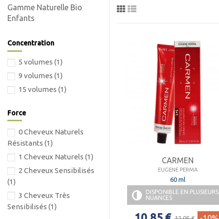
- L
Gamme Naturelle Bio
Enfants
- P
- D
Concentration
- T
5 volumes
(1)
Pr
9 volumes
(1)
15 volumes
(1)
Force
0 Cheveux Naturels
Résistants
(1)
1 Cheveux Naturels
(1)
CARMEN
2 Cheveux Sensibilisés
EUGENE PERMA
60 ml
(1)
DISPONIBLE EN PLUSIEURS
3 Cheveux Très
NUANCES
Sensibilisés
(1)
10,85 €
-10%
12,05 €