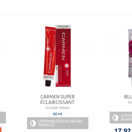
'objectif 0 rejet dans l’environnement.
rivilégier les matériaux recyclables.
émarche de réduction continue sur le plastique / carton.
ri sélectif intégral depuis + de 15 ans.
ésente dans près de 60 pays à travers le monde
,
EUGENE PER
CARMEN SUPER
BL
ÉCLAIRCISSANT
E
EUGENE PERMA
60 ml
DISPO
NUAN
DISPONIBLE EN PLUSIEURS
NUANCES
17,92