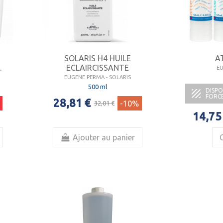
SOLARIS H4 HUILE
A
.
ECLAIRCISSANTE
E
EUGENE PERMA - SOLARIS
500 ml
DISPO

FORC
28,81 €
-10%
32,01 €
14,75
Ajouter au panier