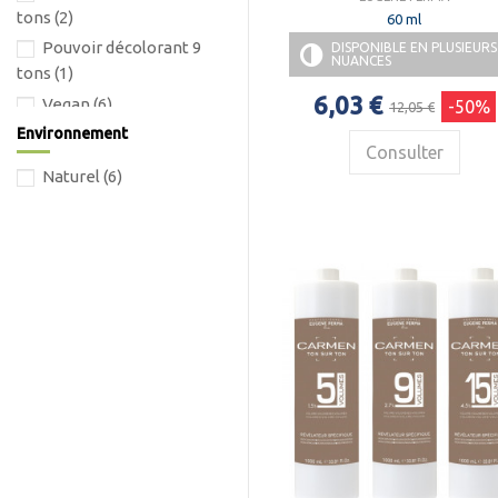
tons
(2)
60 ml
Pouvoir décolorant 9
DISPONIBLE EN PLUSIEURS
NUANCES
tons
(1)
6,03 €
Vegan
(6)
-50%
12,05 €
Environnement
Consulter
Naturel
(6)