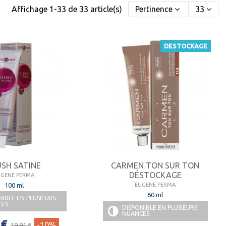
Affichage 1-33 de 33 article(s)
Pertinence
33
DESTOCKAGE
MA
se distingue par ses produits de qualité.
USH SATINE
CARMEN TON SUR TON
DÉSTOCKAGE
UGENE PERMA
100 ml
EUGENE PERMA
60 ml
NIBLE EN PLUSIEURS
CES
DISPONIBLE EN PLUSIEURS
NUANCES
 €
-10%
19,91 €