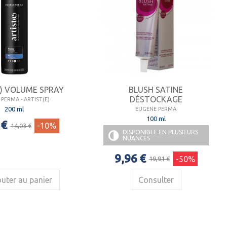
E) VOLUME SPRAY
BLUSH SATINE
DÉSTOCKAGE
PERMA - ARTIST(E)
200 ml
EUGENE PERMA
100 ml
 €
-10%
14,03 €
DISPONIBLE EN PLUSIEURS
NUANCES
9,96 €
-50%
19,91 €
uter au panier
Consulter