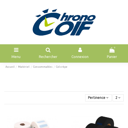
0
Menu
Rechercher
Connexion
Panier
Accueil
Matériel
Consommables
Col crèpe
Pertinence
2