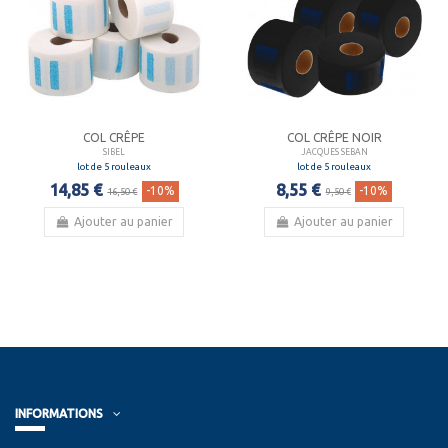
COL CRÊPE
COL CRÊPE NOIR
SIBEL
JACQUES SEBAN
lot de 5 rouleaux
lot de 5 rouleaux
14,85 €
8,55 €
-10%
-10%
16,50 €
9,50 €
Ajouter au panier
Ajouter au panier
INFORMATIONS