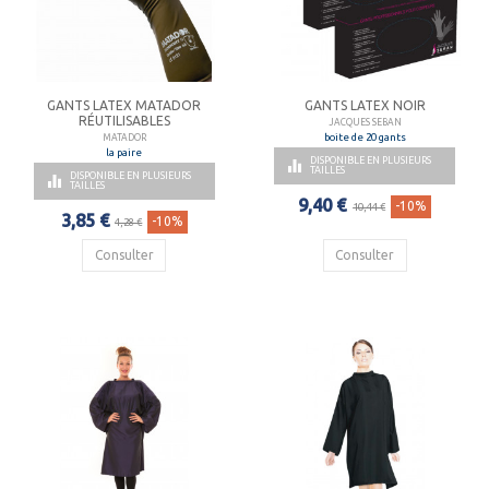
GANTS LATEX MATADOR
GANTS LATEX NOIR
RÉUTILISABLES
JACQUES SEBAN
boite de 20 gants
MATADOR
la paire
DISPONIBLE EN PLUSIEURS

TAILLES
DISPONIBLE EN PLUSIEURS

TAILLES
9,40 €
-10%
10,44 €
3,85 €
-10%
4,28 €
Consulter
Consulter