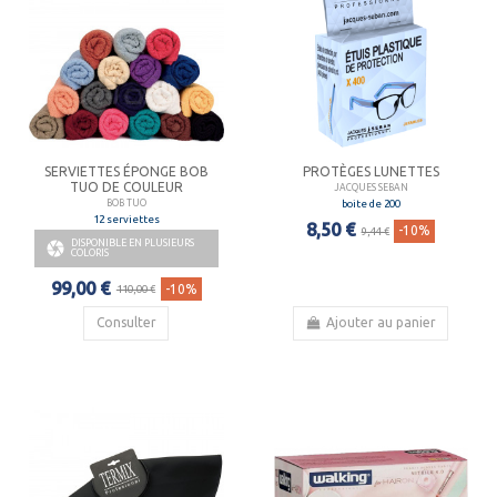
SERVIETTES ÉPONGE BOB
PROTÈGES LUNETTES
TUO DE COULEUR
JACQUES SEBAN
boite de 200
BOB TUO
12 serviettes
8,50 €
-10%
9,44 €
DISPONIBLE EN PLUSIEURS

COLORIS
99,00 €
-10%
110,00 €
Consulter
Ajouter au panier