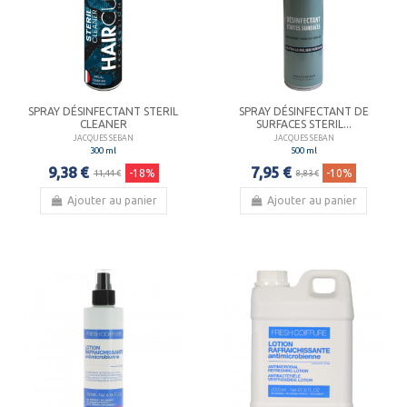
SPRAY DÉSINFECTANT STERIL
SPRAY DÉSINFECTANT DE
CLEANER
SURFACES STERIL...
JACQUES SEBAN
JACQUES SEBAN
300 ml
500 ml
9,38 €
7,95 €
-18%
-10%
11,44 €
8,83 €
Ajouter au panier
Ajouter au panier