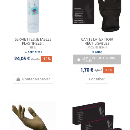
SERVIETTES JETABLES
GANTS LATEX NOIR
PLASTIFIÉES...
RÉUTILISABLES
SIBEL
JACQUES SEBAN
50 serviettes
la paire
24,05 €
DISPONIBLE EN PLUSIEURS

-10%
26,72 €
TAILLES
1,70 €
-10%
1,89 €
Ajouter au panier
Consulter