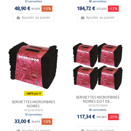
12 serviettes
48 serviettes
48,90 €
184,72 €
-10%
-15%
54,33 €
217,32 €
Ajouter au panier
Ajouter au panier
- 20
% par 4
SERVIETTES MICROFIBRES
NOIRES (LOT DE...
SERVIETTES MICROFIBRES
NOIRES
JACQUES SEBAN
40 serviettes
JACQUES SEBAN
10 serviettes
117,34 €
-20%
146,68 €
33,00 €
-10%
36,67 €
Ajouter au panier
Ajouter au panier