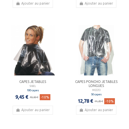
Ajouter au panier
Ajouter au panier
CAPES JETABLES
CAPES PONCHO JETABLES
LONGUES
SIBEL
100 capes
MEZZO
50 capes
9,45 €
-10%
10,50 €
12,78 €
-10%
14,20 €
Ajouter au panier
Ajouter au panier