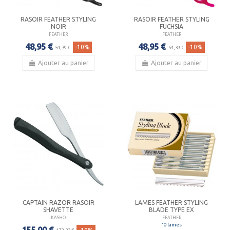
RASOIR FEATHER STYLING
RASOIR FEATHER STYLING
NOIR
FUCHSIA
FEATHER
FEATHER
48,95 €
48,95 €
-10%
-10%
54,39 €
54,39 €
Ajouter au panier
Ajouter au panier
CAPTAIN RAZOR RASOIR
LAMES FEATHER STYLING
SHAVETTE
BLADE TYPE EX
KASHO
FEATHER
10 lames
155,00 €