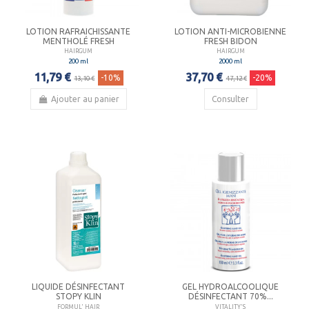
LOTION RAFRAICHISSANTE
LOTION ANTI-MICROBIENNE
MENTHOLÉ FRESH
FRESH BIDON
HAIRGUM
HAIRGUM
200 ml
2000 ml
11,79 €
37,70 €
-10%
-20%
13,10 €
47,12 €
Ajouter au panier
Consulter
LIQUIDE DÉSINFECTANT
GEL HYDROALCOOLIQUE
STOPY KLIN
DÉSINFECTANT 70%...
FORMUL' HAIR
VITALITY'S