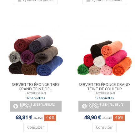
SERVIETTES ÉPONGE TRÈS
SERVIETTES ÉPONGE GRAND
GRAND TEINT DE...
TEINT DE COULEUR
JACQUES SEBAN
JACQUES SEBAN
12 serviettes
12 serviettes
DISPONIBLE EN PLUSIEURS
DISPONIBLE EN PLUSIEURS


COLORIS
COLORIS
68,81 €
48,90 €
-10%
-10%
76,45 €
54,33 €
Consulter
Consulter