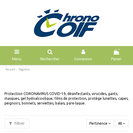
0
Menu
Rechercher
Connexion
Panier
Accueil
Hygiène
Protection CORONAVIRUS COVID-19, désinfectants, virucides, gants,
masques, gel hydoalcoolique,
films de protection,
protège lunettes, capes,
peignoirs, bonnets
, serviettes,
balais, pare-laque.
Filtrer
Pertinence
48