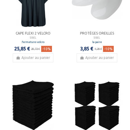
CAPE FLEXI 2 VELCRO
PROTÈGES OREILLES
SIBEL
SIBEL
fermeture velcro
la paire
25,85 €
3,85 €
-10%
-10%
28,72 €
4,28 €
Ajouter au panier
Ajouter au panier