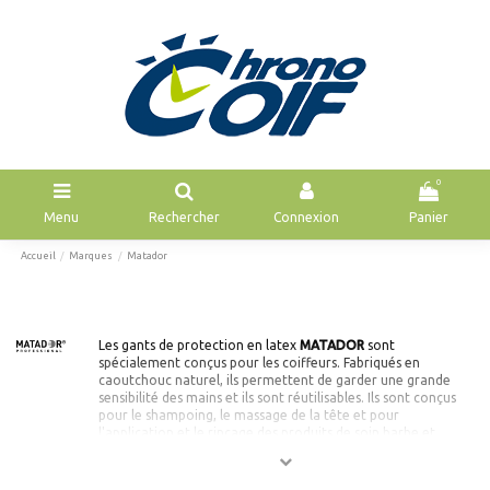
0
Menu
Rechercher
Connexion
Panier
Accueil
Marques
Matador
Les
gants de protection en latex
MATADOR
sont
spécialement conçus pour les coiffeurs. Fabriqués en
caoutchouc naturel, ils permettent de garder une grande
sensibilité des mains et ils sont réutilisables. Ils sont conçus
pour le shampoing, le massage de la tête et pour
l'application et le rinçage des produits de soin barbe et
cheveux .
La forme anatomique des gants
MATADOR
déclinée en 6