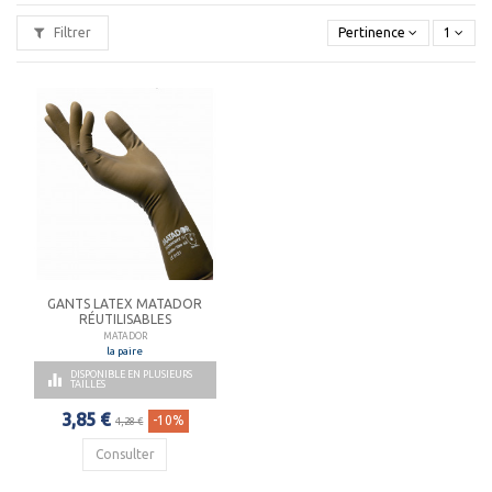
tailles permet à tous les coiffeurs et barbiers professionnels
de les utiliser, les droitiers comme les gauchers.
Filtrer
Pertinence
1
Les gants de coiffure
MATADOR
sont faciles à laver
, passent
en machine, sont parfaitement hygiéniques et leur côté
intérieur est lisse et non poudré pour réduire les
allergies. Leur surface est antidérapante et possède un long
revers pour protéger les vêtements.
GANTS LATEX MATADOR
RÉUTILISABLES
MATADOR
la paire
DISPONIBLE EN PLUSIEURS

TAILLES
3,85 €
-10%
4,28 €
Consulter